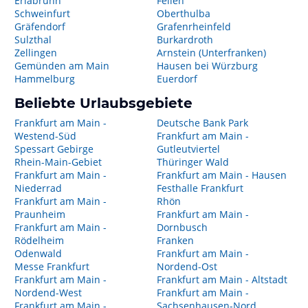
Erlabrunn
Fellen
Schweinfurt
Oberthulba
Gräfendorf
Grafenrheinfeld
Sulzthal
Burkardroth
Zellingen
Arnstein (Unterfranken)
Gemünden am Main
Hausen bei Würzburg
Hammelburg
Euerdorf
Beliebte Urlaubsgebiete
Frankfurt am Main -
Deutsche Bank Park
Westend-Süd
Frankfurt am Main -
Spessart Gebirge
Gutleutviertel
Rhein-Main-Gebiet
Thüringer Wald
Frankfurt am Main -
Frankfurt am Main - Hausen
Niederrad
Festhalle Frankfurt
Frankfurt am Main -
Rhön
Praunheim
Frankfurt am Main -
Frankfurt am Main -
Dornbusch
Rödelheim
Franken
Odenwald
Frankfurt am Main -
Messe Frankfurt
Nordend-Ost
Frankfurt am Main -
Frankfurt am Main - Altstadt
Nordend-West
Frankfurt am Main -
Frankfurt am Main -
Sachsenhausen-Nord