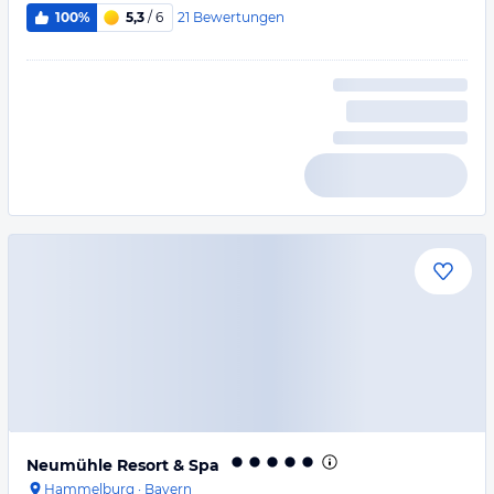
21
Bewertungen
100%
5,3
/ 6
Neumühle Resort & Spa
Hammelburg
·
Bayern