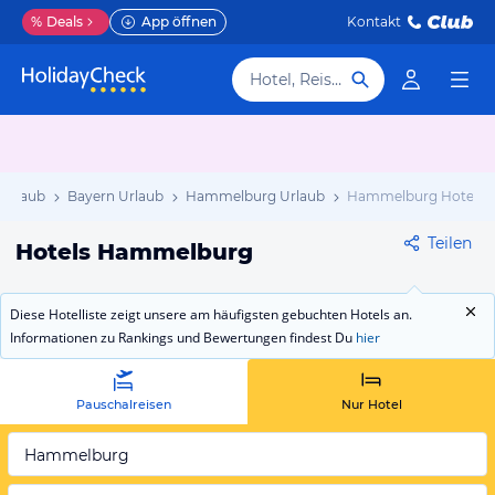
%
Deals
App öffnen
Kontakt
Hotel, Reiseziel
 Urlaub
Bayern Urlaub
Hammelburg Urlaub
Hammelburg Hotels
Teilen
Hotels Hammelburg
Diese Hotelliste zeigt unsere am häufigsten gebuchten Hotels an.
Informationen zu Rankings und Bewertungen findest Du
hier
Pauschalreisen
Nur Hotel
Hammelburg