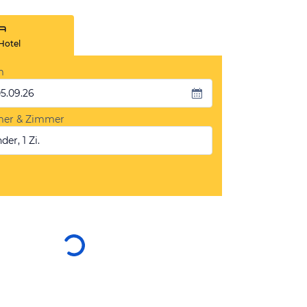
Hotel
m
05.09.26
mer & Zimmer
der, 1 Zi.