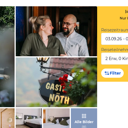
Nur 
Reisezeitrau
03.09.26 - 
Reiseteilneh
2 Erw, 0 Kin
von Booking.com
Filter
von Booking.com
Alle Bilder
(
8
)