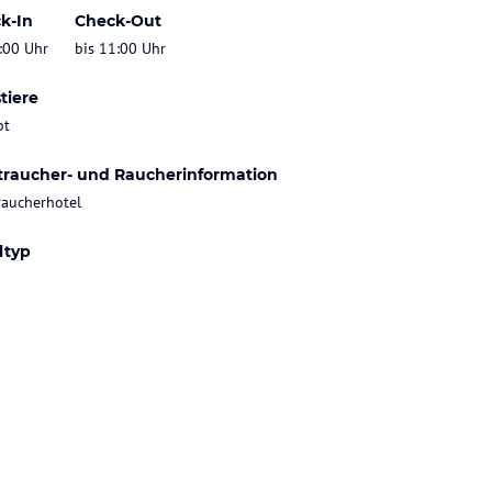
k-In
Check-Out
:00 Uhr
bis 11:00 Uhr
tiere
bt
traucher- und Raucherinformation
raucherhotel
ltyp