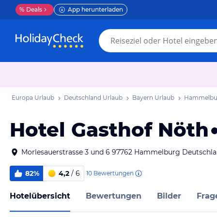
%
Deals
App herunterladen
Europa Urlaub
Deutschland Urlaub
Bayern Urlaub
Hammelbur
Hotel Gasthof Nöth
Morlesauerstrasse 3 und 6 97762 Hammelburg Deutschl
82%
4,2
/ 6
10
Bewertungen
Hotelübersicht
Bewertungen
Bilder
Frag