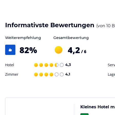
Gastronomie im Hotel
Im Hotel Gasthof Nöth können Sie die fränkische Küche in ihrer best
serviert Ihnen regionale Spezialitäten, die mit frischen, saisonalen Z
Informativste Bewertungen
(von
10
B
traditionellen Gerichte und lassen Sie sich von der Gastfreundschaft
Abend können Sie auch die Hotelbar besuchen und bei einem Geträn
Weiterempfehlung
Gesamtbewertung
Sport und Unterhaltung
82
%
4,2
/ 6
Das Hotel Gasthof Nöth bietet Ihnen eine Vielzahl von Freizeitmöglic
erkunden. Sie können Wanderungen oder Fahrradtouren unternehmen
Wenn Sie auf der Suche nach etwas mehr Abenteuer sind, können Sie 
Hotel
4,3
Serv
einem aktiven Tag können Sie im Hotel entspannen und den Blick au
Zimmer
4,1
Lag
Hinweis:
Verfasst von HolidayCheck mit Hilfe von KI. Alle Angaben 
verbindlichen
Angebotsdetails
des jeweiligen Veranstalters.
Kleines Hotel m