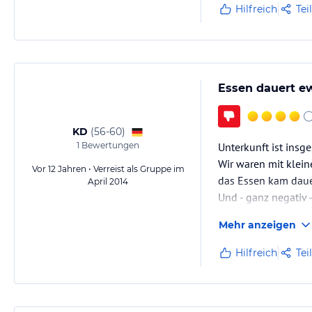
Hilfreich
Tei
Essen dauert ew
KD
(
56-60
)
1
Bewertungen
Unterkunft ist insg
Wir waren mit klein
Vor 12 Jahren • Verreist als Gruppe im
das Essen kam daue
April 2014
Und - ganz negativ 
Die Portionen waren 
Mehr anzeigen
Insgesamt nicht zu
Hilfreich
Tei