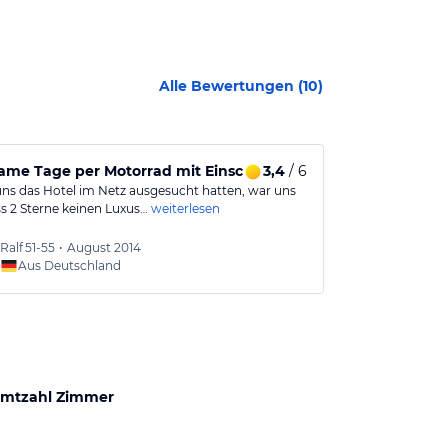
Alle Bewertungen (
10
)
same Tage per Motorrad mit Einschränkungen
3,4
/ 6
Essen dauer
uns das Hotel im Netz ausgesucht hatten, war uns
Unterkunft ist 
ss 2 Sterne keinen Luxus…
weiterlesen
Naturbeobacht
Wir waren mit
Ralf
51-55
•
August 2014
KD
56-
Aus Deutschland
Aus
mtzahl Zimmer