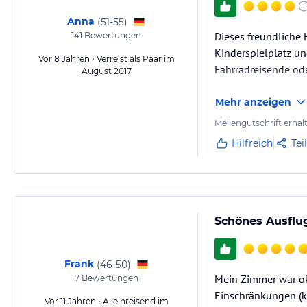
Anna
(
51-55
)
Dieses freundliche
141
Bewertungen
Kinderspielplatz un
Vor 8 Jahren • Verreist als Paar im
Fahrradreisende od
August 2017
Mehr anzeigen
Meilengutschrift erhal
Hilfreich
Tei
Schönes Ausflug
Frank
(
46-50
)
Mein Zimmer war ok
7
Bewertungen
Einschränkungen (ke
Vor 11 Jahren • Alleinreisend im