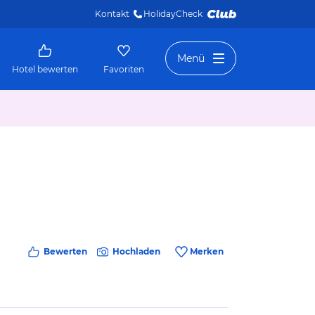
Kontakt
HolidayCheck 
Menü
Hotel bewerten
Favoriten
Bewerten
Hochladen
Merken