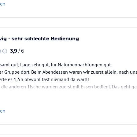
len
ig - sehr schlechte Bedienung
3,9
/ 6
esamt gut, Lage sehr gut, für Naturbeobachtungen gut.
er Gruppe dort. Beim Abendessen waren wir zuerst allein, nach uns
rte es 1,5h obwohl fast niemand da war!!!
- die anderen Tische wurden zuerst mit Essen bedient. Das geht gar
klein, die Preise hoch.
 empfehlen.
len