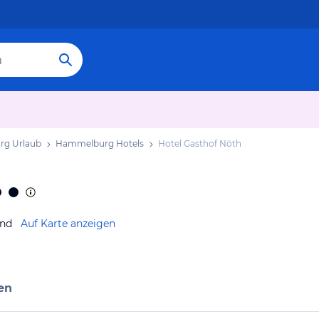
g Urlaub
Hammelburg Hotels
Hotel Gasthof Nöth
and
Auf Karte anzeigen
en