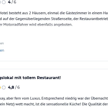
4
/ 6
 Hotel besteht aus 2 Häusern, einmal die Gästezimmer in einem H
d auf der Gegenüberliegenden Straßenseite, der Restaurantbetrieb
er Motorradfahrer wird ebenfalls angeboten.
ten
len
slokal mit tollem Restaurant!
4,8
/ 6
ay, aber fern vom Luxus. Entsprechend niedrig war der Übernacht
in Netz) wett macht, ist die sensationelle Küche! Die Qualität der