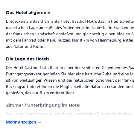
Das Hotel allgemein
Entdecken Sie das charmante Hotel Gasthof Nöth, das im traditionelle
malerischen Lage am Fuße des Sodenbergs im Saale-Tal in Franken be
der fränkischen Landschaft genießen und gleichzeitig einen idealen
mit dem Fahrrad oder Kanu nutzen. Nur 8 km von Hammelburg entfernt
aus Natur und Kultur.
Die Lage des Hotels
Der Hotel Gasthof Nöth liegt in einer der schönsten Gegenden des Saa
Durchgangsverkehr genießen Sie hier eine herrliche Ruhe und eine idy
ist von weitläufigen Wiesen und der natürlichen Schönheit der fränk
Rückzugsort bietet Ihnen die Möglichkeit, die Natur zu erkunden und
genießen, das nur 8 km entfernt liegt.
Zimmer / Unterbringung im Hotel
Der Hotel Gasthof Nöth bietet Ihnen komfortable Zimmer im traditione
gestaltet und verfügt über eine gemütliche Atmosphäre. Hier finden S
Mehr anzeigen
Aufenthalt benötigen, einschließlich kostenfreiem WLAN und einem e
herrlichen Blick auf die umliegende Landschaft und laden zum Entspa