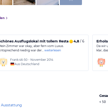
den
Schönes Ausflugslokal mit tollem Restaurant!
4,8
/ 6
Erhol
Mein Zimmer war okay, aber fern vom Luxus.
Da wir 
Entsprechend niedrig war der…
weiterlesen
klar, da
Frank
46-50
•
November 2014
Aus Deutschland
Gesa
< 50
 Ausstattung