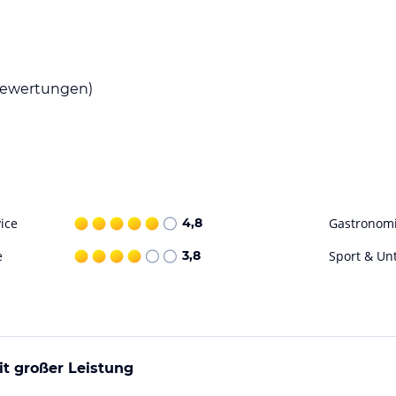
en Form erleben. Das hauseigene Restaurant
utaten zubereitet werden. Genießen Sie die
ewertungen)
 des Hotels verwöhnen. Für einen gemütlichen
k entspannen.
hkeiten, um die fränkische Landschaft zu
 und die malerische Umgebung genießen.
auch mit dem Kanu auf der Saale paddeln. Nach
ice
4,8
Gastronom
f die umliegenden Wiesen und Berge genießen.
e
3,8
Sport & Un
ohne Gewähr. Bitte lies vor der Buchung die
it großer Leistung