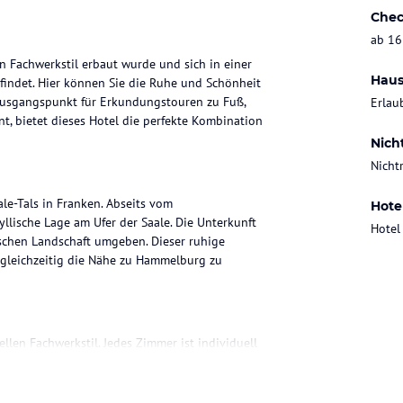
Chec
ab 16
n Fachwerkstil erbaut wurde und sich in einer
Haus
findet. Hier können Sie die Ruhe und Schönheit
 Ausgangspunkt für Erkundungstouren zu Fuß,
Erlau
, bietet dieses Hotel die perfekte Kombination
Nich
Nicht
le-Tals in Franken. Abseits vom
Hote
llische Lage am Ufer der Saale. Die Unterkunft
Hotel
ischen Landschaft umgeben. Dieser ruhige
 gleichzeitig die Nähe zu Hammelburg zu
llen Fachwerkstil. Jedes Zimmer ist individuell
ie alles, was Sie für einen angenehmen
igenen Badezimmer. Die Zimmer bieten einen
nnen ein.