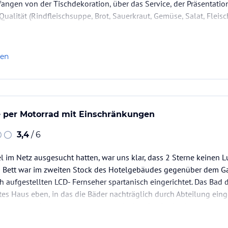
fangen von der Tischdekoration, über das Service, der Präsentatio
ualität (Rindfleischsuppe, Brot, Sauerkraut, Gemüse, Salat, Fleisch/
einunternehmen und da geht es etwas unkoventioneller zu. Mir…
len
 per Motorrad mit Einschränkungen
3,4
/ 6
l im Netz ausgesucht hatten, war uns klar, dass 2 Sterne keinen 
 Bett war im zweiten Stock des Hotelgebäudes gegenüber dem Gast
h aufgestellten LCD- Fernseher spartanisch eingerichtet. Das Bad
altes Haus eben, in das die Bäder nachträglich durch Abteilung ei
tikal und dringend renovierungsbedürftig. Die Stufen knarren…