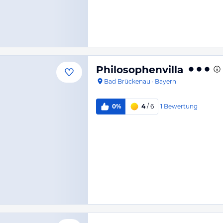
Philosophenvilla
Bad Brückenau
·
Bayern
1
Bewertung
0%
4
/ 6