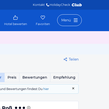
Kontakt
HolidayCheck 
Menü
Hotel bewerten
Favoriten
Teilen
r
Preis
Bewertungen
Empfehlung
gs und Bewertungen findest Du
hier
n Roß