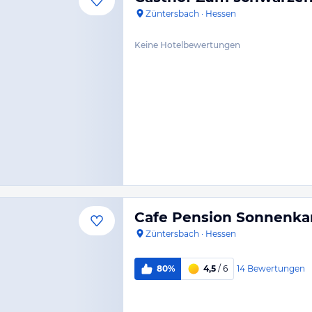
Züntersbach
·
Hessen
Keine Hotelbewertungen
Cafe Pension Sonnenka
Züntersbach
·
Hessen
14
Bewertungen
80%
4,5
/ 6