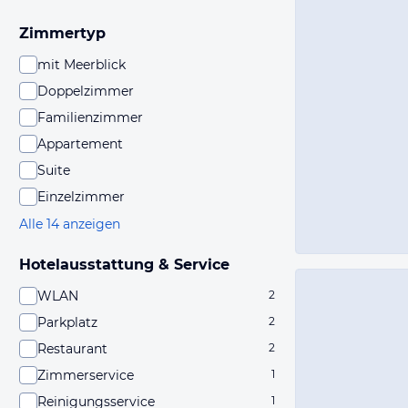
Zimmertyp
mit Meerblick
Doppelzimmer
Familienzimmer
Appartement
Suite
Einzelzimmer
Alle 14 anzeigen
Hotelausstattung & Service
WLAN
2
Parkplatz
2
Restaurant
2
Zimmerservice
1
Reinigungsservice
1