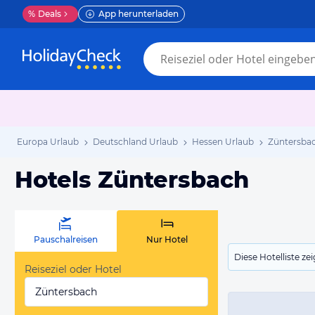
%
Deals
App herunterladen
Europa Urlaub
Deutschland Urlaub
Hessen Urlaub
Züntersba
Hotels Züntersbach
Pauschalreisen
Nur Hotel
Diese Hotelliste z
Reiseziel oder Hotel
Züntersbach