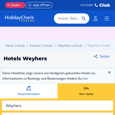
%
Deals
App öffnen
Kontakt
Hotel, Reiseziel
tschland Urlaub
Hessen Urlaub
Weyhers Urlaub
Weyhers Hotels
Teilen
Hotels Weyhers
Diese Hotelliste zeigt unsere am häufigsten gebuchten Hotels an.
Informationen zu Rankings und Bewertungen findest Du
hier
Pauschalreisen
Nur Hotel
Weyhers