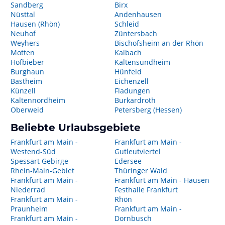
Sandberg
Birx
Nüsttal
Andenhausen
Hausen (Rhön)
Schleid
Neuhof
Züntersbach
Weyhers
Bischofsheim an der Rhön
Motten
Kalbach
Hofbieber
Kaltensundheim
Burghaun
Hünfeld
Bastheim
Eichenzell
Künzell
Fladungen
Kaltennordheim
Burkardroth
Oberweid
Petersberg (Hessen)
Beliebte Urlaubsgebiete
Frankfurt am Main -
Frankfurt am Main -
Westend-Süd
Gutleutviertel
Spessart Gebirge
Edersee
Rhein-Main-Gebiet
Thüringer Wald
Frankfurt am Main -
Frankfurt am Main - Hausen
Niederrad
Festhalle Frankfurt
Frankfurt am Main -
Rhön
Praunheim
Frankfurt am Main -
Frankfurt am Main -
Dornbusch