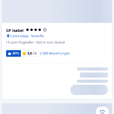
GF Isabel
Costa Adeje
·
Teneriffa
1 h
zum Flughafen
·
500 m
zum Strand
2.388
Bewertungen
87%
5,0
/ 6