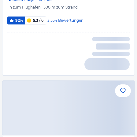
1 h
zum Flughafen
·
500 m
zum Strand
3.554
Bewertungen
92%
5,3
/ 6