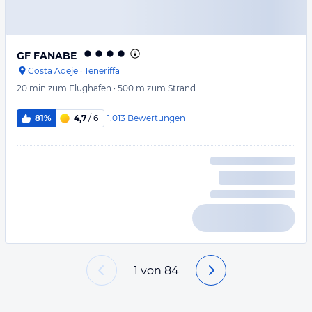
GF FANABE
Costa Adeje
·
Teneriffa
20 min
zum Flughafen
·
500 m
zum Strand
1.013
Bewertungen
81%
4,7
/ 6
1
von
84