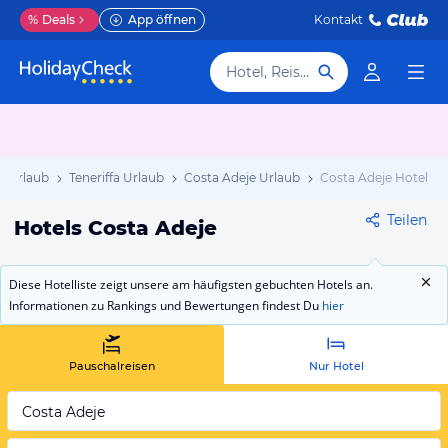
%
Deals
App öffnen
Kontakt
Hotel, Reiseziel
n Urlaub
Teneriffa Urlaub
Costa Adeje Urlaub
Costa Adeje Hotels
Teilen
Hotels Costa Adeje
Diese Hotelliste zeigt unsere am häufigsten gebuchten Hotels an.
Informationen zu Rankings und Bewertungen findest Du
hier
Pauschalreisen
Nur Hotel
Costa Adeje