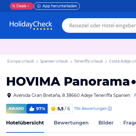
%
Deals
App herunterladen
Europa Urlaub
Spanien Urlaub
Teneriffa Urlaub
Costa Adeje U
HOVIMA Panorama
Avenida Gran Bretaña, 8 38660 Adeje Teneriffa Spanien
97%
5,5
/ 6
794
Bewertungen
AWARD
Hotelübersicht
Bewertungen
Bilder
Frag