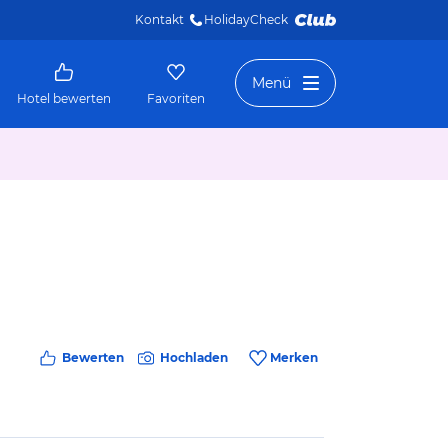
Kontakt
HolidayCheck 
Menü
Hotel bewerten
Favoriten
Bewerten
Hochladen
Merken