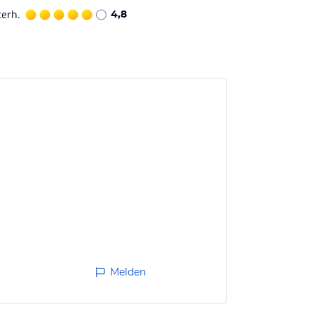
terh.
4,8
Melden