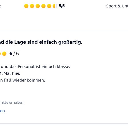
 und einer kleinen Gebühr).
e
5,5
Sport & Un
roßen Sonnenterrasse.
d die Lage sind einfach großartig.
6
/ 6
 und das Personal ist einfach klasse.
. Mal hier.
en Fall wieder kommen.
nkte erhalten
len