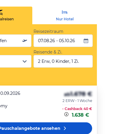
lreisen
Nur Hotel
Reisezeitraum
äfen
07.08.26 - 05.10.26
Reisende & Zi.
2 Erw, 0 Kinder, 1 Zi.
1.678 €
10.09.2026
ab
2 ERW • 1 Woche
omy
- Cashback
40 €
1.638 €
Pauschalangebote
ansehen