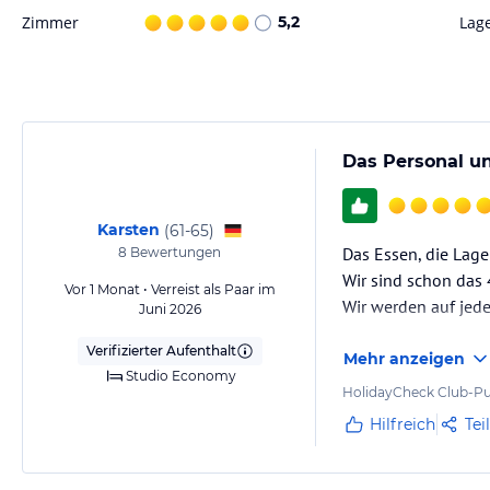
Die Rezeption bietet Handtücher für den Strand/Pool an (gegen Pfand
Zimmer
5,2
Lag
Das HOVIMA Panorama bietet:
-Buffet-Restaurant, Pool-Bar und die Bar "Gomera".
-Beheizter Swimming-pool (November bis März), umgeben von einer g
Das Personal un
-Separates Kinderbecken.
Karsten
(
61-65
)
-Klimaanlage in den Gemeinschaftsbereichen.
Das Essen, die Lage
8
Bewertungen
Wir sind schon das 4
-WiFi im ganzen Hotel.
Vor 1 Monat • Verreist als Paar im
Wir werden auf jed
Juni 2026
-Waschsalon.
Verifizierter Aufenthalt
Mehr anzeigen
-Lesezimmer, TV- und Spielzimmer.
Studio Economy
HolidayCheck Club-Pu
-Parkplätze (je nach Verfügbarkeit bei der Ankunft)
Hilfreich
Tei
- Informieren Sie sich auch über unsere Auto- und Bikevermietung.