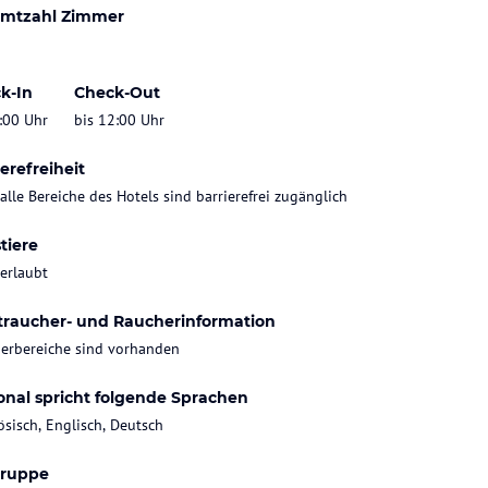
mtzahl Zimmer
k-In
Check-Out
:00 Uhr
bis 12:00 Uhr
erefreiheit
 alle Bereiche des Hotels sind barrierefrei zugänglich
tiere
 erlaubt
traucher- und Raucherinformation
erbereiche sind vorhanden
onal spricht folgende Sprachen
ösisch, Englisch, Deutsch
gruppe