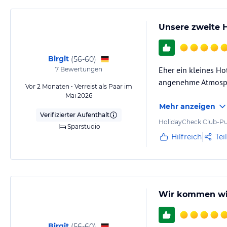
Hinweis:
Allgemeine und unverbindliche Hoteliers-/Veranstalter-/K
Gewähr und ohne Prüfung durch HolidayCheck. Bitte lies vor der B
Unsere zweite 
jeweiligen Veranstalters.
Birgit
(
56-60
)
Eher ein kleines Ho
7
Bewertungen
angenehme Atmosp
Vor 2 Monaten • Verreist als Paar im
Mai 2026
Mehr anzeigen
Verifizierter Aufenthalt
HolidayCheck Club-Pu
Sparstudio
Hilfreich
Tei
Wir kommen wi
Birgit
(
56-60
)