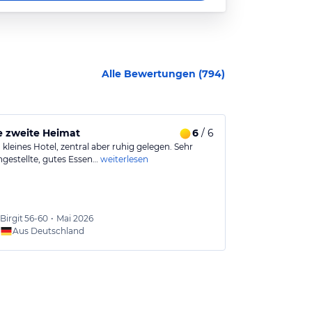
Alle Bewertungen (
794
)
e zweite Heimat
6
/ 6
Wir kommen
 kleines Hotel, zentral aber ruhig gelegen. Sehr
Eher kleineres 
ngestellte, gutes Essen…
weiterlesen
Angestellte, gu
Birgit
56-60
•
Mai 2026
Birgit
5
Aus Deutschland
Aus