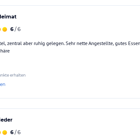
ataloginformationen. Alle Angaben ohne
uchung die verbindlichen
Heimat
Angebotsdetails
des
6
/ 6
tel, zentral aber ruhig gelegen. Sehr nette Angestellte, gutes Ess
häre
nkte erhalten
len
eder
6
/ 6