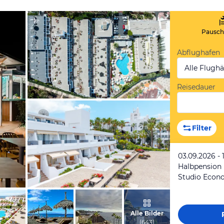
Pauscha
Abflughafen
Alle Flugh
Reisedauer
vom Hotelier, Juni 2025
Filter
03.09.2026 - 
Halbpension
Studio Econ
vom Hotelier, Juni 2025
Alle Bilder
(
643
)