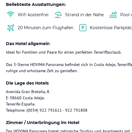
Beliebteste Ausstattungen:
Wifi kostenfrei
Strand in der Nähe
Pool 
20 Minuten zum Flughafen
Kostenlose Parkplät
Das Hotel allgemein
Ideal für Familien und Paare für einen perfekten Teneriffaurlaub.
Das 3-Sterne HOVIMA Panorama befindet sich in Costa Adeje, Teneriffa-
ruhige und erholsame Zeit zu genießen.
Die Lage des Hotels
Avenida Gran Bretaña, 8.
E-38660 Costa Adeje.
Tenerife-España.
Telephone: (0034) 922 791611 - 922 791808
Zimmer / Unterbringung im Hotel
Das HOVIMA Panorama bietet zahlreiche Studios und Apartments mit 