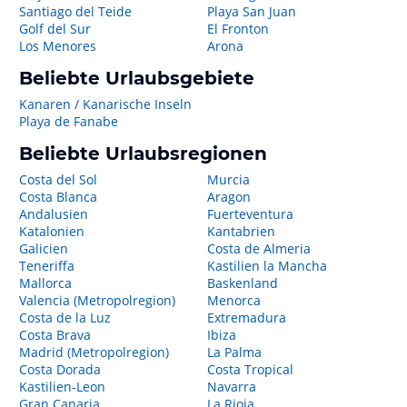
Santiago del Teide
Playa San Juan
Golf del Sur
El Fronton
Los Menores
Arona
Beliebte Urlaubsgebiete
Kanaren / Kanarische Inseln
Playa de Fanabe
Beliebte Urlaubsregionen
Costa del Sol
Murcia
Costa Blanca
Aragon
Andalusien
Fuerteventura
Katalonien
Kantabrien
Galicien
Costa de Almeria
Teneriffa
Kastilien la Mancha
Mallorca
Baskenland
Valencia (Metropolregion)
Menorca
Costa de la Luz
Extremadura
Costa Brava
Ibiza
Madrid (Metropolregion)
La Palma
Costa Dorada
Costa Tropical
Kastilien-Leon
Navarra
Gran Canaria
La Rioja