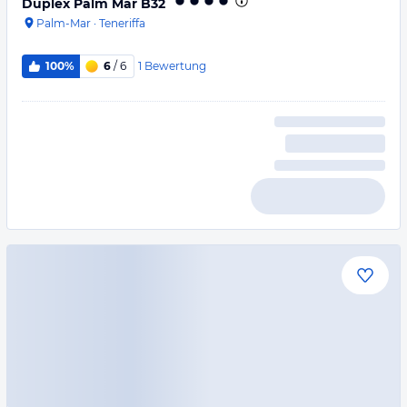
Duplex Palm Mar B32
Palm-Mar
·
Teneriffa
1
Bewertung
100%
6
/ 6