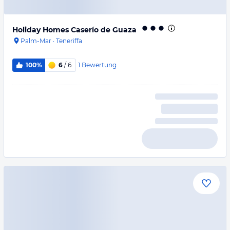
Holiday Homes Caserío de Guaza
Palm-Mar
·
Teneriffa
1
Bewertung
100%
6
/ 6