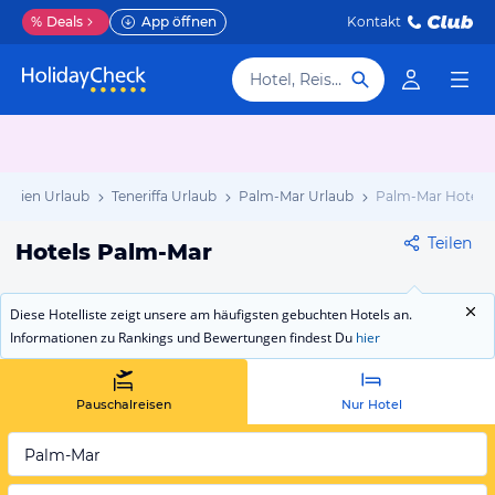
%
Deals
App öffnen
Kontakt
Hotel, Reiseziel
panien Urlaub
Teneriffa Urlaub
Palm-Mar Urlaub
Palm-Mar Hotels
Teilen
Hotels Palm-Mar
Diese Hotelliste zeigt unsere am häufigsten gebuchten Hotels an.
Informationen zu Rankings und Bewertungen findest Du
hier
Pauschalreisen
Nur Hotel
Palm-Mar