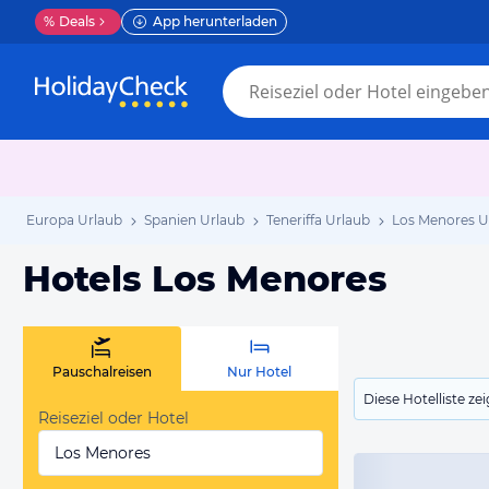
%
Deals
App herunterladen
Europa Urlaub
Spanien Urlaub
Teneriffa Urlaub
Los Menores U
Hotels Los Menores
Pauschalreisen
Nur Hotel
Diese Hotelliste z
Reiseziel oder Hotel
Los Menores