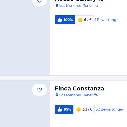
Los Menores
·
Teneriffa
1
Bewertung
100%
6
/ 6
Finca Constanza
Los Menores
·
Teneriffa
32
Bewertungen
95%
5,5
/ 6