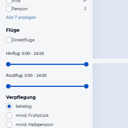
Villa
31
Pension
2
Alle 7 anzeigen
Flüge
Direktflüge
Du findest mit dieser Einstellung Flüge, die mit sehr
hoher Wahrscheinlichkeit Direktflüge sind. Bitte
Hinflug
:
0:00 - 24:00
prüfe vor der Buchung noch einmal die Flugdetails.
Rückflug
:
0:00 - 24:00
Verpflegung
beliebig
mind. Frühstück
mind. Halbpension