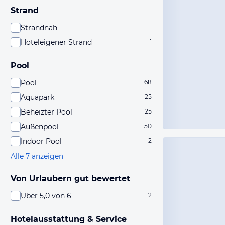
Strand
Strandnah
1
Hoteleigener Strand
1
Pool
Pool
68
Aquapark
25
Beheizter Pool
25
Außenpool
50
Indoor Pool
2
Alle 7 anzeigen
Von Urlaubern gut bewertet
Über 5,0 von 6
2
Hotelausstattung & Service