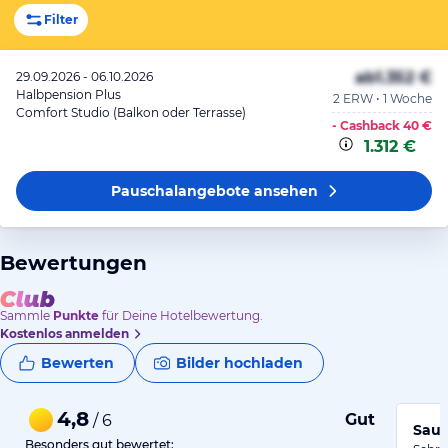
Filter
ab
1.352 €
29.09.2026 - 06.10.2026
Halbpension Plus
2 ERW • 1 Woche
Comfort Studio (Balkon oder Terrasse)
- Cashback
40 €
1.312 €
Pauschalangebote
ansehen
Bewertungen
Sammle
Punkte
für Deine Hotelbewertung.
Kostenlos anmelden
Bewerten
Bilder hochladen
4,8
Gut
/ 6
Saub
Besonders gut bewertet: