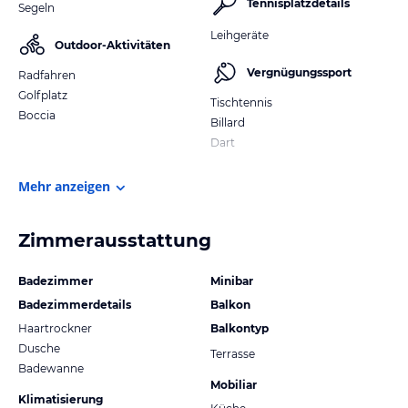
Tennisplatzdetails
Segeln
Leihgeräte
Outdoor-Aktivitäten
Vergnügungssport
Radfahren
Golfplatz
Tischtennis
Boccia
Billard
Dart
Mehr anzeigen
Zimmerausstattung
Badezimmer
Minibar
Badezimmerdetails
Balkon
Haartrockner
Balkontyp
Dusche
Terrasse
Badewanne
Mobiliar
Klimatisierung