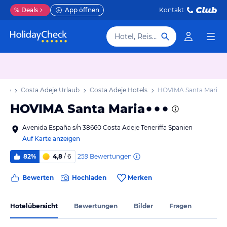
%
Deals
App öffnen
Kontakt
Hotel, Reiseziel
laub
Costa Adeje Urlaub
Costa Adeje Hotels
HOVIMA Santa Maria
HOVIMA Santa Maria
Avenida España s/n 38660 Costa Adeje Teneriffa Spanien
Auf Karte anzeigen
259
Bewertungen
82%
4,8
/ 6
Bewerten
Hochladen
Merken
Hotelübersicht
Bewertungen
Bilder
Fragen