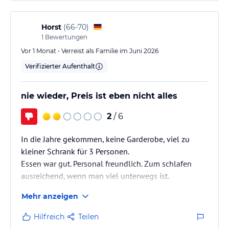
-Friseur, Waschsalon.
-Kostenloses Parken (nach Verfügbarkeit) und Garagenparkplätze
Horst
(
66-70
)
(gegen Gebühr).
1
Bewertungen
Vor 1 Monat • Verreist als Familie im Juni 2026
Verifizierter Aufenthalt
Hinweis:
Allgemeine und unverbindliche
Hoteliers-/Veranstalter-/Kataloginformationen. Alle Angaben
nie wieder, Preis ist eben nicht alles
ohne Gewähr und ohne Prüfung durch HolidayCheck. Bitte
lies vor der Buchung die verbindlichen
Angebotsdetails
des
2
/ 6
jeweiligen Veranstalters.
In die Jahre gekommen, keine Garderobe, viel zu
kleiner Schrank für 3 Personen.
Essen war gut. Personal freundlich. Zum schlafen
ausreichend, wenn man viel unterwegs ist.
Mehr anzeigen
.
Hilfreich
Teilen