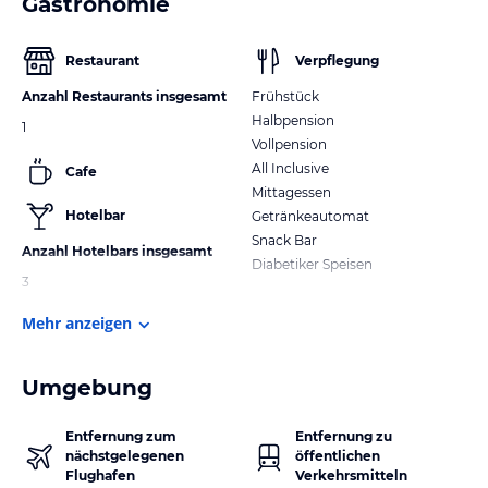
Gastronomie
Restaurant
Verpflegung
Anzahl Restaurants insgesamt
Frühstück
Halbpension
1
Vollpension
All Inclusive
Cafe
Mittagessen
Hotelbar
Getränkeautomat
Snack Bar
Anzahl Hotelbars insgesamt
Diabetiker Speisen
3
Mehr anzeigen
Umgebung
Entfernung zum
Entfernung zu
nächstgelegenen
öffentlichen
Flughafen
Verkehrsmitteln