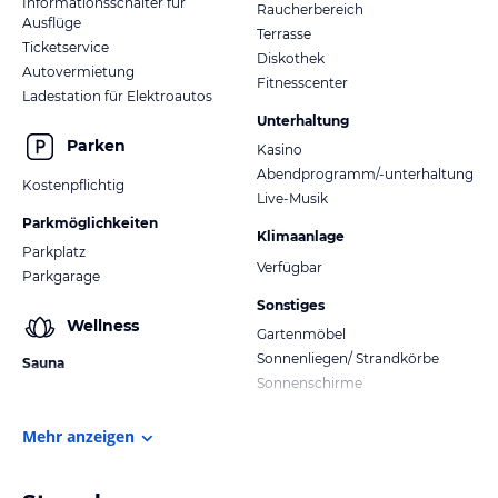
Informationsschalter für
Raucherbereich
Ausflüge
Terrasse
Ticketservice
Diskothek
Autovermietung
Fitnesscenter
Ladestation für Elektroautos
Unterhaltung
Parken
Kasino
Abendprogramm/-unterhaltung
Kostenpflichtig
Live-Musik
Parkmöglichkeiten
Klimaanlage
Parkplatz
Verfügbar
Parkgarage
Sonstiges
Wellness
Gartenmöbel
Sonnenliegen/ Strandkörbe
Sauna
Sonnenschirme
Mehr anzeigen