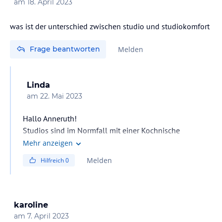
am
18. April 2023
was ist der unterschied zwischen studio und studiokomfort
Frage beantworten
Melden
Linda
am
22. Mai 2023
Hallo Anneruth!
Studios sind im Normfall mit einer Kochnische
ausgestattet. Die hat, glaube ich, jedes Zimmer in
Mehr anzeigen
diesem Hotel. Komfort bieten oft mehr Raum und mehr
Melden
Hilfreich
0
Annehmlichkeiten als ein Standardzimmer.
Ich hoffe, ich konnte helfen!
Mit sonnigen Grüßen
karoline
am
7. April 2023