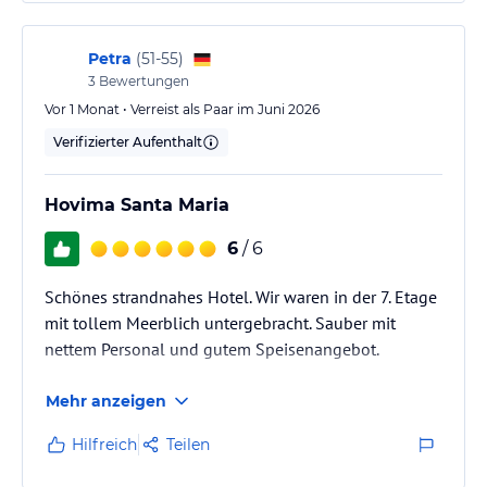
bringen lassen!
Pfand und einer kleinen Gebühr).
Das HOVIMA Santa Maria bietet alle Einrichtungen, um Ihren
Petra
(
51-55
)
Urlaub zu einem angenehmen Erlebnis werden zu lassen:
3
Bewertungen
Vor 1 Monat • Verreist als Paar im Juni 2026
-Buffet-Restaurant, Pool Bar & Grill und Bar Hall.
Verifizierter Aufenthalt
-Chill-out Terrasse.
Hovima Santa Maria
-Beheizter Swimming-pool (November bis März).
6
/ 6
-Beheiztes Kinderbecken (November bis März).
Schönes strandnahes Hotel. Wir waren in der 7. Etage
-Spielzimmer, TV-Raum, Konferenzraum.
mit tollem Meerblich untergebracht. Sauber mit
nettem Personal und gutem Speisenangebot.
-Tennisplatz, Tischtennis und Billard.
-Internetzugang (gegen Gebühr).
Mehr anzeigen
-WiFi im ganzen Hotel (ohne Gebühr nur in der Empfangshalle).
Hilfreich
Teilen