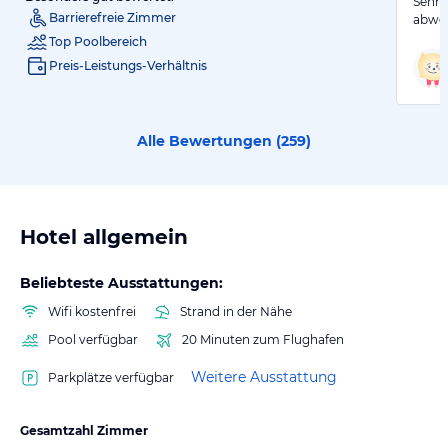
Sehr 
Barrierefreie Zimmer
abwec
Top Poolbereich
Preis-Leistungs-Verhältnis
Alle Bewertungen (
259
)
Hotel allgemein
Beliebteste Ausstattungen:
Wifi kostenfrei
Strand in der Nähe
Pool verfügbar
20 Minuten zum Flughafen
Weitere Ausstattung
Parkplätze verfügbar
Gesamtzahl Zimmer