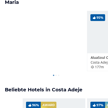
Maria
95%
Costa Adej
177m
Beliebte Hotels in Costa Adeje
96%
97%
AWARD