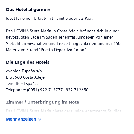
Das Hotel allgemein
Ideal für einen Urlaub mit Familie oder als Paar.
Das HOVIMA Santa María in Costa Adeje befindet sich in einer
bevorzugten Lage im Süden Teneriffas, umgeben von einer
Vielzahl an Geschäften und Freizeitmöglichkeiten und nur 350
Die Lage des Hotels
Avenida España s/n.
E-38660 Costa Adeje.
Tenerife - España.
Telephone: (0034) 922 712777 - 922 712630.
Zimmer / Unterbringung im Hotel
Das HOVIMA Santa María bietet geräumige Apartments, Studios
und Suiten.
Mehr anzeigen
Alle unsere Wohneinheiten verfügen über: Voll ausgestattete und