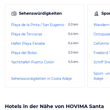
Sehenswürdigkeiten
Spor
Playa de la Pinta / San Eugenio
0,3
km
Playa de Torviscas
0,4
km
Octopuse
Hafen Playa Fanabe
0,4
km
Playa del Bobo
0,5
km
Freebird 
Yachthafen Puerto Colón
0,5
km
Sport- un
Sehenswürdigkeiten in Costa Adeje
Adeje
Hotels in der Nähe von HOVIMA Santa