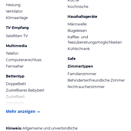
Küche
Heizung
Kochnische
Ventilator
Haushaltsgeräte
Klimaanlage
Mikrowelle
TV-Empfang
Bügeleisen
Satelliten-TV
Kaffee- und
Teezubereitungsmöglichkeiten
Multimedia
Kühlschrank
Telefon
Safe
Computeranschluss
Fernseher
Zimmertypen
Familienzimmer
Bettentyp
Behindertenfreundliche Zimmer
Doppelbett
Nichtraucherzimmer
Zustellbares Babybett
Zustellbett
Schlafsofa
Mehr anzeigen
Hinweis:
Allgemeine und unverbindliche