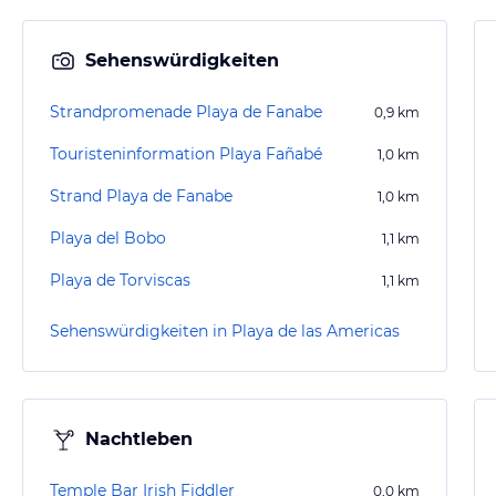
Sehenswürdigkeiten
Strandpromenade Playa de Fanabe
0,9
km
Touristeninformation Playa Fañabé
1,0
km
Strand Playa de Fanabe
1,0
km
Playa del Bobo
1,1
km
Playa de Torviscas
1,1
km
Sehenswürdigkeiten in Playa de las Americas
Nachtleben
Temple Bar Irish Fiddler
0,0
km