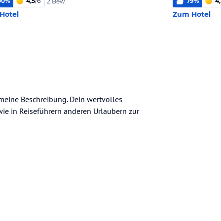
00
%
4,5
/
6
79
%
4,
2 Bew.
Hotel
Zum Hotel
gemeine Beschreibung. Dein wertvolles
n wie in Reiseführern anderen Urlaubern zur