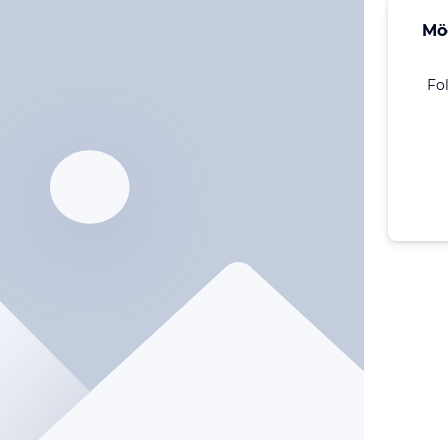
Mö
Fo