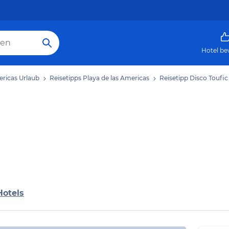
Hotel be
ericas Urlaub
Reisetipps Playa de las Americas
Reisetipp Disco Toufic
Hotels