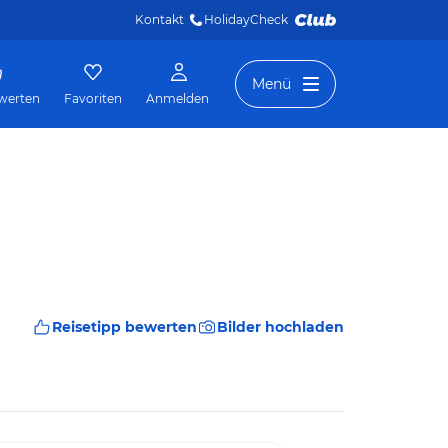
Kontakt
HolidayCheck 
Menü
werten
Favoriten
Anmelden
Reisetipp bewerten
Bilder hochladen