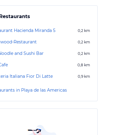
Restaurants
aurant Hacienda Miranda 5
0,2
km
ywood-Restaurant
0,2
km
Noodle and Sushi Bar
0,2
km
Cafe
0,8
km
eria Italiana Fior Di Latte
0,9
km
aurants in Playa de las Americas