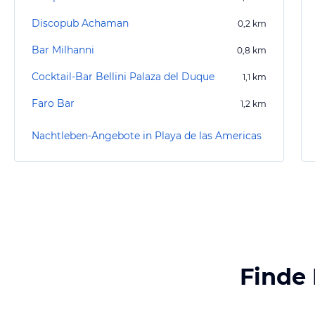
Discopub Achaman
0,2
km
Bar Milhanni
0,8
km
Cocktail-Bar Bellini Palaza del Duque
1,1
km
Faro Bar
1,2
km
Nachtleben-Angebote in Playa de las Americas
Finde