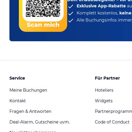
Exklusive App-Rabatte
au
Komplett kostenlos,
kein
Alle Buchungsinfos immer 
Scan mich
Service
Für Partner
Meine Buchungen
Hoteliers
Kontakt
Widgets
Fragen & Antworten
Partnerprogram
Deal-Alarm, Gutscheine uvm.
Code of Conduct