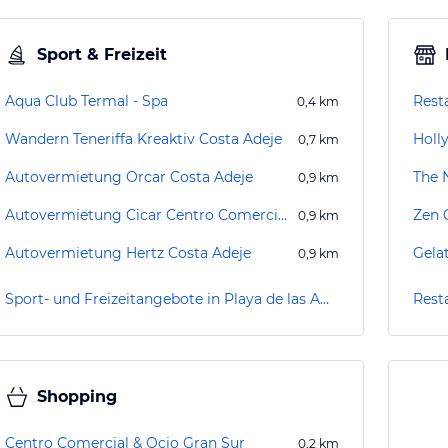
Sport & Freizeit
Aqua Club Termal - Spa
Rest
0,4
km
Wandern Teneriffa Kreaktiv Costa Adeje
Holl
0,7
km
Autovermietung Orcar Costa Adeje
The 
0,9
km
Autovermietung Cicar Centro Comercial The Duke Shops
Zen 
0,9
km
Autovermietung Hertz Costa Adeje
Gelat
0,9
km
Sport- und Freizeitangebote in Playa de las Americas
Rest
Shopping
Centro Comercial & Ocio Gran Sur
0,2
km