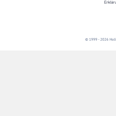
Erklär
© 1999 - 2026 Holi