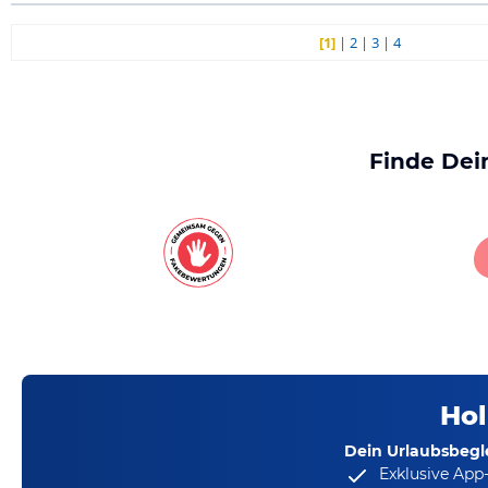
[1]
|
2
|
3
|
4
Finde Dei
Hol
Dein Urlaubsbegle
Exklusive App