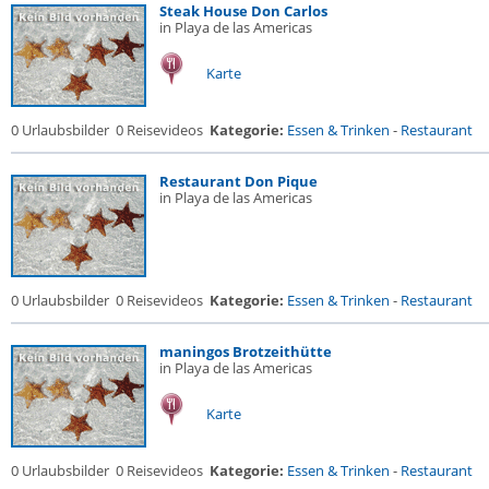
Steak House Don Carlos
in Playa de las Americas
Karte
0 Urlaubsbilder
0 Reisevideos
Kategorie:
Essen & Trinken
-
Restaurant
Restaurant Don Pique
in Playa de las Americas
0 Urlaubsbilder
0 Reisevideos
Kategorie:
Essen & Trinken
-
Restaurant
maningos Brotzeithütte
in Playa de las Americas
Karte
0 Urlaubsbilder
0 Reisevideos
Kategorie:
Essen & Trinken
-
Restaurant