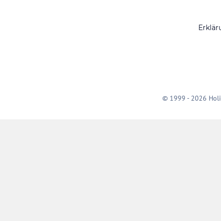
Erklär
© 1999 - 2026 Holi