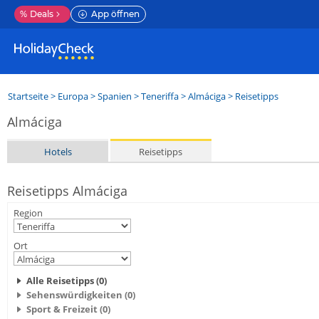
%
Deals
App öffnen
Startseite
>
Europa
>
Spanien
>
Teneriffa
>
Almáciga
> Reisetipps
Almáciga
Hotels
Reisetipps
Reisetipps Almáciga
Region
Ort
Alle Reisetipps (0)
Sehenswürdigkeiten (0)
Sport & Freizeit (0)