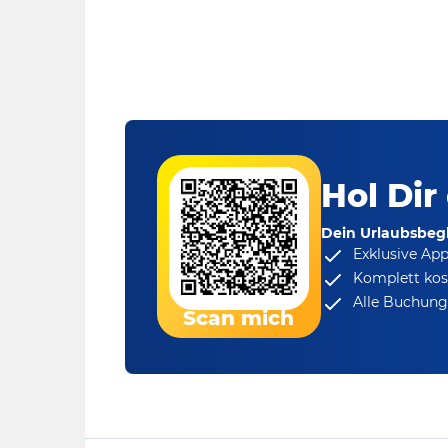
Hol Dir
Dein Urlaubsbegl
Exklusive Ap
Komplett kos
Alle Buchungs
Scan mich