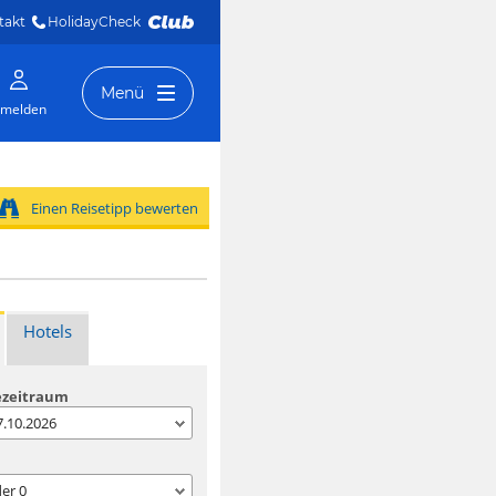
takt
HolidayCheck 
Menü
melden
Einen Reisetipp bewerten
Hotels
ezeitraum
07.10.2026
der
0