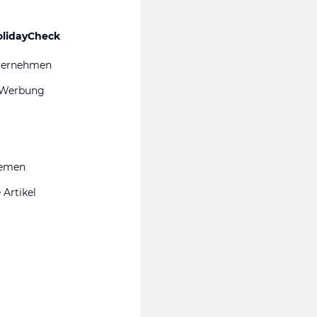
olidayCheck
ternehmen
 Werbung
hemen
 Artikel