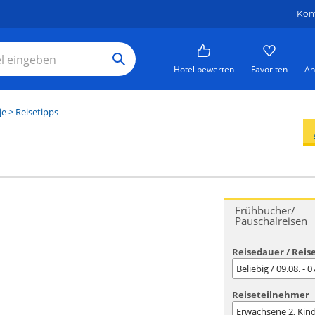
Kon
Hotel bewerten
Favoriten
An
je
> Reisetipps
Frühbucher/
Pauschalreisen
Reisedauer / Reis
Beliebig / 09.08. - 
Reiseteilnehmer
Erwachsene
2
, Kin