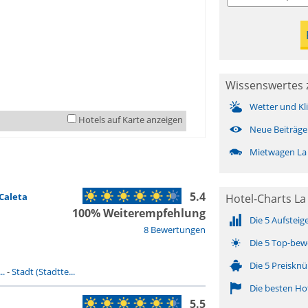
Wissenswertes z
Wetter und Kl
Hotels auf Karte anzeigen
Neue Beiträge
Mietwagen La 
5.4
Caleta
Hotel-Charts La 
100% Weiterempfehlung
Die 5 Aufsteig
8 Bewertungen
Die 5 Top-bew
Die 5 Preisknü
..
-
Stadt (Stadtte...
Die besten Ho
5.5