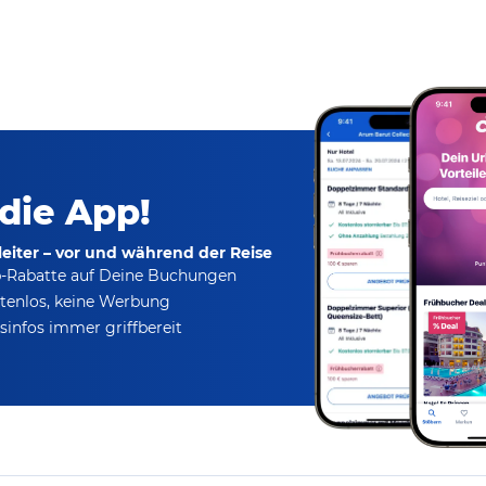
 die App!
eiter – vor und während der Reise
p-Rabatte
auf Deine Buchungen
tenlos,
keine Werbung
infos immer griffbereit