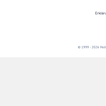
Erklär
© 1999 - 2026 Holi