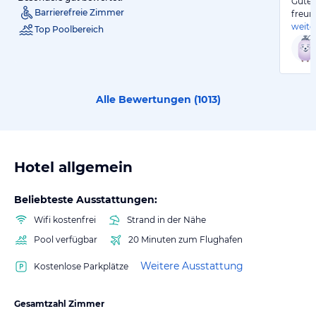
Gutes
Barrierefreie Zimmer
freun
weite
Top Poolbereich
Alle Bewertungen (
1013
)
Hotel allgemein
Beliebteste Ausstattungen:
Wifi kostenfrei
Strand in der Nähe
Pool verfügbar
20 Minuten zum Flughafen
Weitere Ausstattung
Kostenlose Parkplätze
Gesamtzahl Zimmer