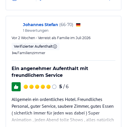
Klimaanlage lebt………! Katastrophe. 95 % Briten im
Hotel. Teilweise vom sozialen Rand der Gesellschaft.
Kinder matschen im Buffet mit den…
Johannes Stefan
(
66-70
)
1
Bewertungen
Vor 2 Wochen • Verreist als Familie im Juli 2026
Verifizierter Aufenthalt
Familienzimmer
Ein angenehmer Aufenthalt mit
freundlichem Service
5
/ 6
Allgemein ein ordentliches Hotel. Freundliches
Personal, guter Service, saubere Zimmer, gutes Essen
( sicherlich immer für jeden was dabei ) Super
Animation , jeden Abend tolle Shows , alles natürlich
auch für die Kinder. Es sind aber auch verschiedene