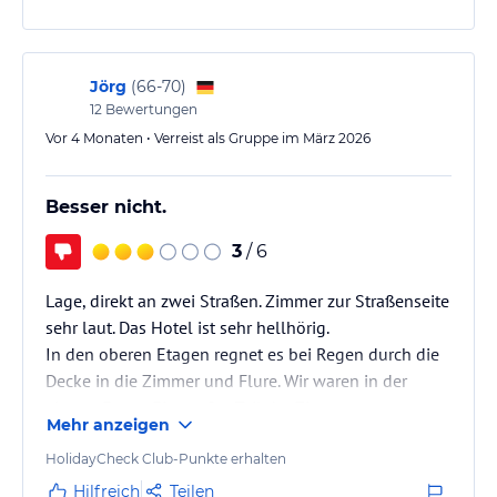
Jörg
(
66-70
)
12
Bewertungen
Vor 4 Monaten • Verreist als Gruppe im März 2026
Besser nicht.
3
/ 6
Lage, direkt an zwei Straßen. Zimmer zur Straßenseite
sehr laut. Das Hotel ist sehr hellhörig.
In den oberen Etagen regnet es bei Regen durch die
Decke in die Zimmer und Flure. Wir waren in der
vierten Etage. Ein großer Teil der Zimmer waren
Mehr anzeigen
muffig und es war teilweise Schimmelbefall in den
Räumen. Auf der Suche nach dem Gestank habe ich
HolidayCheck Club-Punkte erhalten
eine Klimaanlagen Abdeckung geöffnet. Die
Hilfreich
Teilen