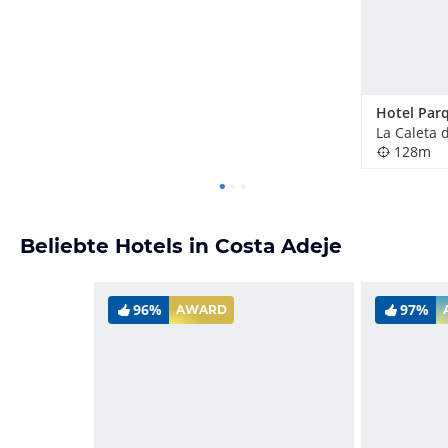
La Caleta 
128m
Beliebte Hotels in Costa Adeje
96%
97%
AWARD