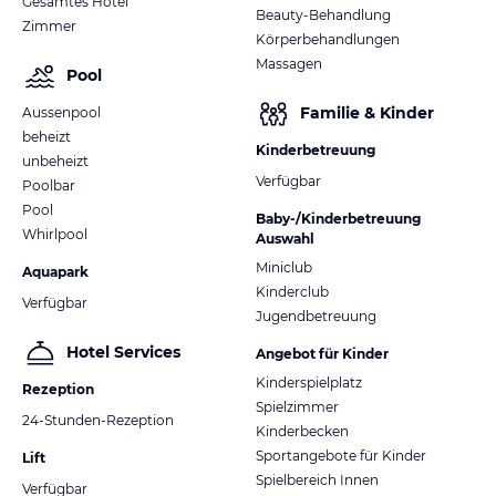
Gesamtes Hotel
Beauty-Behandlung
Zimmer
Körperbehandlungen
Massagen
Pool
Familie & Kinder
Aussenpool
beheizt
Kinderbetreuung
unbeheizt
Verfügbar
Poolbar
Pool
Baby-/Kinderbetreuung
Whirlpool
Auswahl
Miniclub
Aquapark
Kinderclub
Verfügbar
Jugendbetreuung
Hotel Services
Angebot für Kinder
Kinderspielplatz
Rezeption
Spielzimmer
24-Stunden-Rezeption
Kinderbecken
Sportangebote für Kinder
Lift
Spielbereich Innen
Verfügbar