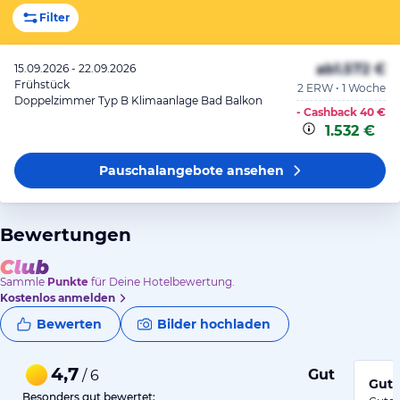
Filter
ab
1.572 €
15.09.2026 - 22.09.2026
Frühstück
2 ERW • 1 Woche
Doppelzimmer Typ B Klimaanlage Bad Balkon
- Cashback
40 €
1.532 €
Pauschalangebote
ansehen
Bewertungen
Sammle
Punkte
für Deine Hotelbewertung.
Kostenlos anmelden
Bewerten
Bilder hochladen
4,7
Gut
/ 6
Gute
Besonders gut bewertet: