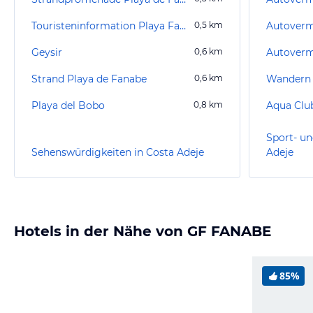
Touristeninformation Playa Fañabé
0,5
km
Geysir
0,6
km
Strand Playa de Fanabe
0,6
km
Playa del Bobo
0,8
km
Aqua Club
Sport- un
Sehenswürdigkeiten in Costa Adeje
Adeje
Hotels in der Nähe von GF FANABE
85%