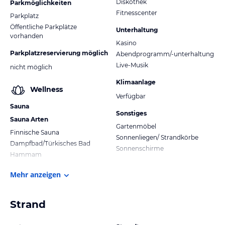
Diskothek
Parkmöglichkeiten
Fitnesscenter
Parkplatz
Öffentliche Parkplätze
Unterhaltung
vorhanden
Kasino
Parkplatzreservierung möglich
Abendprogramm/-unterhaltung
Live-Musik
nicht möglich
Klimaanlage
Wellness
Verfügbar
Sauna
Sonstiges
Sauna Arten
Gartenmöbel
Finnische Sauna
Sonnenliegen/ Strandkörbe
Dampfbad/Türkisches Bad
Sonnenschirme
Hammam
Mehr anzeigen
Strand