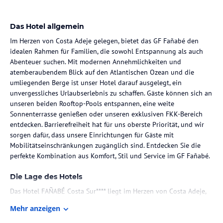
Das Hotel allgemein
Im Herzen von Costa Adeje gelegen, bietet das GF Fañabé den
idealen Rahmen für Familien, die sowohl Entspannung als auch
Abenteuer suchen. Mit modernen Annehmlichkeiten und
atemberaubendem Blick auf den Atlantischen Ozean und die
umliegenden Berge ist unser Hotel darauf ausgelegt, ein
unvergessliches Urlaubserlebnis zu schaffen. Gäste können sich an
unseren beiden Rooftop-Pools entspannen, eine weite
Sonnenterrasse genießen oder unseren exklusiven FKK-Bereich
entdecken. Barrierefreiheit hat für uns oberste Priorität, und wir
sorgen dafür, dass unsere Einrichtungen für Gäste mit
Mobilitätseinschränkungen zugänglich sind. Entdecken Sie die
perfekte Kombination aus Komfort, Stil und Service im GF Fañabé.
Die Lage des Hotels
Das Hotel FAÑABÉ Costa Sur**** liegt im Herzen von Costa Adeje,
nur 500 Meter entfernt von den wunderschönen Stränden Fañabé
Mehr anzeigen
und El Duque, die beide feinen Sand und kristallklares Wasser
bieten. In einer ruhigen Wohngegend gelegen, ist das Hotel nur