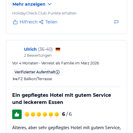
Mehr anzeigen
„Sachen“ an der Ausstattung in den Zimmern und
auch in anderen Bereichen reparaturbedürftig .
HolidayCheck Club-Punkte erhalten
Hilfreich
Teilen
Ulrich
(
36-40
)
2
Bewertungen
Vor 4 Monaten • Verreist als Familie im März 2026
Verifizierter Aufenthalt
FZ Balkon/Terrasse
Ein gepflegtes Hotel mit gutem Service
und leckerem Essen
6
/ 6
Älteres, aber sehr gepflegtes Hotel mit gutem Service,