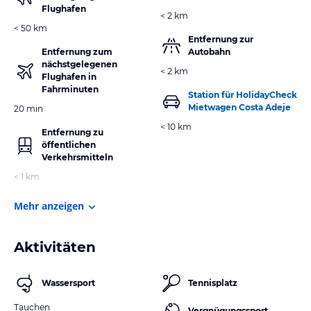
Flughafen
< 2 km
< 50 km
Entfernung zur
Entfernung zum
Autobahn
nächstgelegenen
< 2 km
Flughafen in
Fahrminuten
Station für HolidayCheck
Mietwagen Costa Adeje
20 min
< 10 km
Entfernung zu
öffentlichen
Verkehrsmitteln
< 1 km
Mehr anzeigen
Aktivitäten
Wassersport
Tennisplatz
Tauchen
Vergnügungssport