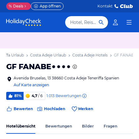
%
Deals
App öffnen
Kontakt
Hotel, Reiseziel
eriffa Urlaub
Costa Adeje Urlaub
Costa Adeje Hotels
GF FANABE
GF FANABE
Avenida Bruselas, 13 38660 Costa Adeje Teneriffa Spanien
Auf Karte anzeigen
1.013
Bewertungen
81%
4,7
/ 6
Bewerten
Hochladen
Merken
Hotelübersicht
Bewertungen
Bilder
Fragen