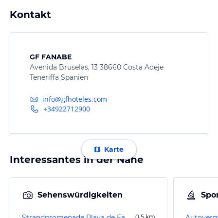
Kontakt
GF FANABE
Avenida Bruselas, 13 38660 Costa Adeje
Teneriffa Spanien
info@gfhoteles.com
+34922712900
Karte
Interessantes in der Nähe
Sehenswürdigkeiten
Spor
Strandpromenade Playa de Fanabe
0,5
km