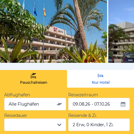
vom Hoteli
Pauschalreisen
Nur Hotel
Abflughafen
Reisezeitraum
Alle Flughäfen
09.08.26 - 07.10.26
Reisedauer
Reisende & Zi.
2 Erw, 0 Kinder, 1 Zi.