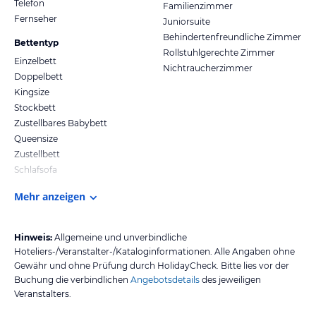
Telefon
Familienzimmer
Fernseher
Juniorsuite
Behindertenfreundliche Zimmer
Bettentyp
Rollstuhlgerechte Zimmer
Einzelbett
Nichtraucherzimmer
Doppelbett
Kingsize
Stockbett
Zustellbares Babybett
Queensize
Zustellbett
Schlafsofa
Mehr anzeigen
Hinweis:
Allgemeine und unverbindliche
Hoteliers-/Veranstalter-/Kataloginformationen. Alle Angaben ohne
Gewähr und ohne Prüfung durch HolidayCheck. Bitte lies vor der
Buchung die verbindlichen
Angebotsdetails
des jeweiligen
Veranstalters.