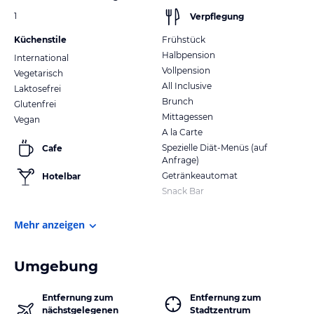
1
Verpflegung
Küchenstile
Frühstück
Halbpension
International
Vollpension
Vegetarisch
All Inclusive
Laktosefrei
Brunch
Glutenfrei
Mittagessen
Vegan
A la Carte
Spezielle Diät-Menüs (auf
Cafe
Anfrage)
Getränkeautomat
Hotelbar
Snack Bar
Mehr anzeigen
Umgebung
Entfernung zum
Entfernung zum
nächstgelegenen
Stadtzentrum