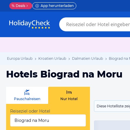
%
Deals
App herunterladen
Europa Urlaub
Kroatien Urlaub
Dalmatien Urlaub
Biograd na 
Hotels Biograd na Moru
Pauschalreisen
Nur Hotel
Diese Hotelliste z
Reiseziel oder Hotel
Biograd na Moru