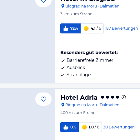
Biograd na Moru
·
Dalmatien
3 km
zum Strand
187
Bewertungen
72%
4,1
/ 6
Besonders gut bewertet:
Barrierefreie Zimmer
Ausblick
Strandlage
Hotel Adria
Biograd na Moru
·
Dalmatien
400 m
zum Strand
30
Bewertungen
0%
1,0
/ 6