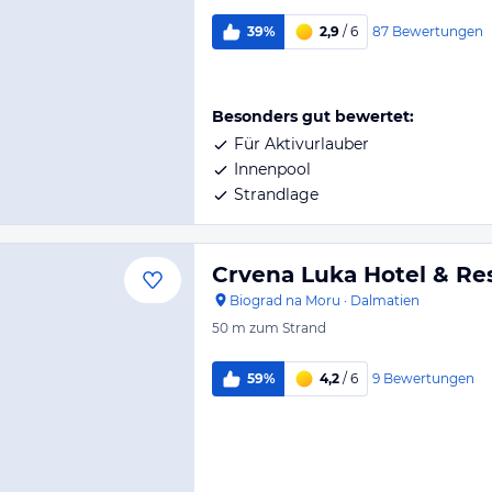
87
Bewertungen
39%
2,9
/ 6
Besonders gut bewertet:
Für Aktivurlauber
Innenpool
Strandlage
Crvena Luka Hotel & Res
Biograd na Moru
·
Dalmatien
50 m
zum Strand
9
Bewertungen
59%
4,2
/ 6