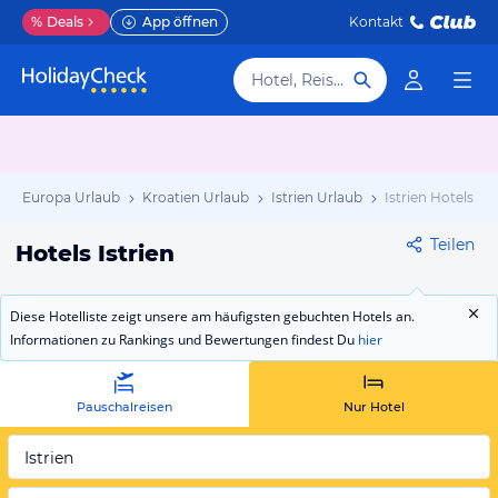
%
Deals
App öffnen
Kontakt
Hotel, Reiseziel
Europa Urlaub
Kroatien Urlaub
Istrien Urlaub
Istrien Hotels
Teilen
Hotels Istrien
Diese Hotelliste zeigt unsere am häufigsten gebuchten Hotels an.
Informationen zu Rankings und Bewertungen findest Du
hier
Pauschalreisen
Nur Hotel
Istrien