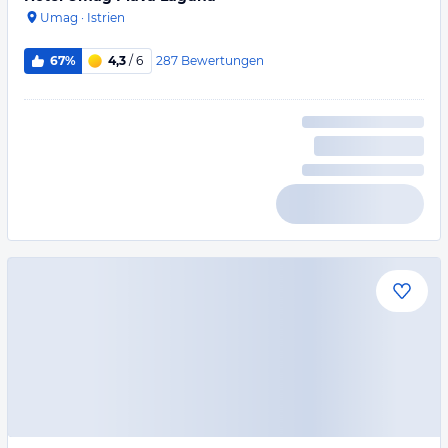
Umag
·
Istrien
287
Bewertungen
67%
4,3
/ 6