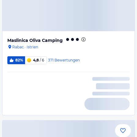
Maslinica Oliva Camping
Rabac
·
Istrien
371
Bewertungen
82%
4,8
/ 6