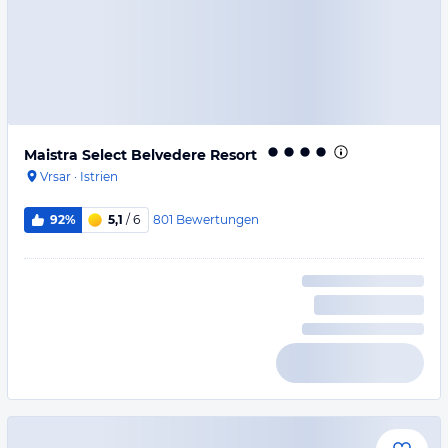
Maistra Select Belvedere Resort
Vrsar
·
Istrien
801
Bewertungen
92%
5,1
/ 6