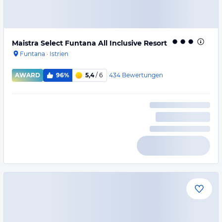
Maistra Select Funtana All Inclusive Resort
Funtana
·
Istrien
434
Bewertungen
AWARD
96%
5,4
/ 6