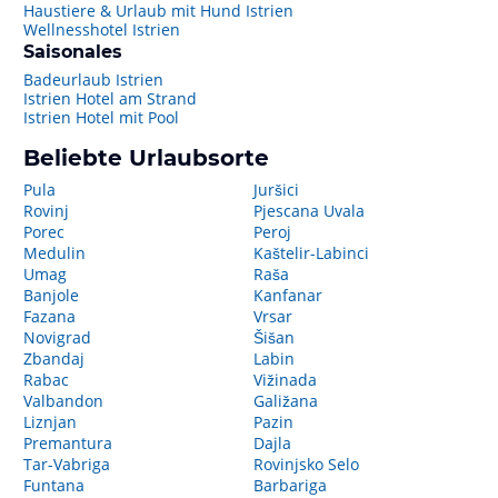
Haustiere & Urlaub mit Hund Istrien
Wellnesshotel Istrien
Saisonales
Badeurlaub Istrien
Istrien Hotel am Strand
Istrien Hotel mit Pool
Beliebte Urlaubsorte
Pula
Juršici
Rovinj
Pjescana Uvala
Porec
Peroj
Medulin
Kaštelir-Labinci
Umag
Raša
Banjole
Kanfanar
Fazana
Vrsar
Novigrad
Šišan
Zbandaj
Labin
Rabac
Vižinada
Valbandon
Galižana
Liznjan
Pazin
Premantura
Dajla
Tar-Vabriga
Rovinjsko Selo
Funtana
Barbariga