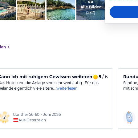
vom Hotelier, Januar 2025
Alle Bilder
(
587
)
den
Kann ich mit ruhigem Gewissen weiterempfehlen
5
/ 6
Rundum
Das Hotel und die Anlage sind sehr weitläufig . Für das
Schöne,
Gelände eigentlich viele ältere…
weiterlesen
mit sch
Günther
56-60
•
Juni 2026
Aus Österreich