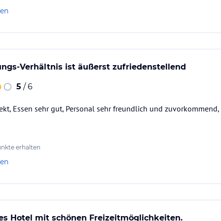
len
ungs-Verhältnis ist äußerst zufriedenstellend
5
/ 6
rfekt, Essen sehr gut, Personal sehr freundlich und zuvorkommend, 
nkte erhalten
len
es Hotel mit schönen Freizeitmöglichkeiten.