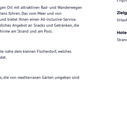
Engli
migen Ort mit attraktiven Rad- und Wanderwegen
Ziel
riens führen. Das vom Meer und von
d bietet Ihnen einen All-inclusive-Service.
Urlaub
zliches Angebot an Snacks und Getränken, die
chirme am Strand und am Pool.
Hote
Stran
üste nahe dem kleinen Fischerdorf, welches
det.
ns, die von mediterranen Gärten umgeben sind
ch ein vielfältiges Angebot an Speisen und
ichte Speisen sowie Getränke in den Bars.
en möchten, sind Sie im À-la-carte-Restaurant