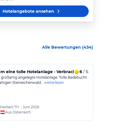
Hotelangebote
ansehen
Alle Bewertungen (
434
)
 eine tolle Hotelanlage - Verbrachte hier bereits 4-mal me
6
/ 6
Das Preis-Le
 großartig angelegte Hotelanlage. Tolle Badebucht
Preis - Leistun
attigen Steineichenwald…
weiterlesen
freundlich un
Herbert
71+
•
Juni 2026
Regina
Aus Österreich
Aus