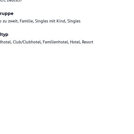
sch, Deutsch
gruppe
 zu zweit, Familie, Singles mit Kind, Singles
ltyp
dhotel, Club/Clubhotel, Familienhotel, Hotel, Resort