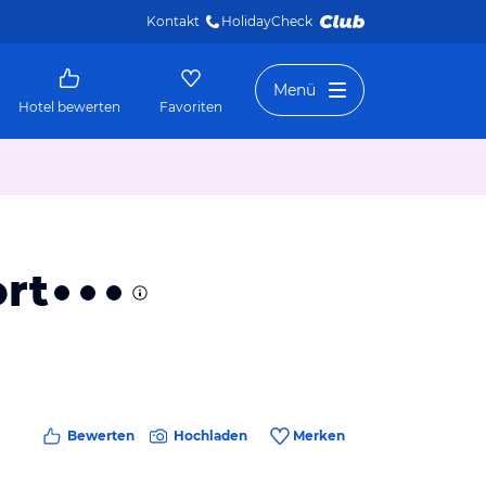
Kontakt
HolidayCheck 
Menü
Hotel bewerten
Favoriten
ort
Bewerten
Hochladen
Merken