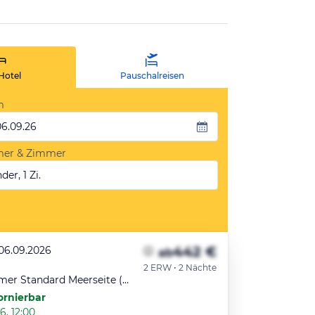
Hotel
Pauschalreisen
m
06.09.26
mer & Zimmer
der, 1 Zi.
442 €
 06.09.2026
ab
2 ERW • 2 Nächte
Zweibettzimmer Standard Meerseite (Balkon)
ornierbar
6, 12:00