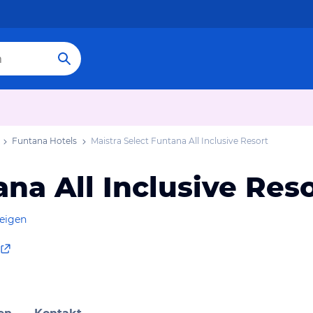
Funtana Hotels
Maistra Select Funtana All Inclusive Resort
ana All Inclusive Res
zeigen