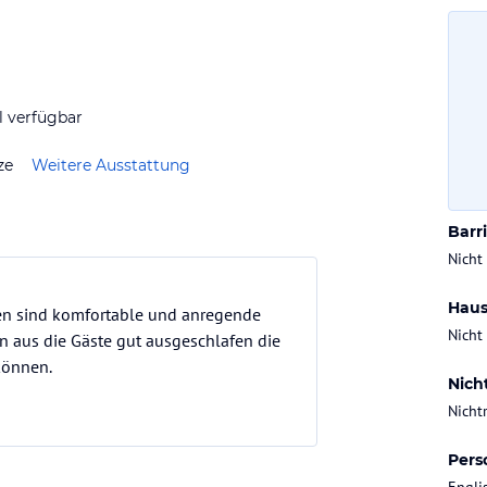
Gesa
< 300
l verfügbar
Chec
ze
Weitere Ausstattung
ab 15
Barri
Nicht
Haus
llen sind komfortable und anregende
Nicht
n aus die Gäste gut ausgeschlafen die
önnen.
Nich
Nicht
Pers