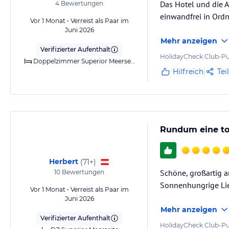
Das Hotel und die A
4
Bewertungen
einwandfrei in Ordn
Vor 1 Monat • Verreist als Paar im
Juni 2026
Mehr anzeigen
Verifizierter Aufenthalt
HolidayCheck Club-Pu
Doppelzimmer Superior Meerseite (Balkon)
Hilfreich
Tei
Rundum eine tol
Herbert
(
71+
)
Schöne, großartig 
10
Bewertungen
Sonnenhungrige Lie
Vor 1 Monat • Verreist als Paar im
Juni 2026
Mehr anzeigen
Verifizierter Aufenthalt
HolidayCheck Club-Pu