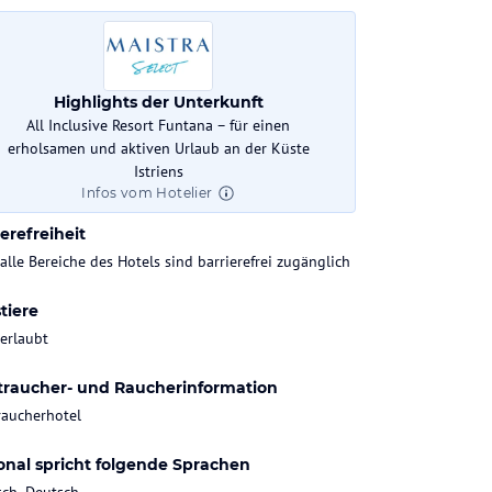
mtzahl Zimmer
Highlights der Unterkunft
All Inclusive Resort Funtana – für einen
erholsamen und aktiven Urlaub an der Küste
k-In
Check-Out
Istriens
:00 Uhr
bis 10:00 Uhr
Infos vom Hotelier
erefreiheit
 alle Bereiche des Hotels sind barrierefrei zugänglich
tiere
 erlaubt
traucher- und Raucherinformation
raucherhotel
onal spricht folgende Sprachen