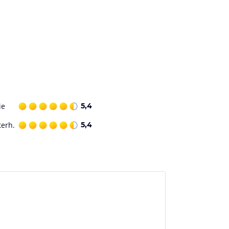
ie
5,4
terh.
5,4