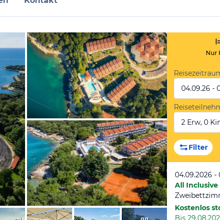
en
Kontakt
Nur 
Reisezeitrau
04.09.26 - 
Reiseteilneh
2 Erw, 0 Kin
vom Hotelier, Januar 2025
Filter
04.09.2026 -
All Inclusive
Kostenlos st
Bis 29.08.202