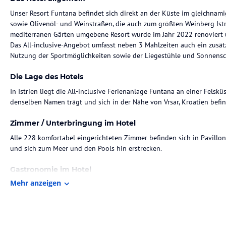
Unser Resort Funtana befindet sich direkt an der Küste im gleichna
sowie Olivenöl- und Weinstraßen, die auch zum größten Weinberg Ist
mediterranen Gärten umgebene Resort wurde im Jahr 2022 renoviert un
Das All-inclusive-Angebot umfasst neben 3 Mahlzeiten auch ein zusät
Nutzung der Sportmöglichkeiten sowie der Liegestühle und Sonnens
Die Lage des Hotels
In Istrien liegt die All-inclusive Ferienanlage Funtana an einer Felsk
denselben Namen trägt und sich in der Nähe von Vrsar, Kroatien befin
Zimmer / Unterbringung im Hotel
Alle 228 komfortabel eingerichteten Zimmer befinden sich in Pavillo
und sich zum Meer und den Pools hin erstrecken.
Gastronomie im Hotel
Mehr anzeigen
Der All-inclusive-Service im Resort beinhaltet im Unterkunftspreis au
Getränken zum Frühstück, Mittag- und Abendessen, darunter Snacks, le
Wenn Sie einen besonderen Abend auf einer ruhigen Terrasse verbring
Tramontana genau richtig.