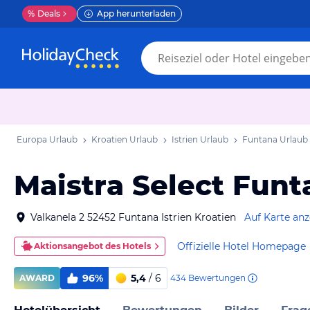
%
Deals
App herunterladen
Europa Urlaub
Kroatien Urlaub
Istrien Urlaub
Funtana Urlaub
Maistra Select Funt
Valkanela 2 52452 Funtana Istrien Kroatien
Auf Karte an
Offizielle Hotel Homepage
Aktionsangebot des Hotels
96%
5,4
/ 6
434
Bewertungen
AWARD