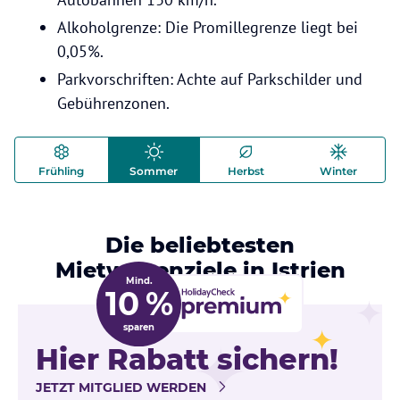
Alkoholgrenze: Die Promillegrenze liegt bei
0,05%.
Parkvorschriften: Achte auf Parkschilder und
Gebührenzonen.
Frühling
Sommer
Herbst
Winter
Die beliebtesten
Mietwagenziele in Istrien
Mind.
10 %
sparen
Hier Rabatt sichern!
JETZT MITGLIED WERDEN