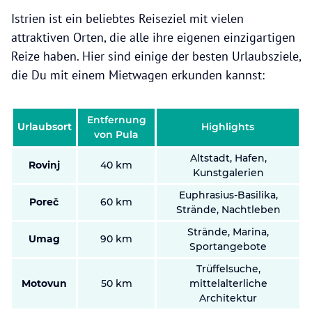
Istrien ist ein beliebtes Reiseziel mit vielen
attraktiven Orten, die alle ihre eigenen einzigartigen
Reize haben. Hier sind einige der besten Urlaubsziele,
die Du mit einem Mietwagen erkunden kannst:
Entfernung
Urlaubsort
Highlights
von Pula
Altstadt, Hafen,
Rovinj
40 km
Kunstgalerien
Euphrasius-Basilika,
Poreč
60 km
Strände, Nachtleben
Strände, Marina,
Umag
90 km
Sportangebote
Trüffelsuche,
Motovun
50 km
mittelalterliche
Architektur