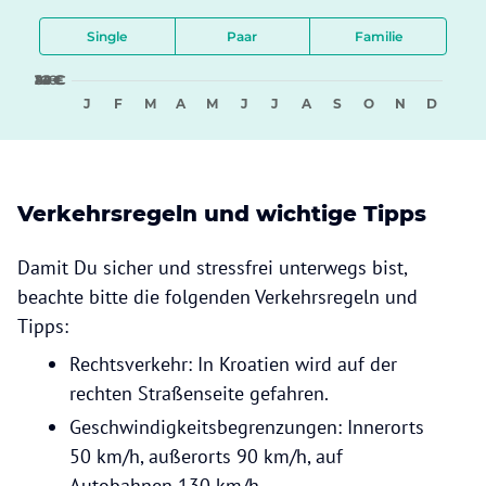
Single
Paar
Familie
8 €
16 €
24 €
32 €
40 €
J
F
M
A
M
J
J
A
S
O
N
D
Verkehrsregeln und wichtige Tipps
Damit Du sicher und stressfrei unterwegs bist,
beachte bitte die folgenden Verkehrsregeln und
Tipps:
Rechtsverkehr: In Kroatien wird auf der
rechten Straßenseite gefahren.
Geschwindigkeitsbegrenzungen: Innerorts
50 km/h, außerorts 90 km/h, auf
Autobahnen 130 km/h.