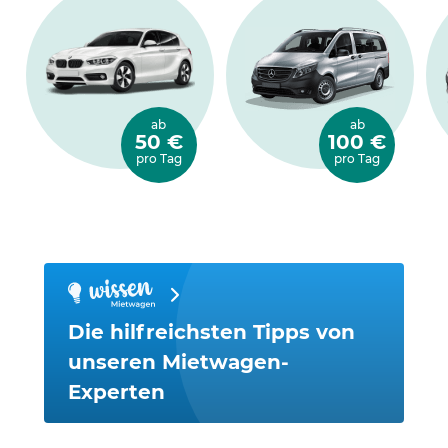
ab
ab
50 €
100 €
pro Tag
pro Tag
Die hilfreichsten Tipps von
unseren Mietwagen-
Experten