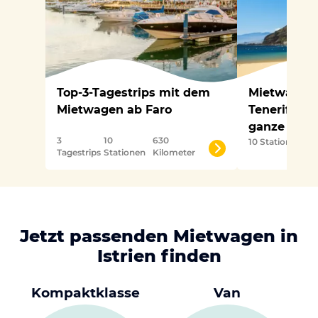
Top-3-Tagestrips mit dem
Mietwagen 
Mietwagen ab Faro
Teneriffa: 
ganze Insel
3
10
630
10 Stationen
320
Tagestrips
Stationen
Kilometer
Jetzt passenden Mietwagen in
Istrien finden
Kompaktklasse
Van