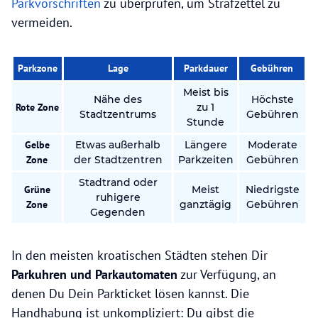
Parkvorschriften
zu überprüfen, um Strafzettel zu
vermeiden.
Parkzone
Lage
Parkdauer
Gebühren
Meist bis
Nähe des
Höchste
Rote Zone
zu 1
Stadtzentrums
Gebühren
Stunde
Gelbe
Etwas außerhalb
Längere
Moderate
Zone
der Stadtzentren
Parkzeiten
Gebühren
Stadtrand oder
Grüne
Meist
Niedrigste
ruhigere
Zone
ganztägig
Gebühren
Gegenden
In den meisten kroatischen Städten stehen Dir
Parkuhren und Parkautomaten
zur Verfügung, an
denen Du Dein Parkticket lösen kannst. Die
Handhabung ist unkompliziert: Du gibst die