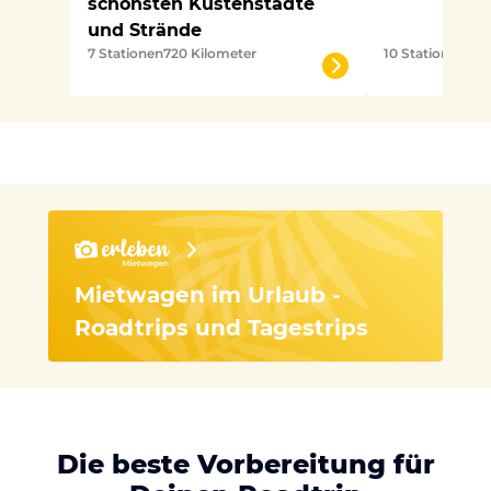
schönsten Küstenstädte
und Strände
7 Stationen
720 Kilometer
10 Stationen
215
Mietwagen im Urlaub -
Roadtrips und Tagestrips
Die beste Vorbereitung für