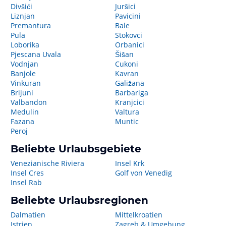
Divšići
Juršici
Liznjan
Pavicini
Premantura
Bale
Pula
Stokovci
Loborika
Orbanici
Pjescana Uvala
Šišan
Vodnjan
Cukoni
Banjole
Kavran
Vinkuran
Galižana
Brijuni
Barbariga
Valbandon
Kranjcici
Medulin
Valtura
Fazana
Muntic
Peroj
Beliebte Urlaubsgebiete
Venezianische Riviera
Insel Krk
Insel Cres
Golf von Venedig
Insel Rab
Beliebte Urlaubsregionen
Dalmatien
Mittelkroatien
Istrien
Zagreb & Umgebung