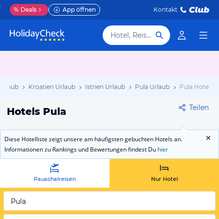
%
Deals
App öffnen
Kontakt
Hotel, Reiseziel
Urlaub
Kroatien Urlaub
Istrien Urlaub
Pula Urlaub
Pula Hotels
Teilen
Hotels Pula
Diese Hotelliste zeigt unsere am häufigsten gebuchten Hotels an.
Informationen zu Rankings und Bewertungen findest Du
hier
Pauschalreisen
Nur Hotel
Pula