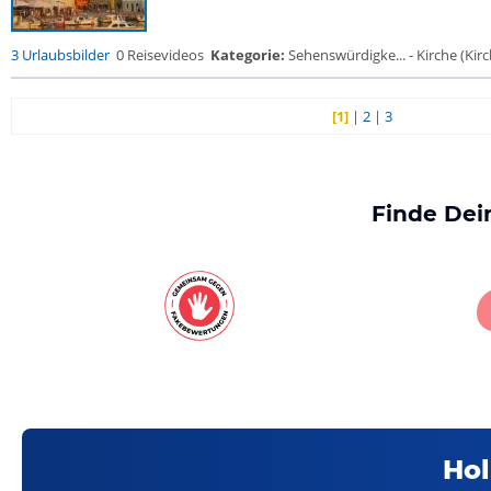
3 Urlaubsbilder
0 Reisevideos
Kategorie:
Sehenswürdigke... - Kirche (Kirch
[1]
|
2
|
3
Finde Dei
Hol