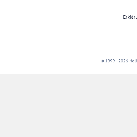
Erklär
© 1999 - 2026 Holi