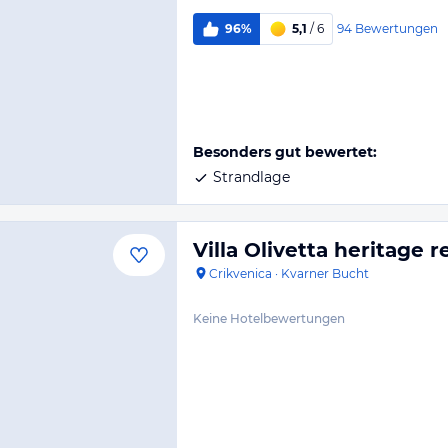
94
Bewertungen
96%
5,1
/ 6
Besonders gut bewertet:
Strandlage
Villa Olivetta heritage 
Crikvenica
·
Kvarner Bucht
Keine Hotelbewertungen