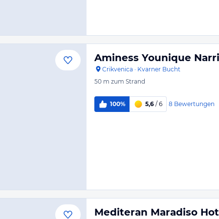
Aminess Younique Narri
Crikvenica
·
Kvarner Bucht
50 m
zum Strand
8
Bewertungen
100%
5,6
/ 6
Mediteran Maradiso Hot