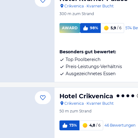
Crikvenica
·
Kvarner Bucht
300 m
zum Strand
574
Be
AWARD
98%
5,9
/ 6
Besonders gut bewertet:
Top Poolbereich
Preis-Leistungs-Verhältnis
Ausgezeichnetes Essen
Hotel Crikvenica
Crikvenica
·
Kvarner Bucht
50 m
zum Strand
46
Bewertungen
73%
4,8
/ 6