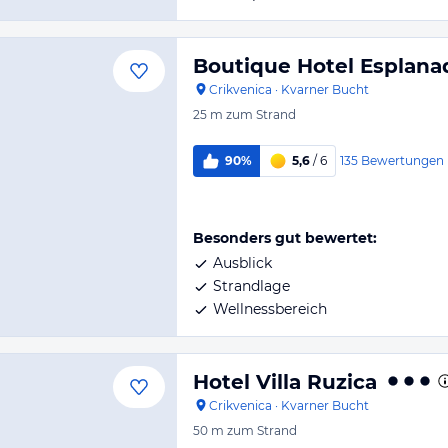
Boutique Hotel Esplana
Crikvenica
·
Kvarner Bucht
25 m
zum Strand
135
Bewertungen
90%
5,6
/ 6
Besonders gut bewertet:
Ausblick
Strandlage
Wellnessbereich
Hotel Villa Ruzica
Crikvenica
·
Kvarner Bucht
50 m
zum Strand