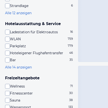
Strandlage
6
Alle 12 anzeigen
Hotelausstattung & Service
Ladestation für Elektroautos
16
WLAN
759
Parkplatz
779
Hoteleigener Flughafentransfer
46
Bar
35
Alle 14 anzeigen
Freizeitangebote
Wellness
71
Fitnesscenter
30
Sauna
38
Wassersport
133