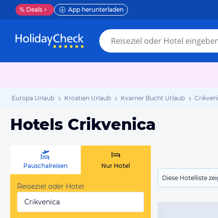
%
Deals
App herunterladen
Europa Urlaub
Kroatien Urlaub
Kvarner Bucht Urlaub
Crikven
Hotels Crikvenica
Pauschalreisen
Nur Hotel
Diese Hotelliste z
Reiseziel oder Hotel
Crikvenica