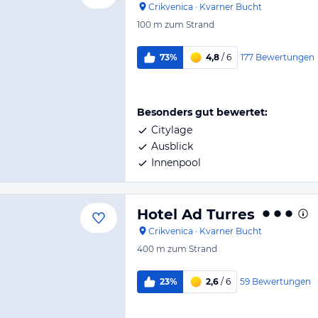
Crikvenica
·
Kvarner Bucht
100 m
zum Strand
177
Bewertungen
73%
4,8
/ 6
Besonders gut bewertet:
Citylage
Ausblick
Innenpool
Hotel Ad Turres
Crikvenica
·
Kvarner Bucht
400 m
zum Strand
59
Bewertungen
23%
2,6
/ 6