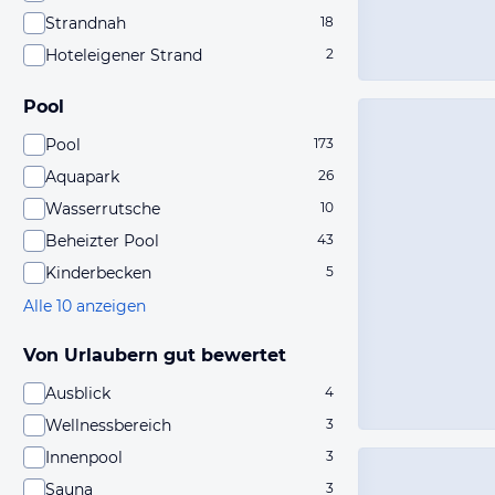
Strandnah
18
Hoteleigener Strand
2
Pool
Pool
173
Aquapark
26
Wasserrutsche
10
Beheizter Pool
43
Kinderbecken
5
Alle 10 anzeigen
Von Urlaubern gut bewertet
Ausblick
4
Wellnessbereich
3
Innenpool
3
Sauna
3