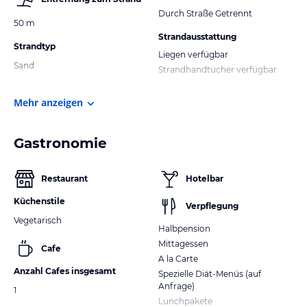
Durch Straße Getrennt
50 m
Strandausstattung
Strandtyp
Liegen verfügbar
Sand
Strandhandtücher verfügbar
Mehr anzeigen
Gastronomie
Restaurant
Hotelbar
Küchenstile
Verpflegung
Vegetarisch
Halbpension
Mittagessen
Cafe
A la Carte
Anzahl Cafes insgesamt
Spezielle Diät-Menüs (auf
Anfrage)
1
Lunchpakete