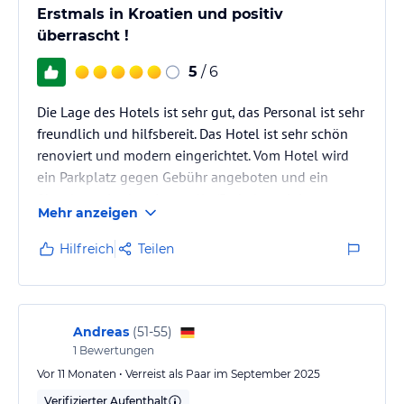
Erstmals in Kroatien und positiv
überrascht !
5
/ 6
Die Lage des Hotels ist sehr gut, das Personal ist sehr
freundlich und hilfsbereit. Das Hotel ist sehr schön
renoviert und modern eingerichtet. Vom Hotel wird
ein Parkplatz gegen Gebühr angeboten und ein
Shuttleservice bereitgestellt. (Parkplatz einige
Mehr anzeigen
Kilometer entfernt.) Beim Frühstücksbuffet sehe ich
noch Luft nach oben.
Hilfreich
Teilen
Andreas
(
51-55
)
1
Bewertungen
Vor 11 Monaten • Verreist als Paar im September 2025
Verifizierter Aufenthalt