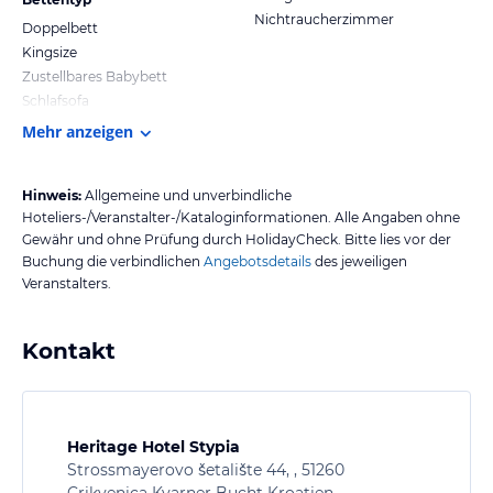
Nichtraucherzimmer
Doppelbett
Kingsize
Zustellbares Babybett
Schlafsofa
Mehr anzeigen
Hinweis:
Allgemeine und unverbindliche
Hoteliers-/Veranstalter-/Kataloginformationen. Alle Angaben ohne
Gewähr und ohne Prüfung durch HolidayCheck. Bitte lies vor der
Buchung die verbindlichen
Angebotsdetails
des jeweiligen
Veranstalters.
Kontakt
Heritage Hotel Stypia
Strossmayerovo šetalište 44, , 51260
Crikvenica Kvarner Bucht Kroatien