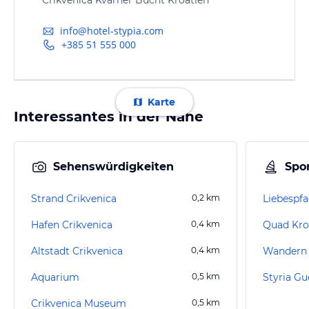
info@hotel-stypia.com
+385 51 555 000
Karte
Interessantes in der Nähe
Sehenswürdigkeiten
Spor
Strand Crikvenica
0,2
km
Liebespf
Hafen Crikvenica
0,4
km
Quad Kro
Altstadt Crikvenica
0,4
km
Wandern 
Aquarium
0,5
km
Styria Gu
Crikvenica Museum
0,5
km