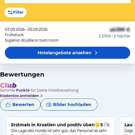
Filter
ab
399 €
03.09.2026 - 05.09.2026
Frühstück
2 ERW • 2 Nächte
Superior double or twin room
Hotelangebote
ansehen
Bewertungen
Sammle
Punkte
für Deine Hotelbewertung.
Kostenlos anmelden
Bewerten
Bilder hochladen
Erstmals in Kroatien und positiv überrascht !
5
/ 6
Laut
Die Lage des Hotels ist sehr gut, das Personal ist sehr
Gegen