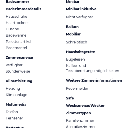
Badezimmer
Minibar
Badezimmerdetails
Minibar inklusive
Hausschuhe
Nicht verfügbar
Haartrockner
Balkon
Dusche
Mobiliar
Badewanne
Toilettenartikel
Schreibtisch
Bademantel
Haushaltsgeräte
Zimmerservice
Bügeleisen
Verfügbar
Kaffee- und
Teezubereitungsmöglichkeiten
Stundenweise
Weitere Zimmerinformationen
Klimatisierung
Heizung
Feuermelder
Klimaanlage
Safe
Multimedia
Weckservice/Wecker
Telefon
Zimmertypen
Fernseher
Familienzimmer
Allergikerzimmer
Bettentyp