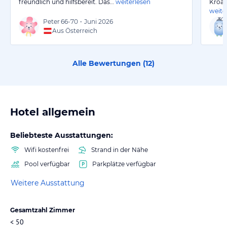
freundlich und hilfsbereit. Das…
weiterlesen
Kroat
weite
Peter
66-70
•
Juni 2026
Aus Österreich
Alle Bewertungen (
12
)
Hotel allgemein
Beliebteste Ausstattungen:
Wifi kostenfrei
Strand in der Nähe
Pool verfügbar
Parkplätze verfügbar
Weitere Ausstattung
Gesamtzahl Zimmer
< 50