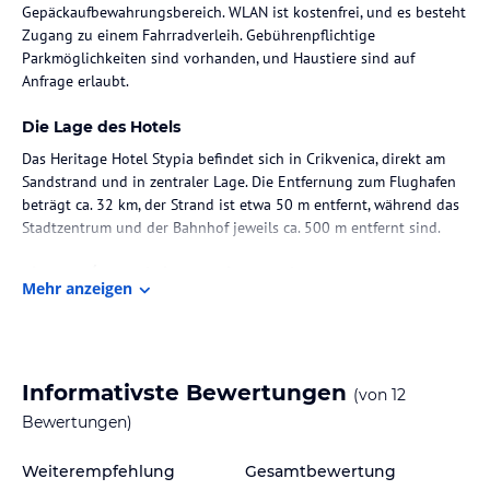
Gepäckaufbewahrungsbereich. WLAN ist kostenfrei, und es besteht
Zugang zu einem Fahrradverleih. Gebührenpflichtige
Parkmöglichkeiten sind vorhanden, und Haustiere sind auf
Anfrage erlaubt.
Die Lage des Hotels
Das Heritage Hotel Stypia befindet sich in Crikvenica, direkt am
Sandstrand und in zentraler Lage. Die Entfernung zum Flughafen
beträgt ca. 32 km, der Strand ist etwa 50 m entfernt, während das
Stadtzentrum und der Bahnhof jeweils ca. 500 m entfernt sind.
Zimmer / Unterbringung im Hotel
Mehr anzeigen
Die Zimmer sind mit Klimaanlage und Heizung ausgestattet und
bieten Meerblick von Balkon oder Terrasse. Sie verfügen über ein
Kingsizebett, ein Sofabett, einen Schreibtisch, einen Safe, eine
Minibar sowie Telefon und TV. Jedes Zimmer hat ein eigenes Bad
Informativste Bewertungen
(von
12
mit Dusche und Badewanne, Haartrockner, Bademäntel und
Kosmetikartikel. Nichtraucherzimmer sind vorhanden.
Bewertungen)
Gastronomie im Hotel
Weiterempfehlung
Gesamtbewertung