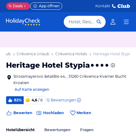
%
Deals
App öffnen
Kontakt
Hotel, Reiseziel
Urlaub
Crikvenica Urlaub
Crikvenica Hotels
Heritage Hotel Stypia
Heritage Hotel Stypia
Strossmayerovo šetalište 44, , 51260 Crikvenica Kvarner Bucht
Kroatien
Auf Karte anzeigen
12
Bewertungen
82%
4,6
/ 6
Bewerten
Hochladen
Merken
Hotelübersicht
Bewertungen
Fragen