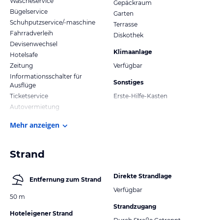
Wäscheservice
Gepäckraum
Bügelservice
Garten
Schuhputzservice/-maschine
Terrasse
Fahrradverleih
Diskothek
Devisenwechsel
Klimaanlage
Hotelsafe
Zeitung
Verfügbar
Informationsschalter für
Sonstiges
Ausflüge
Ticketservice
Erste-Hilfe-Kasten
Autovermietung
Mehr anzeigen
Strand
Direkte Strandlage
Entfernung zum Strand
Verfügbar
50 m
Strandzugang
Hoteleigener Strand