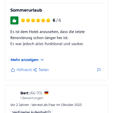
Sommerurlaub
6
/ 6
Es ist dem Hotel anzusehen, dass die letzte
Renovierung schon länger her ist.
Es war jedoch alles funktional und sauber.
Die Größe des Hotels ist sehr angenehm, die Nähe
Mehr anzeigen
zum Strand ist ebenfalls toll.
Hilfreich
Teilen
Das Essen war lecker.
Leider war nicht ersichtlich, welche Allergene in
welchem Essen stecken.
Trotz Unverträglichkeiten meinerseits konnteich
Bert
(
66-70
)
immer etwas für mich finden, meist ohne Nachfrage.
1
Bewertungen
Vor 2 Jahren • Verreist als Paar im Oktober 2023
Die Preise sind angemessen.
Verifizierter Aufenthalt