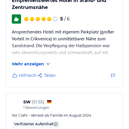
Empfehlenswertes Hotel in Srand- und
Hinweis:
Verfasst von HolidayCheck mit Hilfe von KI. Alle
Zentrumsnähe
Angaben ohne Gewähr. Bitte lies vor der Buchung die
verbindlichen
Angebotsdetails
des jeweiligen Veranstalters.
5
/ 6
Ansprechendes Hotel mit eigenem Parkplatz (großer
Vorteil in Crikvenica) in unmittelbarer Nähe zum
Sandstrand. Die Verpflegung der Halbpension war
sehr abwechlungsreich und schmackhaft, auf mit
landestypischen Gerichten; lediglich der Kaffee zum
Mehr anzeigen
Frühstück war in unseren Augen schrecklich. Das Bett
war bequem, das Bad etwas altertümlich (aber ohne
Hilfreich
Teilen
jegliche Undichtigkeiten) und (wie meist) das Haus
etwas hellhörig (wir waren ein einem der
Appartementzimmer).
SW
(
51-55
)
1
Bewertungen
Vor 1 Jahr • Verreist als Familie im August 2024
Verifizierter Aufenthalt