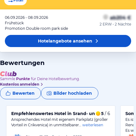
Filter
ab
204 €
06.09.2026 - 08.09.2026
Frühstück
2 ERW • 2 Nächte
Promotion Double room park side
Hotelangebote
ansehen
Bewertungen
Sammle
Punkte
für Deine Hotelbewertung.
Kostenlos anmelden
Bewerten
Bilder hochladen
Empfehlenswertes Hotel in Srand- und Zentrumsnähe
5
/ 6
Som
Ansprechendes Hotel mit eigenem Parkplatz (großer
Es is
Vorteil in Crikvenica) in unmittelbarer…
weiterlesen
Renov
Es wa