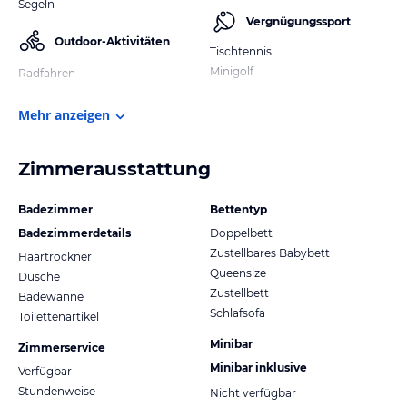
Segeln
Vergnügungssport
Outdoor-Aktivitäten
Tischtennis
Minigolf
Radfahren
Mehr anzeigen
Zimmerausstattung
Badezimmer
Bettentyp
Badezimmerdetails
Doppelbett
Zustellbares Babybett
Haartrockner
Queensize
Dusche
Zustellbett
Badewanne
Schlafsofa
Toilettenartikel
Minibar
Zimmerservice
Minibar inklusive
Verfügbar
Stundenweise
Nicht verfügbar