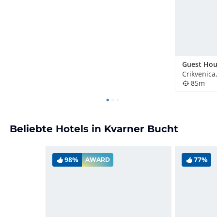
Crikvenica
85m
Beliebte Hotels in Kvarner Bucht
98%
77%
AWARD