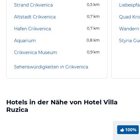
Strand Crikvenica
0,5
km
Liebespf
Altstadt Crikvenica
0,7
km
Quad Kro
Hafen Crikvenica
0,7
km
Wandern 
Aquarium
0,8
km
Styria Gu
Crikvenica Museum
0,9
km
Sehenswürdigkeiten in Crikvenica
Hotels in der Nähe von Hotel Villa
Ruzica
100%