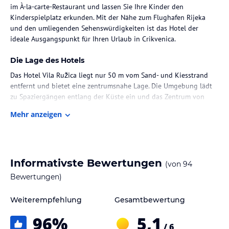
im À-la-carte-Restaurant und lassen Sie Ihre Kinder den
Kinderspielplatz erkunden. Mit der Nähe zum Flughafen Rijeka
und den umliegenden Sehenswürdigkeiten ist das Hotel der
ideale Ausgangspunkt für Ihren Urlaub in Crikvenica.
Die Lage des Hotels
Das Hotel Vila Ružica liegt nur 50 m vom Sand- und Kiesstrand
entfernt und bietet eine zentrumsnahe Lage. Die Umgebung lädt
zu Spaziergängen entlang der Küste ein und das Zentrum von
Crikvenica mit seinen Geschäften, Restaurants und
Mehr anzeigen
Unterhaltungsmöglichkeiten ist bequem zu Fuß erreichbar. Der
Flughafen Rijeka ist etwa 18 km entfernt und die Stadt Rijeka mit
ihren Sehenswürdigkeiten liegt in einer Entfernung von 35 km.
Zimmer / Unterbringung im Hotel
Informativste Bewertungen
(von
94
Die Zimmer im Hotel Vila Ružica sind komfortabel und modern
Bewertungen)
eingerichtet. In warmen Farben gehalten, bieten sie einen
Rückzugsort nach einem erlebnisreichen Tag. Zur Ausstattung
Weiterempfehlung
Gesamtbewertung
gehören Teppichböden, eine Minibar, ein eigenes Bad mit
96
%
5,1
Haartrockner, Sat-TV und WLAN-Zugang. Ein Safe und eine
/ 6