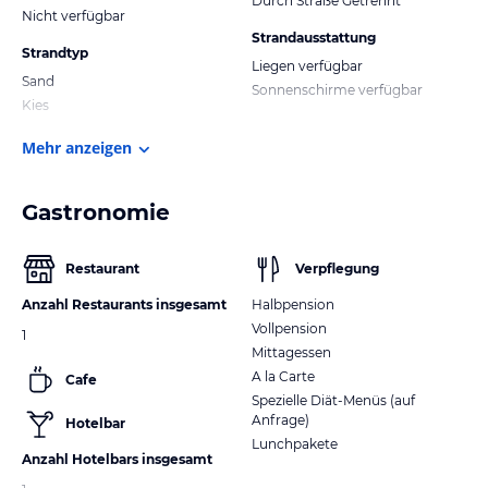
Durch Straße Getrennt
Nicht verfügbar
Strandausstattung
Strandtyp
Liegen verfügbar
Sand
Sonnenschirme verfügbar
Kies
Mehr anzeigen
Gastronomie
Restaurant
Verpflegung
Anzahl Restaurants insgesamt
Halbpension
Vollpension
1
Mittagessen
A la Carte
Cafe
Spezielle Diät-Menüs (auf
Anfrage)
Hotelbar
Lunchpakete
Anzahl Hotelbars insgesamt