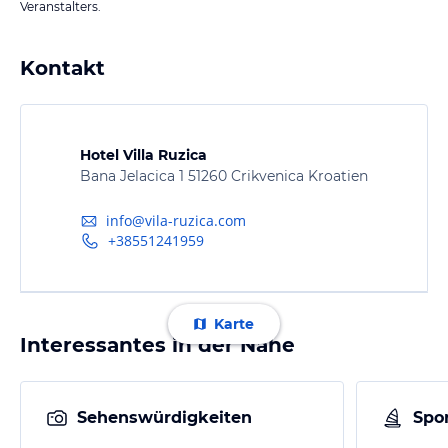
Veranstalters.
Kontakt
Hotel Villa Ruzica
Bana Jelacica 1 51260 Crikvenica Kroatien
info@vila-ruzica.com
+38551241959
Karte
Interessantes in der Nähe
Sehenswürdigkeiten
Spor