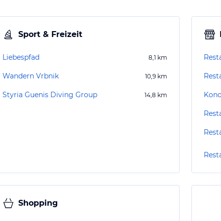
Sport & Freizeit
Liebespfad
Rest
8,1
km
Wandern Vrbnik
Rest
10,9
km
Styria Guenis Diving Group
Kono
14,8
km
Rest
Rest
Rest
Shopping