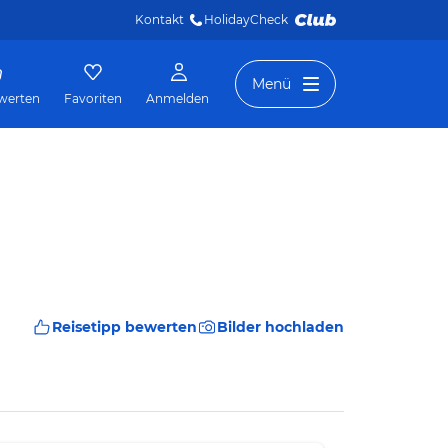
Kontakt
HolidayCheck 
Menü
werten
Favoriten
Anmelden
Reisetipp bewerten
Bilder hochladen