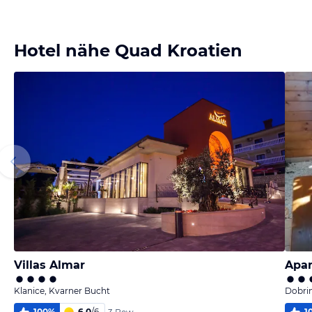
Bild
Bild
Bild
Bild
melden
melden
melden
melden
vom Hotelier
vom Hotelier
vom Hotelier
vom Hotelier
Hotel nähe Quad Kroatien
Villas Almar
Apar
Klanice, Kvarner Bucht
Dobrin
100
%
6,0
/
6
1