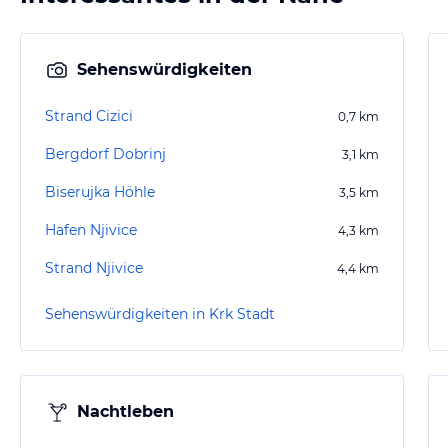
Sehenswürdigkeiten
Strand Cizici
0,7
km
Bergdorf Dobrinj
3,1
km
Biserujka Höhle
3,5
km
Hafen Njivice
4,3
km
Strand Njivice
4,4
km
Sehenswürdigkeiten in Krk Stadt
Nachtleben