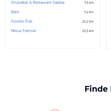
Strandbar & Restaurant Sabbia
7,3
km
Bars
7,4
km
Fiorello Pub
22,2
km
Nexuz Festival
25,3
km
Finde