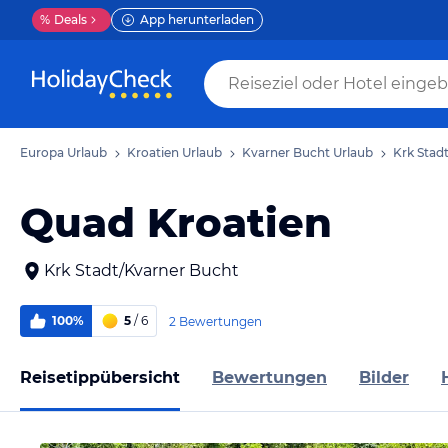
%
Deals
App herunterladen
Europa Urlaub
Kroatien Urlaub
Kvarner Bucht Urlaub
Krk Stad
Quad Kroatien
Krk Stadt/Kvarner Bucht
100%
5
/ 6
2 Bewertungen
Reisetippübersicht
Bewertungen
Bilder