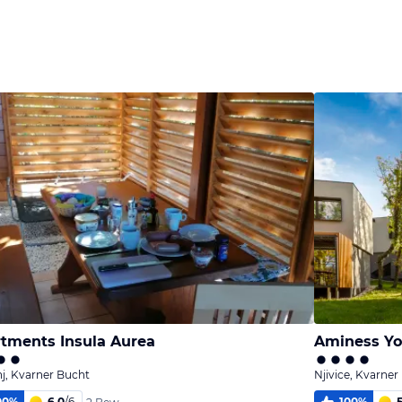
Bild
Bild
Bild
melden
melden
melden
vom Hotelier
vom Hotelier
vom Hotelier
tments Insula Aurea
Aminess Yo
j, Kvarner Bucht
Njivice, Kvarner
00
%
6,0
/
6
100
%
5