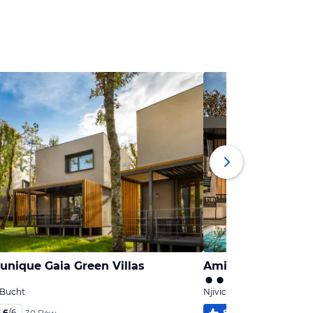
unique Gaia Green Villas
 Bucht
Njivice, Kvarner Bucht
,6
/
6
88
%
5,5
/
6