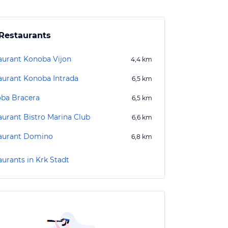
Restaurants
aurant Konoba Vijon
4,4
km
aurant Konoba Intrada
6,5
km
ba Bracera
6,5
km
aurant Bistro Marina Club
6,6
km
aurant Domino
6,8
km
aurants in Krk Stadt