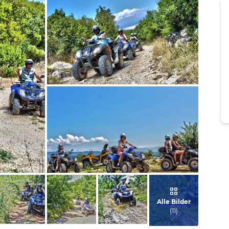
Bild melden
vom Hotelier
Bild melden
vom Hotelier
Alle Bilder
(
11
)