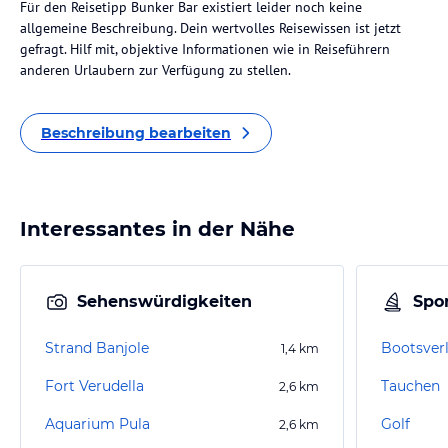
Für den Reisetipp Bunker Bar existiert leider noch keine
allgemeine Beschreibung. Dein wertvolles Reisewissen ist jetzt
gefragt. Hilf mit, objektive Informationen wie in Reiseführern
anderen Urlaubern zur Verfügung zu stellen.
Beschreibung bearbeiten
Interessantes in der Nähe
Sehenswürdigkeiten
Spor
Strand Banjole
Bootsverl
1,4
km
Fort Verudella
Tauchen
2,6
km
Aquarium Pula
Golf
2,6
km