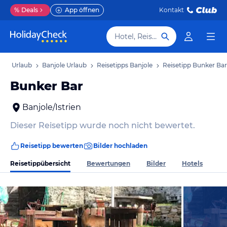
%
Deals
App öffnen
Kontakt
Hotel, Reiseziel
rien Urlaub
Banjole Urlaub
Reisetipps Banjole
Reisetipp Bunker Bar
Bunker Bar
Banjole/Istrien
Dieser Reisetipp wurde noch nicht bewertet.
Reisetipp bewerten
Bilder hochladen
Reisetippübersicht
Bewertungen
Bilder
Hotels