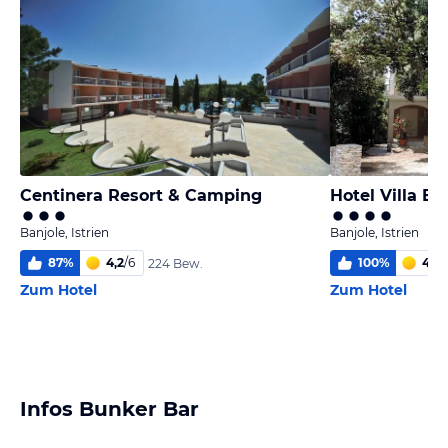
Centinera Resort & Camping
Hotel Villa El
Banjole, Istrien
Banjole, Istrien
87
%
4,2
/
6
100
%
4,4
/
224 Bew.
Zum Hotel
Zum Hotel
Infos Bunker Bar