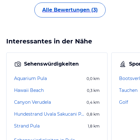
Alle Bewertungen (3)
Interessantes in der Nähe
Sehenswürdigkeiten
Spor
Aquarium Pula
Bootsverl
0,0
km
Hawaii Beach
Tauchen
0,3
km
Canyon Verudela
Golf
0,4
km
Hundestrand Uvala Sakucani Pula
0,8
km
Strand Pula
1,8
km