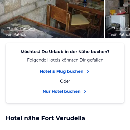
Bild melden
Bild m
von Patrick
von Patric
Möchtest Du Urlaub in der Nähe buchen?
Folgende Hotels könnten Dir gefallen
Hotel & Flug buchen
Oder
Nur Hotel buchen
Hotel nähe Fort Verudella