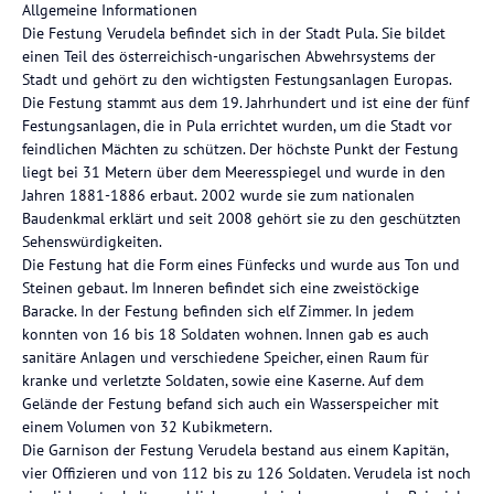
Allgemeine Informationen
Die Festung Verudela befindet sich in der Stadt Pula. Sie bildet
einen Teil des österreichisch-ungarischen Abwehrsystems der
Stadt und gehört zu den wichtigsten Festungsanlagen Europas.
Die Festung stammt aus dem 19. Jahrhundert und ist eine der fünf
Festungsanlagen, die in Pula errichtet wurden, um die Stadt vor
feindlichen Mächten zu schützen. Der höchste Punkt der Festung
liegt bei 31 Metern über dem Meeresspiegel und wurde in den
Jahren 1881-1886 erbaut. 2002 wurde sie zum nationalen
Baudenkmal erklärt und seit 2008 gehört sie zu den geschützten
Sehenswürdigkeiten.
Die Festung hat die Form eines Fünfecks und wurde aus Ton und
Steinen gebaut. Im Inneren befindet sich eine zweistöckige
Baracke. In der Festung befinden sich elf Zimmer. In jedem
konnten von 16 bis 18 Soldaten wohnen. Innen gab es auch
sanitäre Anlagen und verschiedene Speicher, einen Raum für
kranke und verletzte Soldaten, sowie eine Kaserne. Auf dem
Gelände der Festung befand sich auch ein Wasserspeicher mit
einem Volumen von 32 Kubikmetern.
Die Garnison der Festung Verudela bestand aus einem Kapitän,
vier Offizieren und von 112 bis zu 126 Soldaten. Verudela ist noch