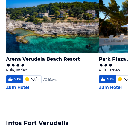
Arena Verudela Beach Resort
Park Plaza Ar
Pula, Istrien
Pula, Istrien
91
%
5,1
/
6
91
%
5,2
/
6
70 Bew.
Zum Hotel
Zum Hotel
Infos Fort Verudella