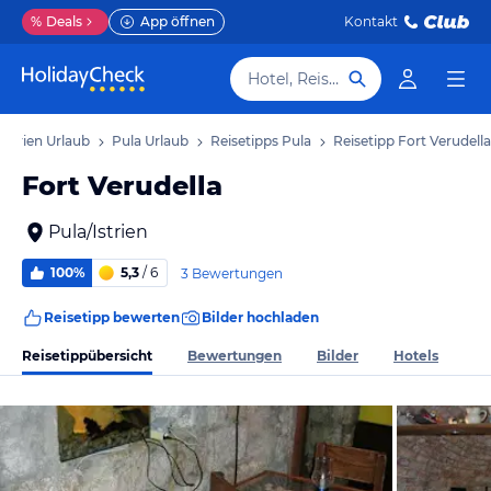
%
Deals
App öffnen
Kontakt
Hotel, Reiseziel
Istrien Urlaub
Pula Urlaub
Reisetipps Pula
Reisetipp Fort Verudella
Fort Verudella
Pula/Istrien
100%
5,3
/ 6
3 Bewertungen
Reisetipp bewerten
Bilder hochladen
Reisetippübersicht
Bewertungen
Bilder
Hotels