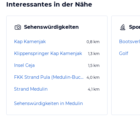
Interessantes in der Nähe
Sehenswürdigkeiten
Spor
Kap Kamenjak
Bootsverl
0,8
km
Klippenspringer Kap Kamenjak
Golf
1,3
km
Insel Ceja
1,5
km
FKK Strand Pula (Medulin-Bucht)
4,0
km
Strand Medulin
4,1
km
Sehenswürdigkeiten in Medulin