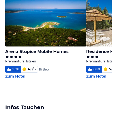
Arena Stupice Mobile Homes
Residence Ka
Premantura, Istrien
Premantura, Istrien
95
%
4,8
/
6
89
%
5,4
/
6
16 Bew.
Zum Hotel
Zum Hotel
Infos Tauchen