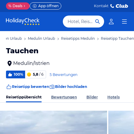
%
Deals
App öffnen
Kontakt
Hotel, Reiseziel
strien Urlaub
Medulin Urlaub
Reisetipps Medulin
Reisetipp Tauchen
Tauchen
Medulin/Istrien
100%
5,8
/ 6
5 Bewertungen
Reisetipp bewerten
Bilder hochladen
Reisetippübersicht
Bewertungen
Bilder
Hotels