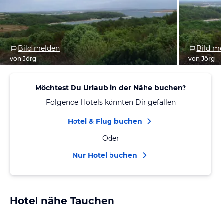
Bild melden
Bild m
von Jörg
von Jörg
Möchtest Du Urlaub in der Nähe buchen?
Folgende Hotels könnten Dir gefallen
Hotel & Flug buchen
Oder
Nur Hotel buchen
Hotel nähe Tauchen