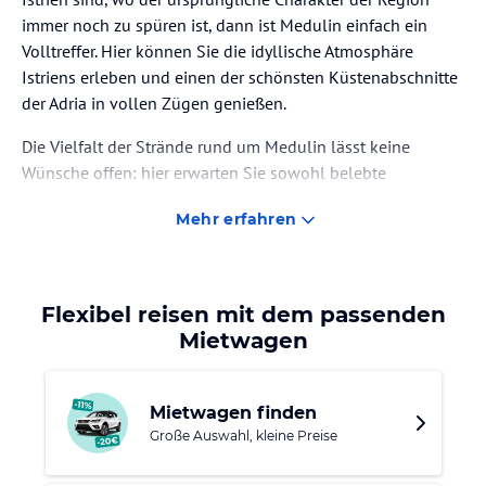
immer noch zu spüren ist, dann ist Medulin einfach ein
Volltreffer. Hier können Sie die idyllische Atmosphäre
Istriens erleben und einen der schönsten Küstenabschnitte
der Adria in vollen Zügen genießen.
Die Vielfalt der Strände rund um Medulin lässt keine
Wünsche offen: hier erwarten Sie sowohl belebte
Strandabschnitte mit einer guten Urlaubsinfrastruktur, als
Mehr erfahren
auch stille, versteckte Badebuchten. Für Abwechslung
sorgen lohnende Ausflugsziele: Pula ist nur einen
Katzensprung entfernt und die vorgelagerte Halbinsel
Kašteja zählt zu den eindrucksvollsten Ecken Istriens. Das
Flexibel reisen mit dem passenden
unter Naturschutz stehende Kap Kamenjak, das die
Mietwagen
südlichste Spitze Istriens bildet, ist ein echter Geheimtipp
und wird nicht nur Naturliebhaber verzaubern, die hier
seltene Orchideenarten bewundern können: dort kann man
Mietwagen finden
auch tauchen und schnorcheln.
Große Auswahl, kleine Preise
Medulin ist ein perfektes Urlaubsziel für Sie, wenn Sie im