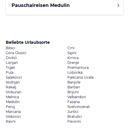
Pauschalreisen Medulin
Beliebte Urlaubsorte
Bibici
Crni
Gora Glusici
Sajini
Divšići
Krnica
Liznjan
Drenje
Trget
Premantura
Pula
Loborika
Salakovci
Pjescana Uvala
Vodnjan
Banjole
Rakalj
Barban
Vinkuran
Brijuni
Melnica
Valbandon
Medulin
Fazana
Peroj
Svetvincenat
Marcana
Juršici
Viskovici
Bratulici
Ravni
Pavicini