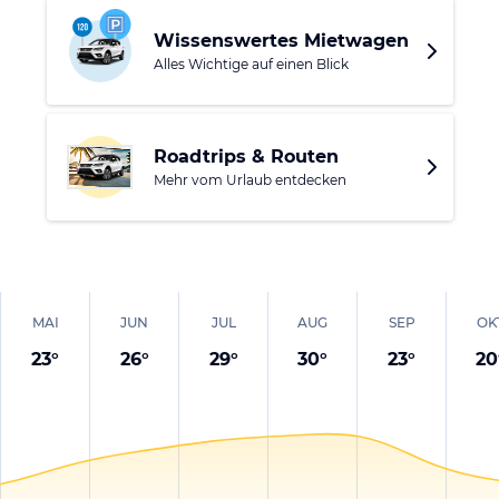
Urlaub unberührte Natur genießen und immerhin nah am
Wissenswertes Mietwagen
Geschehen bleiben möchten.
Alles Wichtige auf einen Blick
Roadtrips & Routen
Mehr vom Urlaub entdecken
MAI
JUN
JUL
AUG
SEP
OK
23
°
26
°
29
°
30
°
23
°
20