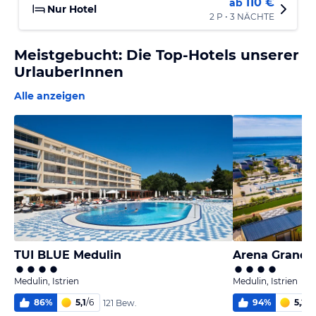
110 €
ab
Nur Hotel
2 P • 3 NÄCHTE
Meistgebucht: Die Top-Hotels unserer
UrlauberInnen
Alle anzeigen
TUI BLUE Medulin
Arena Grand 
Medulin, Istrien
Medulin, Istrien
86
%
5,1
/
6
94
%
5,2
/
6
121 Bew.