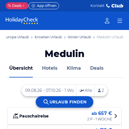
%
Deals
App öffnen
Kontakt
Europa Urlaub
Kroatien Urlaub
Istrien Urlaub
Medulin Urlaub
Medulin
Übersicht
Hotels
Klima
Deals
657 €
ab
Pauschalreise
2 P • 1 WOCHE