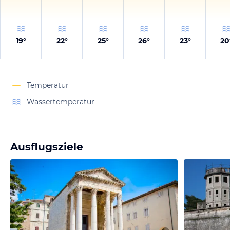
19
°
22
°
25
°
26
°
23
°
20
Temperatur
Wassertemperatur
Ausflugsziele