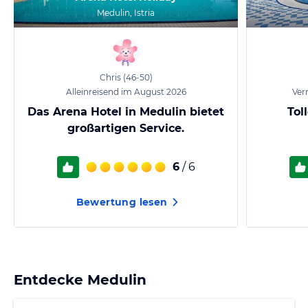
Medulin, Istria
Chris
(46-50)
Alleinreisend im August 2026
Ver
Das Arena Hotel in Medulin bietet
Tol
großartigen Service.
6
/ 6
Bewertung lesen
Entdecke
Medulin