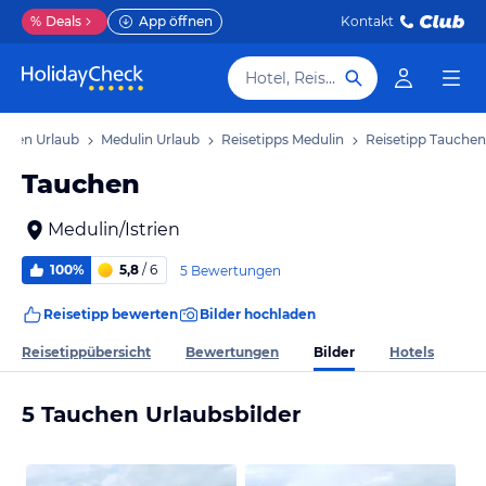
%
Deals
App öffnen
Kontakt
Hotel, Reiseziel
strien Urlaub
Medulin Urlaub
Reisetipps Medulin
Reisetipp Tauchen
Tauchen
Medulin/Istrien
100%
5,8
/ 6
5 Bewertungen
Reisetipp bewerten
Bilder hochladen
Bilder
Reisetippübersicht
Bewertungen
Hotels
5 Tauchen Urlaubsbilder