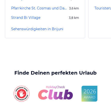
Pfarrkirche St. Cosmas und Damian
Touristen
3,6
km
Strand Bi Village
3,8
km
Sehenswürdigkeiten in Brijuni
Finde Deinen perfekten Urlaub