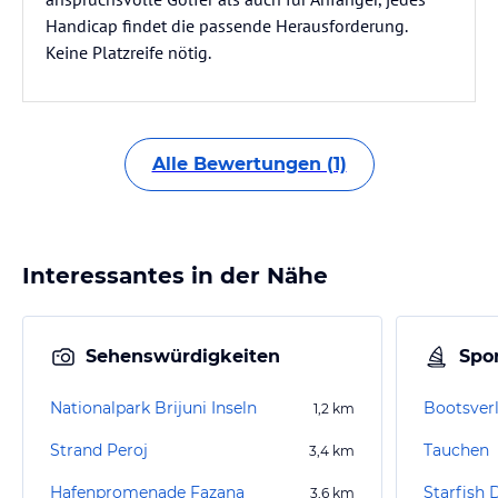
Handicap findet die passende Herausforderung.
Keine Platzreife nötig.
Alle Bewertungen (1)
Interessantes in der Nähe
Sehenswürdigkeiten
Spor
Nationalpark Brijuni Inseln
Bootsverl
1,2
km
Strand Peroj
Tauchen
3,4
km
Hafenpromenade Fazana
Starfish 
3,6
km