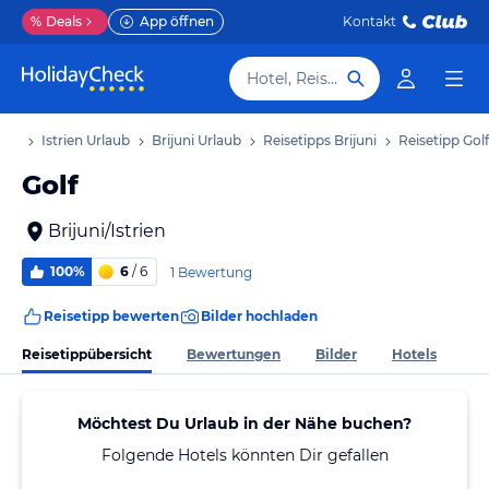
%
Deals
App öffnen
Kontakt
Hotel, Reiseziel
aub
Istrien Urlaub
Brijuni Urlaub
Reisetipps Brijuni
Reisetipp Golf
Golf
Brijuni/Istrien
100%
6
/ 6
1 Bewertung
Reisetipp bewerten
Bilder hochladen
Reisetippübersicht
Bewertungen
Bilder
Hotels
Möchtest Du Urlaub in der Nähe buchen?
Folgende Hotels könnten Dir gefallen