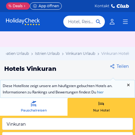
%
Deals
App öffnen
Kontakt
Hotel, Reiseziel
Kroatien Urlaub
Istrien Urlaub
Vinkuran Urlaub
Vinkuran Hotels
Teilen
Hotels Vinkuran
Diese Hotelliste zeigt unsere am häufigsten gebuchten Hotels an.
Informationen zu Rankings und Bewertungen findest Du
hier
Pauschalreisen
Nur Hotel
Vinkuran