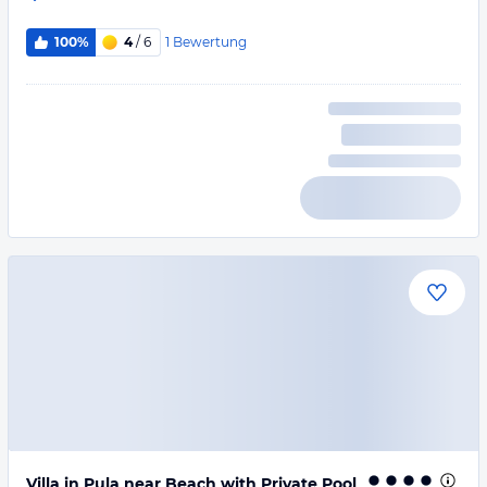
1
Bewertung
100%
4
/ 6
Villa in Pula near Beach with Private Pool