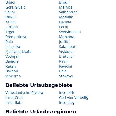
Bibici
Brijuni
Gora Glusici
Melnica
Sajini
Valbandon
Divšići
Medulin
Krnica
Fazana
Liznjan
Peroj
Trget
Svetvincenat
Premantura
Marcana
Pula
Juršici
Loborika
Salambati
Pjescana Uvala
Viskovici
Vodnjan
Bratulici
Banjole
Ravni
Rakalj
Pavicini
Barban
Bale
Vinkuran
Stokovci
Beliebte Urlaubsgebiete
Venezianische Riviera
Insel Krk
Insel Cres
Golf von Venedig
Insel Rab
Insel Pag
Beliebte Urlaubsregionen