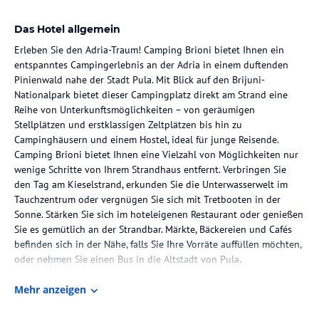
Das Hotel allgemein
Erleben Sie den Adria-Traum! Camping Brioni bietet Ihnen ein
entspanntes Campingerlebnis an der Adria in einem duftenden
Pinienwald nahe der Stadt Pula. Mit Blick auf den Brijuni-
Nationalpark bietet dieser Campingplatz direkt am Strand eine
Reihe von Unterkunftsmöglichkeiten – von geräumigen
Stellplätzen und erstklassigen Zeltplätzen bis hin zu
Campinghäusern und einem Hostel, ideal für junge Reisende.
Camping Brioni bietet Ihnen eine Vielzahl von Möglichkeiten nur
wenige Schritte von Ihrem Strandhaus entfernt. Verbringen Sie
den Tag am Kieselstrand, erkunden Sie die Unterwasserwelt im
Tauchzentrum oder vergnügen Sie sich mit Tretbooten in der
Sonne. Stärken Sie sich im hoteleigenen Restaurant oder genießen
Sie es gemütlich an der Strandbar. Märkte, Bäckereien und Cafés
befinden sich in der Nähe, falls Sie Ihre Vorräte auffüllen möchten,
oder nehmen Sie einen Bus in die Altstadt von Pula.
- Parzellen und Camping Homes im Schatten der Kiefern oder in
Mehr anzeigen
Meeresnähe
- Hostel mit Halb- und Vollpensionsverpflegung