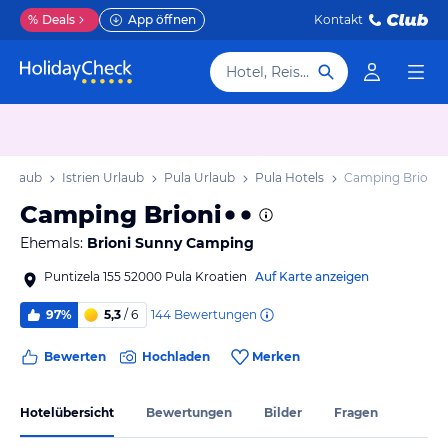
%
Deals
App öffnen
Kontakt
Hotel, Reiseziel
 Urlaub
Istrien Urlaub
Pula Urlaub
Pula Hotels
Camping Brioni
Camping Brioni
Ehemals:
Brioni Sunny Camping
Puntizela 155 52000 Pula Kroatien
Auf Karte anzeigen
144
Bewertungen
97%
5,3
/ 6
Bewerten
Hochladen
Merken
Hotelübersicht
Bewertungen
Bilder
Fragen