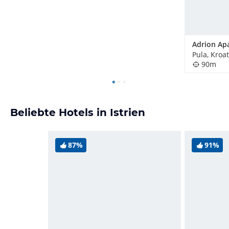
Adrion Ap
Pula, Kroa
90m
Beliebte Hotels in Istrien
87%
91%