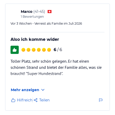
BISTRO I CAFE BAR R&R
- Bistro und Café Bar am Eingang zum Campingplatz
Marco
(
41-45
)
- Ideal für eine Tasse Kaffee und leichte Imbisse
1
Bewertungen
Vor 3 Wochen • Verreist als Familie im Juli 2026
Sport und Unterhaltung
SPORTANGEBOTE AUF DEM CAMPINGPLATZ
Lassen Sie sich während Ihres Aufenthaltes im Brioni Sunny
Also ich komme wider
Camping eine Partie Beachvolleyball nicht entgehen. Im Resort
finden Sie auch Fußball-, Basketball- und Volleyballplätze, ein
6
/ 6
Tauchzentrum sowie ein breit gefächertes Angebot an
Wassersportarten.
Toller Platz, sehr schön gelegen. Er hat einen
- Fußball-, Basketball- und Volleyballplatz
schönen Strand und bietet der Familie alles, was sie
- Tretboote
braucht! "Super Hundestrand".
- Beachvolleyball
- Bootsverleih
Tolle Angebote für Familien, sehr empfehlenswert!
- Wassersportarten
Mehr anzeigen
- Tauchzentrum
Hilfreich
Teilen
SPORTANGEBOTE IN DER NÄHE DES CAMPINGPLATZES
- Bootsanker - Hafen 50 m vom Eingang in den Campingplatz
(Privat)