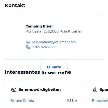
Kontakt
Camping Brioni
Puntizela 155 52000 Pula Kroatien
reservations@valamar.com
+385 52465000
Karte
Interessantes in der Nähe
Sehenswürdigkeiten
Spor
Strand Surida
0,9
km
Bootsverl