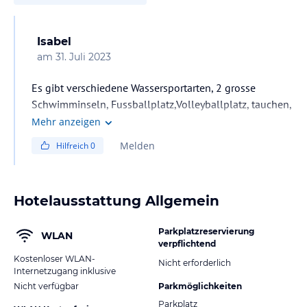
Isabel
am
31. Juli 2023
Es gibt verschiedene Wassersportarten, 2 grosse
Schwimminseln, Fussballplatz,Volleyballplatz, tauchen,
schnorcheln
Mehr anzeigen
Melden
Hilfreich
0
Hotelausstattung Allgemein
Parkplatzreservierung
WLAN
verpflichtend
Kostenloser WLAN-
Nicht erforderlich
Internetzugang inklusive
Nicht verfügbar
Parkmöglichkeiten
Parkplatz