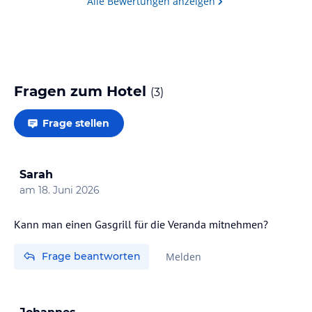
Alle Bewertungen anzeigen
ohne Gewähr und ohne Prüfung durch HolidayCheck. Bitte
lies vor der Buchung die verbindlichen
Angebotsdetails
des
jeweiligen Veranstalters.
Fragen zum Hotel
(
3
)
Frage stellen
Sarah
am
18. Juni 2026
Kann man einen Gasgrill für die Veranda mitnehmen?
Frage beantworten
Melden