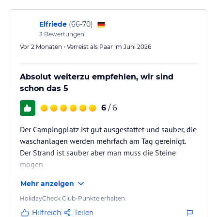
STRASSE
Brioni Camping 2*
Elfriede
(
66-70
)
Puntižela 155, 52107 Pula, Kroatien
3
Bewertungen
Vor 2 Monaten • Verreist als Paar im Juni 2026
GPS-Koordinaten
Breitengrad : 44° 53’ 52’’ N (44.8979009)
Längengrad: 13° 48’ 29’’ E (13.808173899999929)
Absolut weiterzu empfehlen, wir sind
schon das 5
Zimmer / Unterbringung im Hotel
BRIONI HOME FÜR 4+2 MEERSEITE
6
/ 6
BRIONI SUPERIOR HOME FÜR 4+2 MEERSEITE
BRIONI HOME FÜR 4+1
Der Campingplatz ist gut ausgestattet und sauber, die
BRIONI HOME FÜR 4
waschanlagen werden mehrfach am Tag gereinigt.
BRIONI HOME FÜR 4+2
Der Strand ist sauber aber man muss die Steine
BRIONI HOME FÜR 2+2 MIT BARRIEREFREIEM ZUGANG
mögen
PARZELLEN:
Mehr anzeigen
STANDARD
COMFORT
HolidayCheck Club-Punkte erhalten
COMFORT MARE
Hilfreich
Teilen