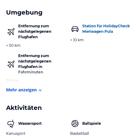
Umgebung
Entfernung zum
Station für HolidayCheck
nächstgelegenen
Mietwagen Pula
Flughafen
< 10 km
< 50 km
Entfernung zum
nächstgelegenen
Flughafen in
Fahrminuten
20 min
Mehr anzeigen
Aktivitäten
Wassersport
Ballspiele
Kanusport
Basketball