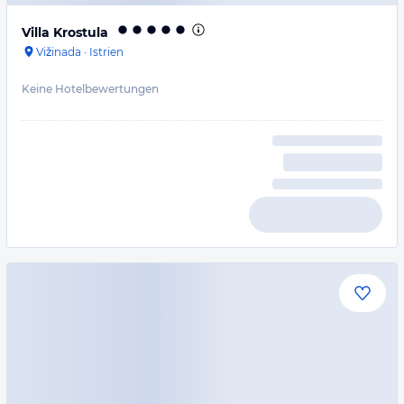
Villa Krostula
Vižinada
·
Istrien
Keine Hotelbewertungen