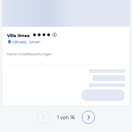
Villa Ilmea
Vižinada
·
Istrien
Keine Hotelbewertungen
1
von
16