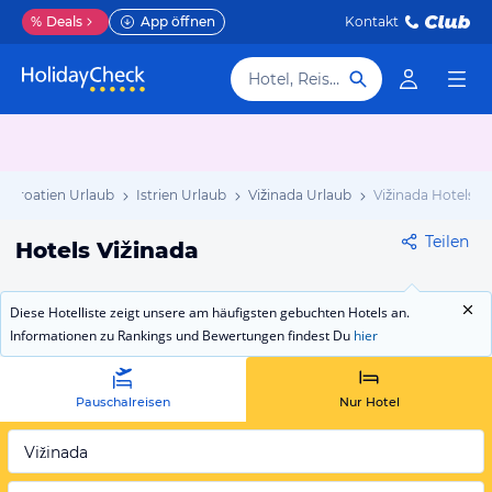
%
Deals
App öffnen
Kontakt
Hotel, Reiseziel
Kroatien Urlaub
Istrien Urlaub
Vižinada Urlaub
Vižinada Hotels
Teilen
Hotels Vižinada
Diese Hotelliste zeigt unsere am häufigsten gebuchten Hotels an.
Informationen zu Rankings und Bewertungen findest Du
hier
Pauschalreisen
Nur Hotel
Vižinada