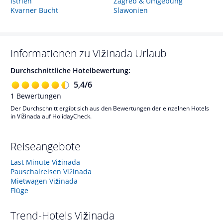
Istrien
Zagreb & Umgebung
Kvarner Bucht
Slawonien
Informationen zu
Vižinada
Urlaub
Durchschnittliche Hotelbewertung:
5,4
/
6
1
Bewertungen
Der Durchschnitt ergibt sich aus den Bewertungen der einzelnen Hotels
in Vižinada auf HolidayCheck.
Reiseangebote
Last Minute Vižinada
Pauschalreisen Vižinada
Mietwagen Vižinada
Flüge
Trend-Hotels
Vižinada