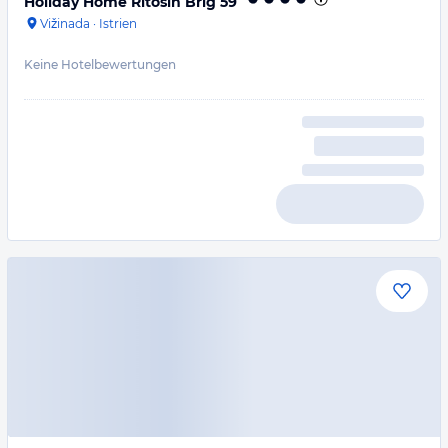
Holiday Home Ritosin Brig 59
Vižinada
·
Istrien
Keine Hotelbewertungen