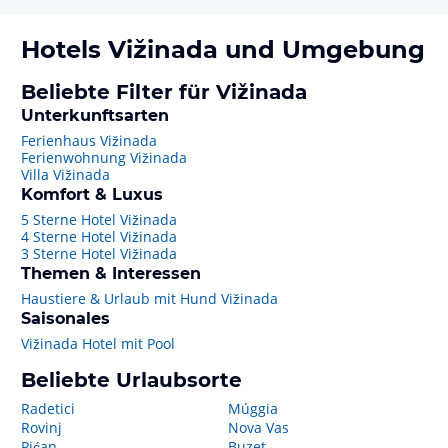
Hotels
Vižinada
und Umgebung
Beliebte Filter für Vižinada
Unterkunftsarten
Ferienhaus Vižinada
Ferienwohnung Vižinada
Villa Vižinada
Komfort & Luxus
5 Sterne Hotel Vižinada
4 Sterne Hotel Vižinada
3 Sterne Hotel Vižinada
Themen & Interessen
Haustiere & Urlaub mit Hund Vižinada
Saisonales
Vižinada Hotel mit Pool
Beliebte Urlaubsorte
Radetici
Múggia
Rovinj
Nova Vas
Pićan
Buzet