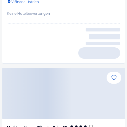
Vižinada
·
Istrien
Keine Hotelbewertungen