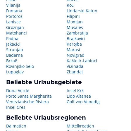
Vilanija
Roč
Funtana
Lindarski Katun
Portoroz
Filipini
Lanisce
Momjan
Groznjan
Musales
Matohanci
Zambratija
Padna
Brajkovici
Jakačići
Karojba
Strunjan
Marasi
Baderna
Novigrad
Brkač
Kaštelir-Labinci
Rovinjsko Selo
Vižinada
Lupoglav
Zbandaj
Beliebte Urlaubsgebiete
Duna Verde
Insel Krk
Porto Santa Margherita
Lido Altanea
Venezianische Riviera
Golf von Venedig
Insel Cres
Beliebte Urlaubsregionen
Dalmatien
Mittelkroatien