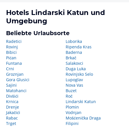
Hotels
Lindarski Katun
und
Umgebung
Beliebte Urlaubsorte
Radetici
Loborika
Rovinj
Ripenda Kras
Bibici
Baderna
Pićan
Brkač
Funtana
Salakovci
Crni
Duga Luka
Groznjan
Rovinjsko Selo
Gora Glusici
Lupoglav
Sajini
Nova Vas
Matohanci
Buzet
Divšići
Roč
Krnica
Lindarski Katun
Drenje
Plomin
Jakačići
Vodnjan
Rabac
Mošćenička Draga
Trget
Filipini