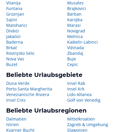
Vilanija
Musales
Funtana
Brajkovici
Groznjan
Barban
Sajini
Karojba
Matohanci
Marasi
Divšići
Novigrad
Jakačići
Melnica
Baderna
Kaštelir-Labinci
Brkač
Vižinada
Rovinjsko Selo
Zbandaj
Nova Vas
Buje
Buzet
Cepic
Beliebte Urlaubsgebiete
Duna Verde
Insel Rab
Porto Santa Margherita
Insel Krk
Venezianische Riviera
Lido Altanea
Insel Cres
Golf von Venedig
Beliebte Urlaubsregionen
Dalmatien
Mittelkroatien
Istrien
Zagreb & Umgebung
Kvarner Bucht
Slawonien