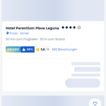
Hotel Parentium Plava Laguna
Porec
·
Istrien
50 min
zum Flughafen
·
50 m
zum Strand
656
Bewertungen
AWARD
96%
5,6
/ 6