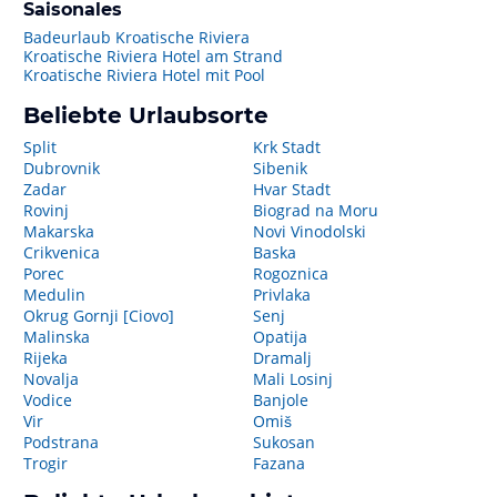
Saisonales
Badeurlaub Kroatische Riviera
Kroatische Riviera Hotel am Strand
Kroatische Riviera Hotel mit Pool
Beliebte Urlaubsorte
Split
Krk Stadt
Dubrovnik
Sibenik
Zadar
Hvar Stadt
Rovinj
Biograd na Moru
Makarska
Novi Vinodolski
Crikvenica
Baska
Porec
Rogoznica
Medulin
Privlaka
Okrug Gornji [Ciovo]
Senj
Malinska
Opatija
Rijeka
Dramalj
Novalja
Mali Losinj
Vodice
Banjole
Vir
Omiš
Podstrana
Sukosan
Trogir
Fazana