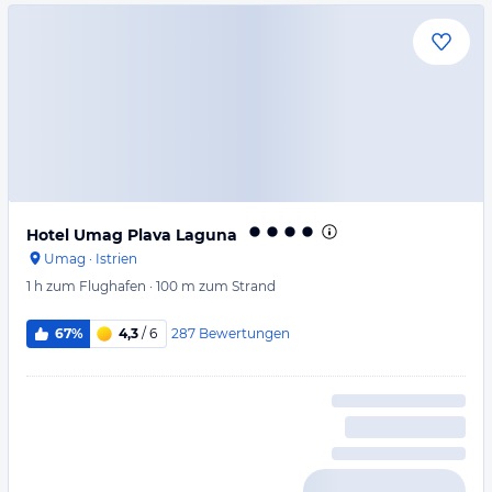
Hotel Umag Plava Laguna
Umag
·
Istrien
1 h
zum Flughafen
·
100 m
zum Strand
287
Bewertungen
67%
4,3
/ 6