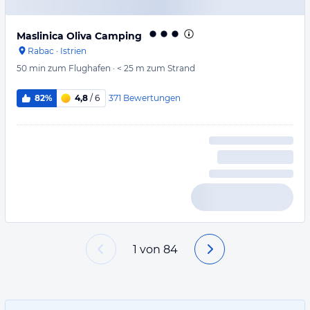
Maslinica Oliva Camping
Rabac
·
Istrien
50 min
zum Flughafen
·
< 25 m
zum Strand
371
Bewertungen
82%
4,8
/ 6
1
von
84