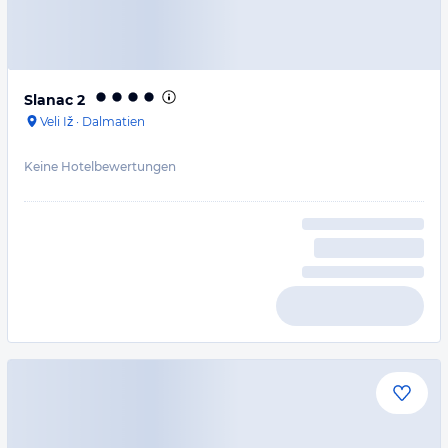
Slanac 2
Veli Iž
·
Dalmatien
Keine Hotelbewertungen