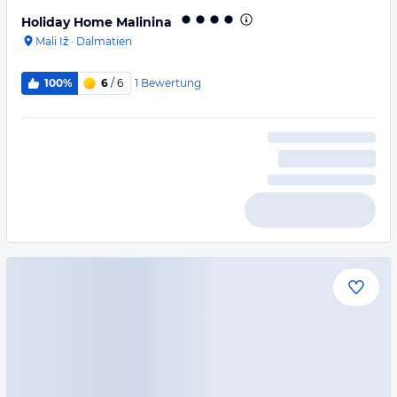
Holiday Home Malinina
Mali Iž
·
Dalmatien
1
Bewertung
100%
6
/ 6