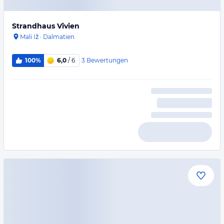
Strandhaus Vivien
Mali Iž
·
Dalmatien
3
Bewertungen
100%
6,0
/ 6