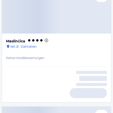
Maslinčica
Veli Iž
·
Dalmatien
Keine Hotelbewertungen