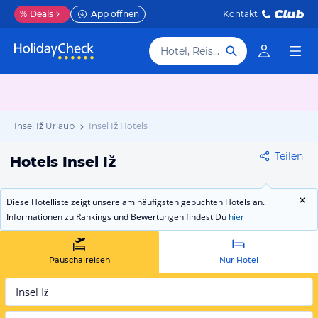
%
Deals
App öffnen
Kontakt
Hotel, Reiseziel
Insel Iž Urlaub
Insel Iž Hotels
Teilen
Hotels Insel Iž
Diese Hotelliste zeigt unsere am häufigsten gebuchten Hotels an.
Informationen zu Rankings und Bewertungen findest Du
hier
Pauschalreisen
Nur Hotel
Insel Iž