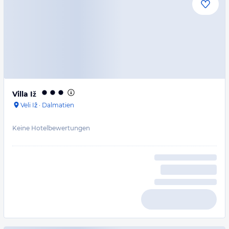
Villa Iž
Veli Iž
·
Dalmatien
Keine Hotelbewertungen