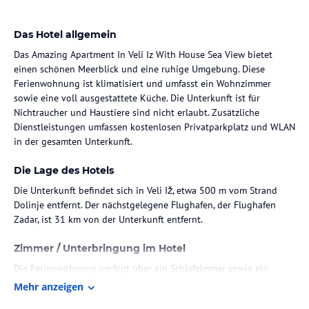
Das Hotel allgemein
Das Amazing Apartment In Veli Iz With House Sea View bietet
einen schönen Meerblick und eine ruhige Umgebung. Diese
Ferienwohnung ist klimatisiert und umfasst ein Wohnzimmer
sowie eine voll ausgestattete Küche. Die Unterkunft ist für
Nichtraucher und Haustiere sind nicht erlaubt. Zusätzliche
Dienstleistungen umfassen kostenlosen Privatparkplatz und WLAN
in der gesamten Unterkunft.
Die Lage des Hotels
Die Unterkunft befindet sich in Veli Iž, etwa 500 m vom Strand
Dolinje entfernt. Der nächstgelegene Flughafen, der Flughafen
Zadar, ist 31 km von der Unterkunft entfernt.
Zimmer / Unterbringung im Hotel
Die Ferienwohnung verfügt über ein Schlafzimmer sowie ein
Badezimmer mit Dusche und Haartrockner. Zu den
Mehr anzeigen
Annehmlichkeiten gehören eine voll ausgestattete Küche mit