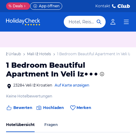
%
Deals
App öffnen
Kontakt
Hotel, Reiseziel
li Iž Urlaub
Mali Iž Hotels
1 Bedroom Beautiful Apartment In Veli Iz
1 Bedroom Beautiful
Apartment In Veli Iz
23284 Veli Iž Kroatien
Auf Karte anzeigen
Keine Hotelbewertungen
Bewerten
Hochladen
Merken
Hotelübersicht
Fragen