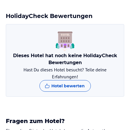
Kühlschrank und Kaffeemaschine, Heizung und Klimaanlage.
Gartenmöbel sind ebenfalls vorhanden.
HolidayCheck Bewertungen
Hinweis:
Verfasst von HolidayCheck mit Hilfe von KI. Alle
Angaben ohne Gewähr. Bitte lies vor der Buchung die
verbindlichen
Angebotsdetails
des jeweiligen Veranstalters.
Dieses Hotel hat noch keine HolidayCheck
Bewertungen
Hast Du dieses Hotel besucht? Teile deine
Erfahrungen!
Hotel bewerten
Fragen zum Hotel?