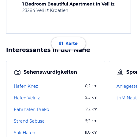
1 Bedroom Beautiful Apartment In Veli Iz
23284 Veli Iž Kroatien
Karte
Interessantes in der Nähe
Sehenswürdigkeiten
Spor
Hafen Knez
0,2
km
Anlegeste
Hafen Veli Iz
2,5
km
triM Naut
Fährhafen Preko
7,2
km
Strand Sabusa
9,2
km
Sali Hafen
11,0
km