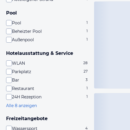
Pool
Pool
1
Beheizter Pool
1
Außenpool
1
Hotelausstattung & Service
WLAN
28
Parkplatz
27
Bar
3
Restaurant
1
24H Rezeption
1
Alle 8 anzeigen
Freizeitangebote
Wassersport
4