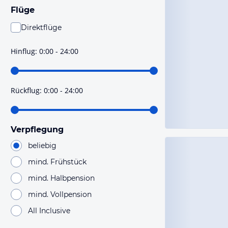
Flüge
Direktflüge
Du findest mit dieser Einstellung Flüge, die mit sehr
hoher Wahrscheinlichkeit Direktflüge sind. Bitte
Hinflug
:
0:00 - 24:00
prüfe vor der Buchung noch einmal die Flugdetails.
Rückflug
:
0:00 - 24:00
Verpflegung
beliebig
mind. Frühstück
mind. Halbpension
mind. Vollpension
All Inclusive