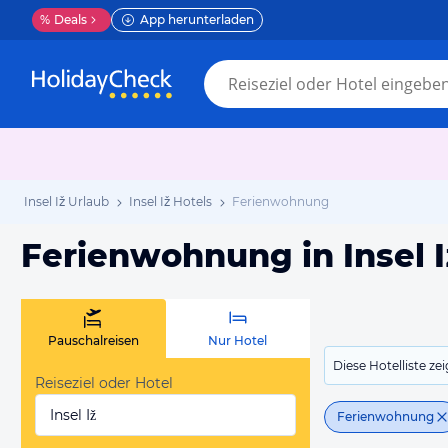
%
Deals
App herunterladen
Insel Iž Urlaub
Insel Iž Hotels
Ferienwohnung
Ferienwohnung in Insel I
Pauschalreisen
Nur Hotel
Diese Hotelliste z
Reiseziel oder Hotel
Insel Iž
Ferienwohnung