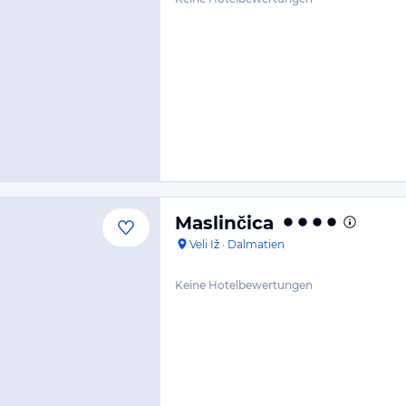
Maslinčica
Veli Iž
·
Dalmatien
Keine Hotelbewertungen