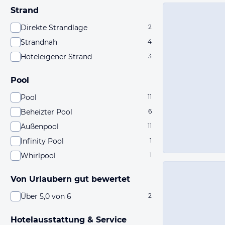
Strand
Direkte Strandlage
2
Strandnah
4
Hoteleigener Strand
3
Pool
Pool
11
Beheizter Pool
6
Außenpool
11
Infinity Pool
1
Whirlpool
1
Von Urlaubern gut bewertet
Über 5,0 von 6
2
Hotelausstattung & Service