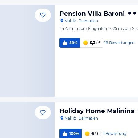
Pension Villa Baroni
Mali Iž
·
Dalmatien
1 h 45 min
zum Flughafen
·
< 25 m
zum Str
18
Bewertungen
89%
5,3
/ 6
Holiday Home Malinina
Mali Iž
·
Dalmatien
1
Bewertung
100%
6
/ 6