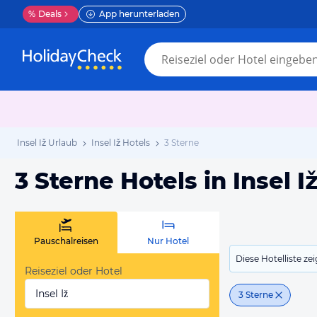
%
Deals
App herunterladen
Insel Iž Urlaub
Insel Iž Hotels
3 Sterne
3 Sterne Hotels in Insel I
Pauschalreisen
Nur Hotel
Diese Hotelliste z
Reiseziel oder Hotel
Insel Iž
3 Sterne