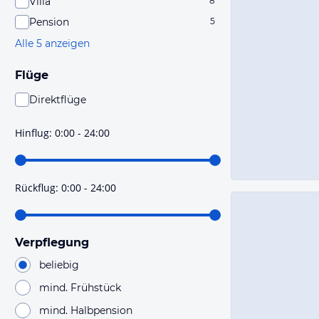
Villa
8
Pension
5
Alle 5 anzeigen
Flüge
Direktflüge
Du findest mit dieser Einstellung Flüge, die mit sehr
hoher Wahrscheinlichkeit Direktflüge sind. Bitte
Hinflug
:
0:00 - 24:00
prüfe vor der Buchung noch einmal die Flugdetails.
Rückflug
:
0:00 - 24:00
Verpflegung
beliebig
mind. Frühstück
mind. Halbpension