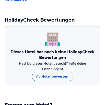
ausgestattete Küche mit Kühlschrank und Ofen, einen Flachbild-
TV, einen Sitzbereich und ein Badezimmer mit Dusche. Handtücher
und Bettwäsche werden bereitgestellt.
HolidayCheck Bewertungen
Sport und Unterhaltung
Die Unterkunft bietet verschiedene Freizeitmöglichkeiten wie
Wandern und Radfahren. Ein Tennisplatz befindet sich außerhalb
der Unterkunft und kann gegen zusätzliche Gebühren genutzt
werden. Auch Angeln ist in der Nähe möglich.
Dieses Hotel hat noch keine HolidayCheck
Hinweis:
Verfasst von HolidayCheck mit Hilfe von KI. Alle
Bewertungen
Angaben ohne Gewähr. Bitte lies vor der Buchung die
Hast Du dieses Hotel besucht? Teile deine
verbindlichen
Angebotsdetails
des jeweiligen Veranstalters.
Erfahrungen!
Hotel bewerten
Fragen zum Hotel?