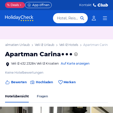
%
Deals
App öffnen
Kontakt
Hotel, Reiseziel
Dalmatien Urlaub
Veli Iž Urlaub
Veli Iž Hotels
Apartman Carina
Apartman Carina
Veli Iž 432 23284 Veli Iž Kroatien
Auf Karte anzeigen
Keine Hotelbewertungen
Bewerten
Hochladen
Merken
Hotelübersicht
Fragen