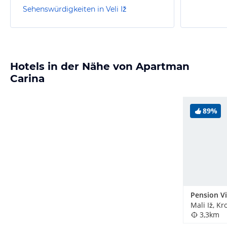
Sehenswürdigkeiten in Veli Iž
Hotels in der Nähe von Apartman
Carina
89%
Pension Vi
Mali Iž, Kr
3,3km