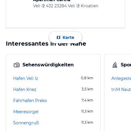
Veli Iž 432 23284 Veli Iž Kroatien
Karte
Interessantes in der Nähe
Sehenswürdigkeiten
Spor
Hafen Veli Iz
0,8
km
Anlegeste
Hafen Knez
3,5
km
triM Naut
Fährhafen Preko
7,4
km
Meeresorgel
11,3
km
Sonnengruß
11,3
km