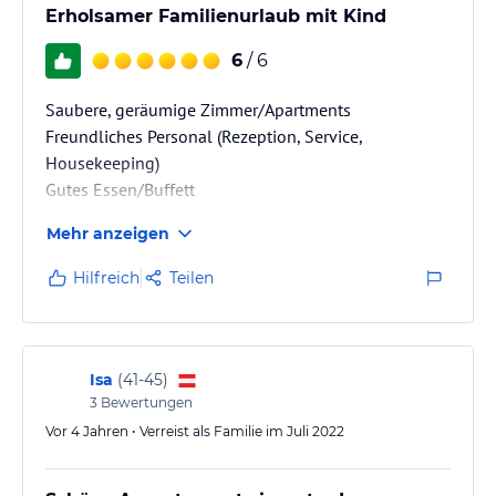
Erholsamer Familienurlaub mit Kind
6
/ 6
Saubere, geräumige Zimmer/Apartments
Freundliches Personal (Rezeption, Service,
Housekeeping)
Gutes Essen/Buffett
Optimale Lage: Nah am Meer gelegen,
Mehr anzeigen
Einkaufsmöglichkeiten in 5-10 Minuten fußläufig
erreichbar
Hilfreich
Teilen
Isa
(
41-45
)
3
Bewertungen
Vor 4 Jahren • Verreist als Familie im Juli 2022