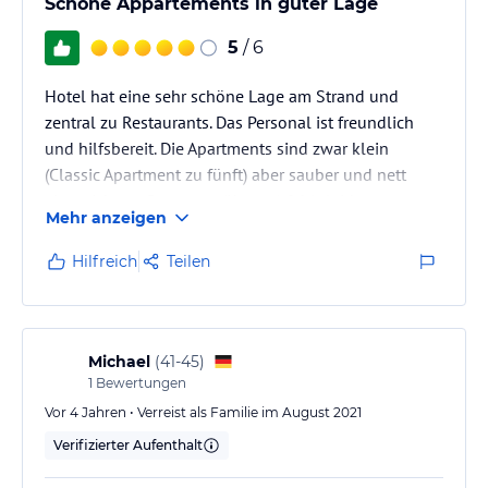
Schöne Appartements in guter Lage
5
/ 6
Hotel hat eine sehr schöne Lage am Strand und
zentral zu Restaurants. Das Personal ist freundlich
und hilfsbereit. Die Apartments sind zwar klein
(Classic Apartment zu fünft) aber sauber und nett
eingerichtet - Stauraum (Kasten) fehlt leider etwas,
Mehr anzeigen
dafür ist die Terrasse sehr schön groß.
Hilfreich
Teilen
Michael
(
41-45
)
1
Bewertungen
Vor 4 Jahren • Verreist als Familie im August 2021
Verifizierter Aufenthalt