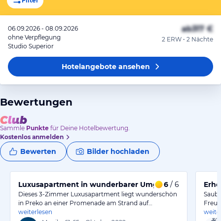
Filter
ab
317 €
06.09.2026 - 08.09.2026
ohne Verpflegung
2 ERW • 2 Nächte
Studio Superior
Hotelangebote
ansehen
Bewertungen
Sammle
Punkte
für Deine Hotelbewertung.
Kostenlos anmelden
Bewerten
Bilder hochladen
Luxusapartment in wunderbarer Umgebung!
6
/ 6
Erho
Dieses 3-Zimmer Luxusapartment liegt wunderschön
Saube
in Preko an einer Promenade am Strand auf…
Freun
weiterlesen
weite