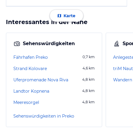
Karte
Interessantes in der Nähe
Sehenswürdigkeiten
Spor
Fährhafen Preko
0,7
km
Anlegeste
Strand Kolovare
4,6
km
triM Naut
Uferpromenade Nova Riva
4,8
km
Wandern 
Landtor Kopnena
4,8
km
Meeresorgel
4,8
km
Sehenswürdigkeiten in Preko