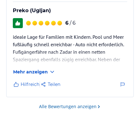
Preko (Ugljan)
6
/ 6
ideale Lage für Familien mit Kindern. Pool und Meer
fußläufig schnell erreichbar - Auto nicht erforderlich.
Fußgängerfähre nach Zadar in einen netten
Spaziergang ebenfalls zügig erreichbar. Neben der
Autofähre sollte die Möglichkeit der Fugängerfähre
Mehr anzeigen
unbedingt Reisenden empfohlen werden.
Hilfreich
Teilen
Alle Bewertungen anzeigen