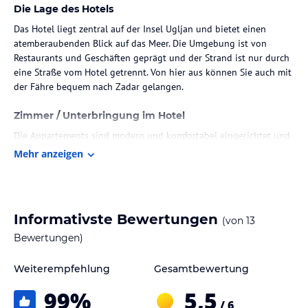
Die Lage des Hotels
Das Hotel liegt zentral auf der Insel Ugljan und bietet einen
atemberaubenden Blick auf das Meer. Die Umgebung ist von
Restaurants und Geschäften geprägt und der Strand ist nur durch
eine Straße vom Hotel getrennt. Von hier aus können Sie auch mit
der Fähre bequem nach Zadar gelangen.
Zimmer / Unterbringung im Hotel
Die Appartements sind modern und komfortabel eingerichtet und
bieten einen Blick auf das Meer oder den Garten. Sie verfügen
Mehr anzeigen
über eine voll ausgestattete Küche, einen Wohnbereich und ein
eigenes Bad. WLAN ist im gesamten Hotel kostenlos verfügbar.
Gastronomie im Hotel
Informativste Bewertungen
(von
13
Das Hotel bietet verschiedene Verpflegungsoptionen, darunter
Bewertungen)
Frühstück und Abendessen. Das Frühstück wird als Buffet
angeboten und das Abendessen wird als Menüwahl serviert. Das
Weiterempfehlung
Gesamtbewertung
Restaurant des Hotels bietet eine vielfältige Auswahl an Gerichten,
die Ihren Gaumen verwöhnen werden.
99
%
5,5
/ 6