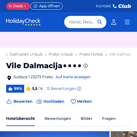
%
Deals
App öffnen
Kontakt
Hotel, Reiseziel
ub
Dalmatien Urlaub
Preko Urlaub
Preko Hotels
Vile Dalmacija
Vile Dalmacija
Sudisce 1 23273 Preko
Auf Karte anzeigen
13
Bewertungen
99%
5,5
/ 6
Bewerten
Hochladen
Merken
Hotelübersicht
Bewertungen
Bilder
Fragen