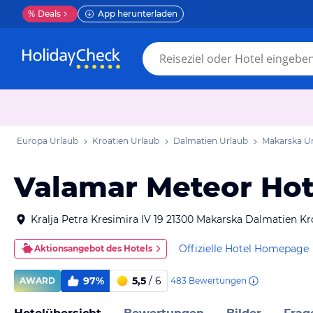
%
Deals
App herunterladen
Europa Urlaub
Kroatien Urlaub
Dalmatien Urlaub
Makarska U
Valamar Meteor Hot
Kralja Petra Kresimira IV 19 21300 Makarska Dalmatien Kr
Offizielle Hotel Homepage
Aktionsangebot des Hotels
97%
5,5
/ 6
483
Bewertungen
AWARD