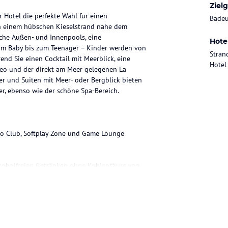
Ziel
r Hotel die perfekte Wahl für einen
Badeu
An einem hübschen Kieselstrand nahe dem
iche Außen- und Innenpools, eine
Hote
Vom Baby bis zum Teenager – Kinder werden von
Stran
nd Sie einen Cocktail mit Meerblick, eine
Hotel
eo und der direkt am Meer gelegenen La
er und Suiten mit Meer- oder Bergblick bieten
r, ebenso wie der schöne Spa-Bereich.
aro Club, Softplay Zone und Game Lounge
lkoholfreien Getränken ohne Kohlensäure von
, Spielzeug, Fressnapf, Hinweise für einen