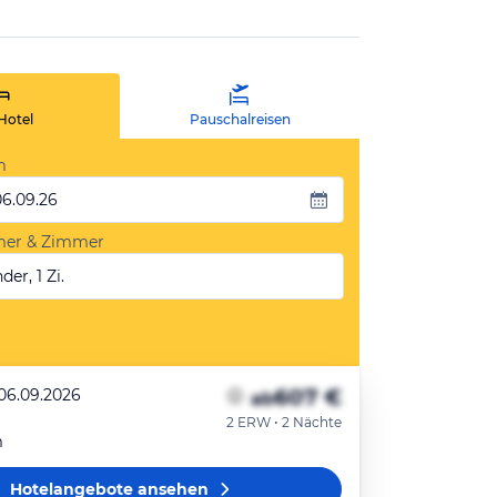
Hotel
Pauschalreisen
m
06.09.26
mer & Zimmer
der, 1 Zi.
607 €
 06.09.2026
ab
2 ERW • 2 Nächte
m
Hotelangebote
ansehen