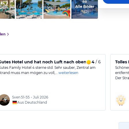
vom Hotelier, November 2020
Alle Bilder
(
632
)
den
Gutes Hotel und hat noch Luft nach oben.
4
/ 6
Tolles
Gutes Family Hotel 4 sterne std. Sehr sauber, Zentral am
Schönes
Strand muss man mögen zu voll,…
weiterlesen
entfernt
Der Stra
Sven
51-55
•
Juli 2026
Aus Deutschland