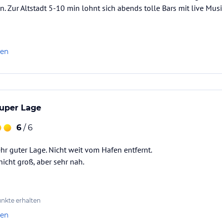
n Schreibtisch. Zur Einrichtung Ihrer
. Zur Altstadt 5-10 min lohnt sich abends tolle Bars mit live Musi
ayer und ein Fernseher das Inventar.
len
super Lage
6
/ 6
hr guter Lage. Nicht weit vom Hafen entfernt.
issen Dalmatiens und des Mittelmeers. Die
nicht groß, aber sehr nah.
 den Sie auch von den Terrassen der
trestaurant Mediterraneo und lernen Sie die
nkte erhalten
nnen. Peppen Sie die entspannenden Tage am
len
carte Restaurants La Pentola Trattoria Italiana