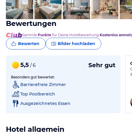
vom Hotelier, Mai 2022
Bewertungen
Sammle
Punkte
für Deine Hotelbewertung.
Kostenlos anmel
Bewerten
Bilder hochladen
5,5
Sehr gut
/ 6
Besonders gut bewertet:
Barrierefreie Zimmer
Top Poolbereich
Ausgezeichnetes Essen
Hotel allgemein