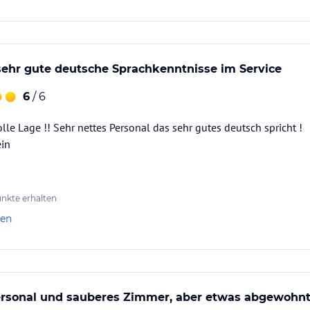
affee oder ein erfrischendes Getränk haben,
stliche Feinschmeckererlebnisse mit
sehr gute deutsche Sprachkenntnisse im Service
ialitäten verwöhnen, die die Köche Valamars vor
ten. Kombinieren Sie die köstlichen Gerichte
6
/ 6
lle Lage !! Sehr nettes Personal das sehr gutes deutsch spricht !
ein
 inbegriffen
nkte erhalten
len
pezialitäten der mediterranen und
sen bietet La Pentola auch eine tolle Stimmung
ersonal und sauberes Zimmer, aber etwas abgewohn
aubenden Meerblick