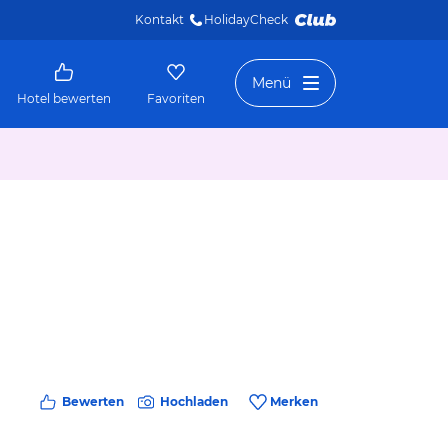
Kontakt
HolidayCheck 
Menü
Hotel bewerten
Favoriten
Bewerten
Hochladen
Merken