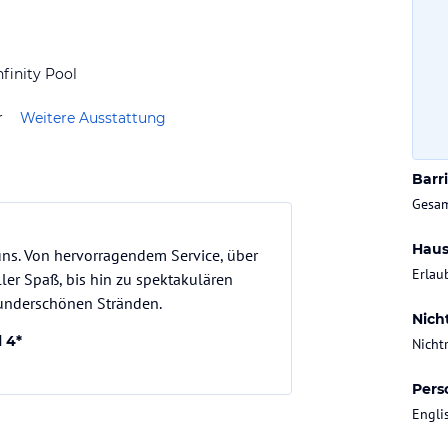
Gesa
< 300
nfinity Pool
Chec
r
Weitere Ausstattung
ab 14
Barri
Gesam
Haus
 uns. Von hervorragendem Service, über
Erlau
ler Spaß, bis hin zu spektakulären
wunderschönen Stränden.
Nich
 4*
Nicht
Pers
Engli