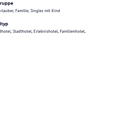
gruppe
rlauber, Familie, Singles mit Kind
ltyp
dhotel, Stadthotel, Erlebnishotel, Familienhotel,