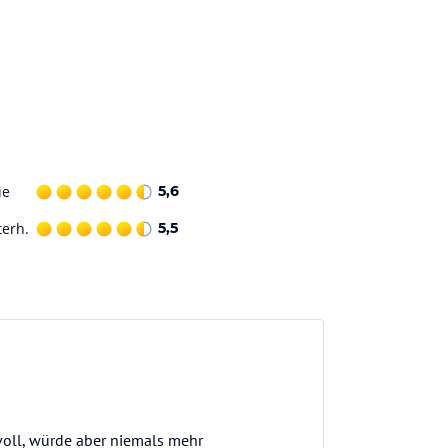
ie
5,6
terh.
5,5
voll, würde aber niemals mehr