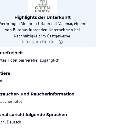
mtzahl Zimmer
Highlights der Unterkunft
Verbringen Sie Ihren Urlaub mit Valamar, einem
von Europas führenden Unternehmen bei
k-In
Check-Out
Nachhaltigkeit im Gastgewerbe.
:00 Uhr
bis 11:00 Uhr
Infos vom Hotelier
erefreiheit
tes Hotel barrierefrei zugänglich
tiere
bt
traucher- und Raucherinformation
raucherhotel
onal spricht folgende Sprachen
sch, Deutsch