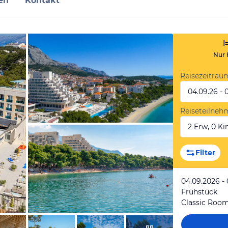
en
Kontakt
Nur 
Reisezeitrau
04.09.26 - 
Reiseteilneh
2 Erw, 0 Kin
vom Hotelier, April 2021
Filter
04.09.2026 -
Frühstück
Classic Roo