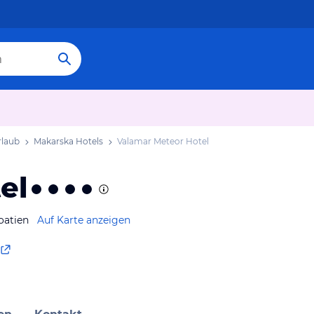
rlaub
Makarska Hotels
Valamar Meteor Hotel
el
oatien
Auf Karte anzeigen