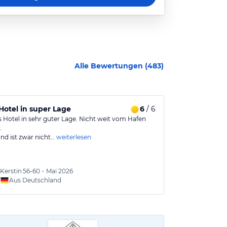
Alle Bewertungen (
483
)
 Hotel in super Lage
6
/ 6
Tolle Lage 
 Hotel in sehr guter Lage. Nicht weit vom Hafen
Sehr gutes Esse
.
sehr gutes deu
nd ist zwar nicht…
weiterlesen
Kerstin
56-60
•
Mai 2026
Kathrin
Aus Deutschland
Aus