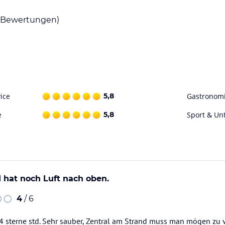
on Valamar
Bewertungen)
n Makarska
Berater für Auswahl und Planung der besten
eitszeit und der diensthabende Arzt für
ice
5,8
Gastronom
e
5,8
Sport & Un
 hat noch Luft nach oben.
4
/ 6
 des Badezimmers beinhaltet einen
4 sterne std. Sehr sauber, Zentral am Strand muss man mögen zu 