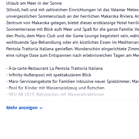
Urlaub am Meer in der Sonne
Stilvoll, hell und mit zahlreichen Einrichtungen ist das Valamar Meteo
unvergesslichen Sommerurlaub an der herrlichen Makarska Riviera. 
Zentrum von Makarska gelegen, bietet dieses erstklassige Hotel herrl
Sonnenterrasse mit Blick aufs Meer und Spaß für die ganze Familie. 
den Pools, dem Maro Club und der Game Lounge begeistert sein, währe
wohltuende Spa-Behandlung oder ein köstliches Essen im Mediterran
Pentola Trattoria Italiana genießen. Wunderschön eingerichtete Zimm
eine ruhige Oase zum Entspannen nach erlebnisreichen Tagen am Mee
- À-la-carte-Restaurant La Pentola Trattoria Italiana
- Infinity-Außenpool mit spektakulärem Blick
- Maro-Serviceangebote für Familien inklusive neuer Spielzimmer: M
- Pool für Kinder mit Wasserspielzeug und Rutschen
- NEU AB 2023: Babybecken mit Wasserattraktionen
- Restaurant Mediterraneo – exklusives Show-Cooking-Erlebnis mit a
der Getränkestation zu den - Mahlzeiten im Preis inbegriffen
Mehr anzeigen
- Vero Bar und Mezzino Snack Bar am Pool
- Wow Wow Pet Friendly Holiday – Serviceangebote für Haustiere (Snack
Urlaub mit Haustier) in
ausgewählten Zimmern verfügbar