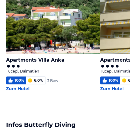
Apartments Villa Anka
Apartments Vi
Tucepi, Dalmatien
Tucepi, Dalmatien
100
%
6,0
/
6
100
%
6,0
/
3 Bew.
Zum Hotel
Zum Hotel
Infos Butterfly Diving