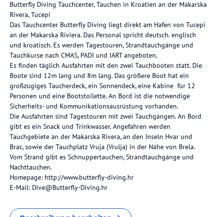
Butterfly Diving Tauchcenter, Tauchen in Kroatien an der Makarska
Rivera, Tucepi
Das Tauchcenter Butterfly Diving liegt direkt am Hafen von Tucepi
an der Makarska Riviera. Das Personal spricht deutsch. englisch
und kroatisch. Es werden Tagestouren, Strandtauchgänge und
Tauchkurse nach CMAS, PADI und IART angeboten.
Es finden täglich Ausfahrten mit den zwei Tauchbooten statt. Die
Boote sind 12m lang und 8m lang. Das größere Boot hat ein
großzügiges Taucherdeck, ein Sonnendeck, eine Kabine für 12
Personen und eine Bootstoilette. An Bord ist die notwendige
Sicherheits- und Kommunikationsausrüstung vorhanden.
Die Ausfahrten sind Tagestouren mit zwei Tauchgängen. An Bord
gibt es ein Snack und Trinkwasser. Angefahren werden
Tauchgebiete an der Makarska Rivera, an den Inseln Hvar und
Brac, sowie der Tauchplatz Vruja (Vrulja) in der Nähe von Brela.
Vom Strand gibt es Schnuppertauchen, Strandtauchgänge und
Nachttauchen.
Homepage: http://www.butterfly-diving.hr
E-Mail: Dive@Butterfly-Diving.hr