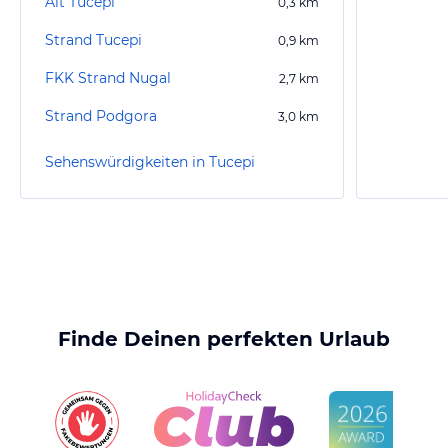
Alt Tucepi
0,3
km
Strand Tucepi
0,9
km
FKK Strand Nugal
2,7
km
Strand Podgora
3,0
km
Sehenswürdigkeiten in Tucepi
Finde Deinen perfekten Urlaub