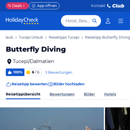
%
Deals
App öffnen
Kontakt
Hotel, Reiseziel
 Urlaub
Tucepi Urlaub
Reisetipps Tucepi
Reisetipp Butterfly Diving
Butterfly Diving
Tucepi/Dalmatien
100%
6
/ 6
3 Bewertungen
Reisetipp bewerten
Bilder hochladen
Reisetippübersicht
Bewertungen
Bilder
Hotels