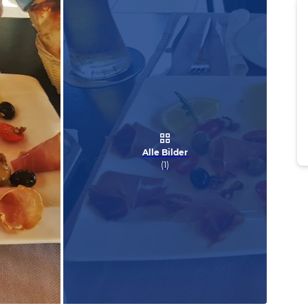
Alle Bilder
(
1
)