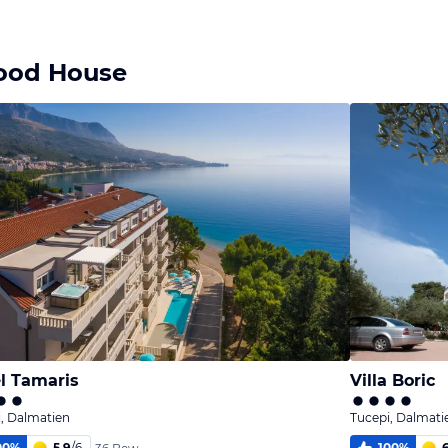
food House
l Tamaris
Villa Boric
, Dalmatien
Tucepi, Dalmati
00
%
5,9
/
6
100
%