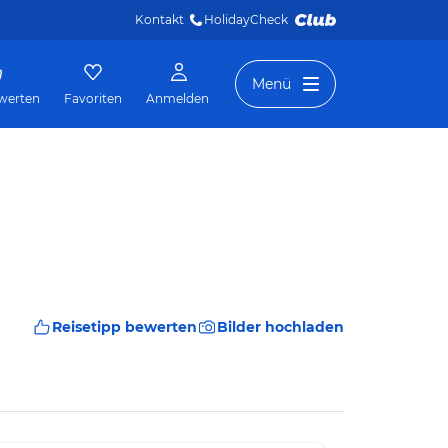
Kontakt
HolidayCheck 
Menü
werten
Favoriten
Anmelden
Reisetipp bewerten
Bilder hochladen