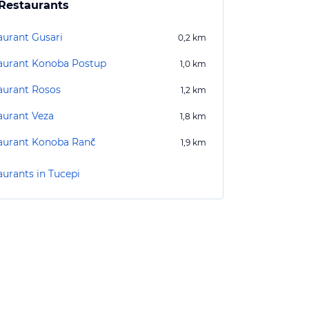
Restaurants
aurant Gusari
0,2
km
aurant Konoba Postup
1,0
km
aurant Rosos
1,2
km
aurant Veza
1,8
km
aurant Konoba Ranč
1,9
km
aurants in Tucepi