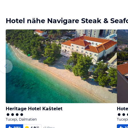
Bild melden
von Anja
Hotel nähe Navigare Steak & Sea
Heritage Hotel Kaštelet
Hote
Tucepi, Dalmatien
Tucepi
98
%
4,9
/
6
1