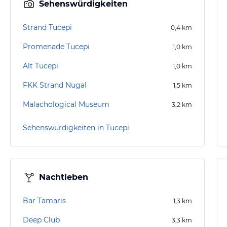
Sehenswürdigkeiten
Strand Tucepi
0,4
km
Promenade Tucepi
1,0
km
Alt Tucepi
1,0
km
FKK Strand Nugal
1,5
km
Malachological Museum
3,2
km
Sehenswürdigkeiten in Tucepi
Nachtleben
Bar Tamaris
1,3
km
Deep Club
3,3
km