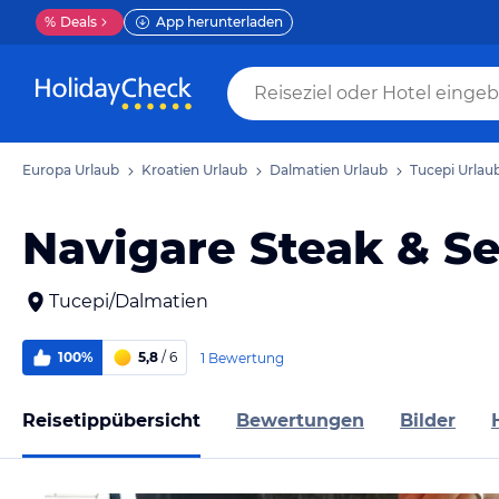
%
Deals
App herunterladen
Europa Urlaub
Kroatien Urlaub
Dalmatien Urlaub
Tucepi Urlau
Navigare Steak & S
Tucepi/Dalmatien
100%
5,8
/ 6
1 Bewertung
Reisetippübersicht
Bewertungen
Bilder