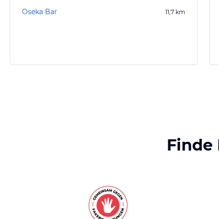
Oseka Bar
11,7
km
Finde