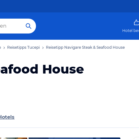
Hotel be
b
Reisetipps Tucepi
Reisetipp Navigare Steak & Seafood House
eafood House
Hotels