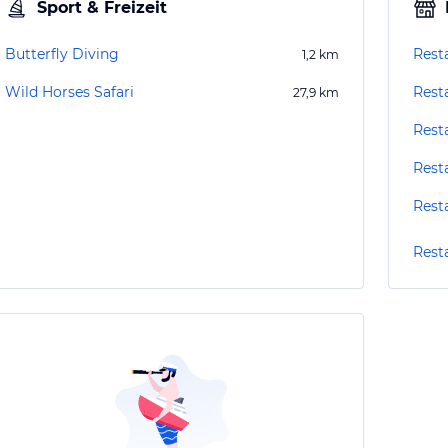
Sport & Freizeit
Butterfly Diving
Rest
1,2
km
Wild Horses Safari
Rest
27,9
km
Rest
Rest
Rest
Rest