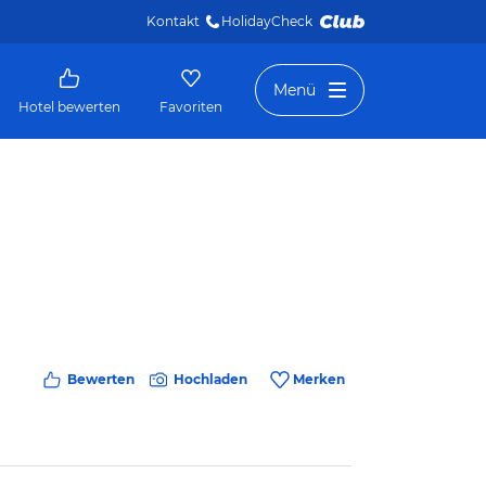
Kontakt
HolidayCheck 
Menü
Hotel bewerten
Favoriten
Bewerten
Hochladen
Merken