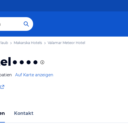
rlaub
Makarska Hotels
Valamar Meteor Hotel
el
oatien
Auf Karte anzeigen
en
Kontakt