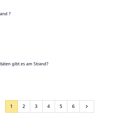
rand ?
itäten gibt es am Strand?
1
2
3
4
5
6