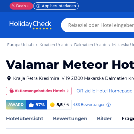
%
Deals
App herunterladen
Europa Urlaub
Kroatien Urlaub
Dalmatien Urlaub
Makarska U
Valamar Meteor Hot
Kralja Petra Kresimira IV 19 21300 Makarska Dalmatien Kr
Offizielle Hotel Homepage
Aktionsangebot des Hotels
97%
5,5
/ 6
483
Bewertungen
AWARD
Hotelübersicht
Bewertungen
Bilder
Frag