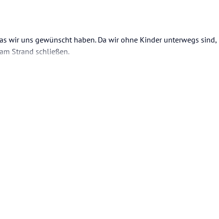
 was wir uns gewünscht haben. Da wir ohne Kinder unterwegs sind, 
 am Strand schließen.
aufen,da gibt's immer was zu sehen. Und Ausflüge kann man über d