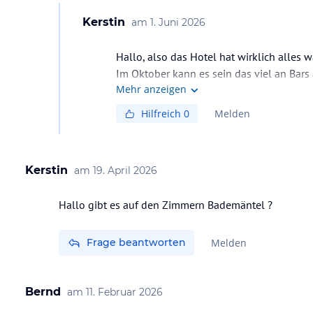
Kerstin
am
1. Juni 2026
Hallo, also das Hotel hat wirklich alles
Im Oktober kann es sein das viel an Bars
Mehr anzeigen
Aber der Hafen ist nicht weit zum rein l
Hilfreich
0
Melden
Kerstin
am
19. April 2026
Hallo gibt es auf den Zimmern Bademäntel ?
Frage beantworten
Melden
Bernd
am
11. Februar 2026