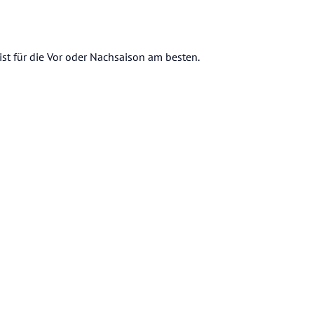
ist für die Vor oder Nachsaison am besten.
ie Lobby und get your guide buchen.