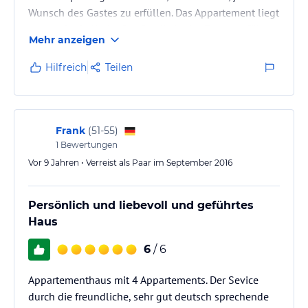
Wunsch des Gastes zu erfüllen. Das Appartement liegt
etwas oberhalb der Straße, die in das Zentrum führt
Mehr anzeigen
und ist nur 2 - 3 Gehminuten vom Strand entfernt.
Hilfreich
Teilen
Frank
(
51-55
)
1
Bewertungen
Vor 9 Jahren • Verreist als Paar im September 2016
Persönlich und liebevoll und geführtes
Haus
6
/ 6
Appartementhaus mit 4 Appartements. Der Sevice
durch die freundliche, sehr gut deutsch sprechende