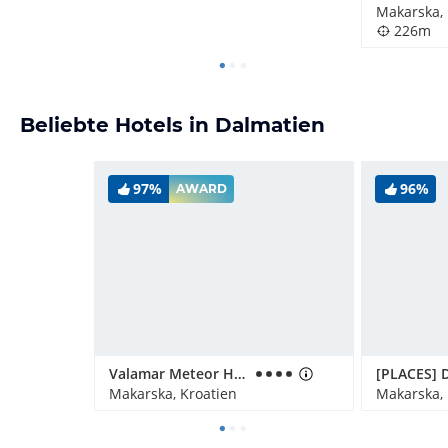
Makarska, 
226m
Beliebte Hotels in Dalmatien
97%
96%
AWARD
Valamar Meteor Hotel
Makarska, Kroatien
Makarska, 