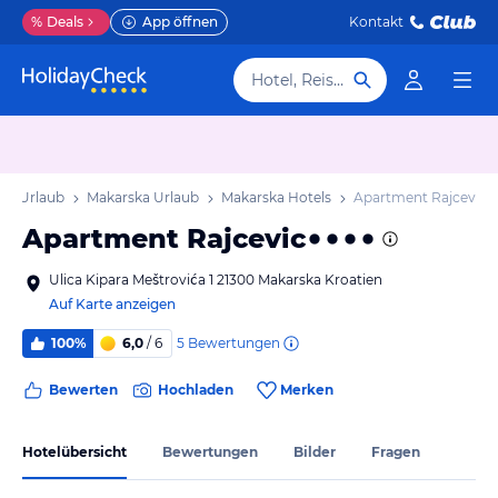
%
Deals
App öffnen
Kontakt
Hotel, Reiseziel
en Urlaub
Makarska Urlaub
Makarska Hotels
Apartment Rajcevic
Apartment Rajcevic
Ulica Kipara Meštrovića 1 21300 Makarska Kroatien
Auf Karte anzeigen
5
Bewertungen
100%
6,0
/ 6
Bewerten
Hochladen
Merken
Hotelübersicht
Bewertungen
Bilder
Fragen