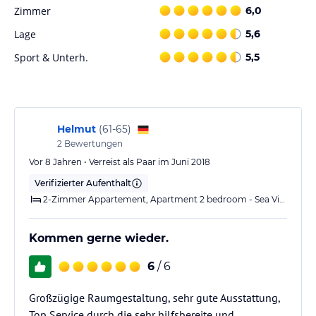
Sonnenschirme stehen zur Verfügung, um erholsame Stunden zu
Zimmer
6,0
verbringen.
Lage
5,6
Hinweis:
Verfasst von HolidayCheck mit Hilfe von KI. Alle
Sport & Unterh.
5,5
Angaben ohne Gewähr. Bitte lies vor der Buchung die
verbindlichen
Angebotsdetails
des jeweiligen Veranstalters.
Helmut
(
61-65
)
2
Bewertungen
Vor 8 Jahren • Verreist als Paar im Juni 2018
Verifizierter Aufenthalt
2-Zimmer Appartement, Apartment 2 bedroom - Sea View
Kommen gerne wieder.
6
/ 6
Großzügige Raumgestaltung, sehr gute Ausstattung,
Top Service durch die sehr hilfsbereite und