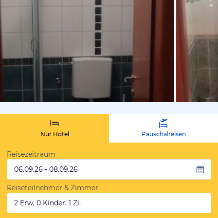
von Michael
Nur Hotel
Pauschalreisen
Reisezeitraum
06.09.26 - 08.09.26
Reiseteilnehmer & Zimmer
2 Erw, 0 Kinder, 1 Zi.