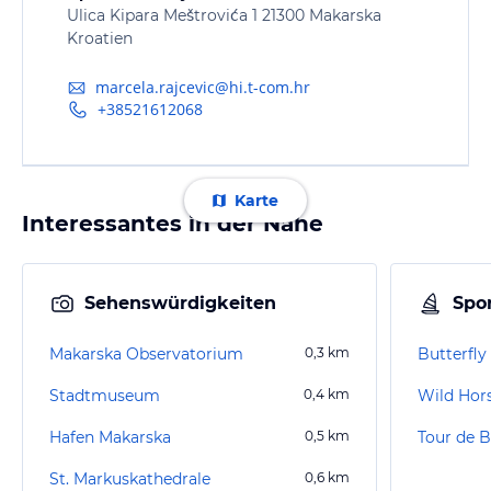
Ulica Kipara Meštrovića 1 21300 Makarska
Kroatien
marcela.rajcevic@hi.t-com.hr
+38521612068
Karte
Interessantes in der Nähe
Sehenswürdigkeiten
Spor
Makarska Observatorium
0,3
km
Butterfly
Stadtmuseum
0,4
km
Wild Hors
Hafen Makarska
0,5
km
Tour de B
St. Markuskathedrale
0,6
km