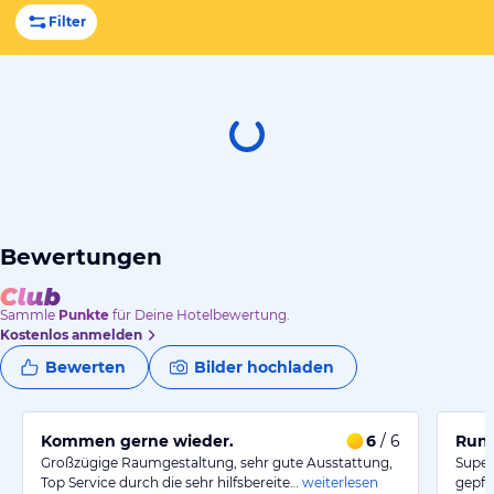
Filter
Bewertungen
Sammle
Punkte
für Deine Hotelbewertung.
Kostenlos anmelden
Bewerten
Bilder hochladen
Kommen gerne wieder.
6
/ 6
Rund
Großzügige Raumgestaltung, sehr gute Ausstattung,
Super
Top Service durch die sehr hilfsbereite…
weiterlesen
gepfl