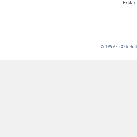
Erklär
© 1999 - 2026 Holi