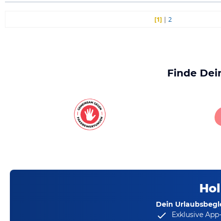
[1]
|
2
Finde Dei
Hol
Dein Urlaubsbegle
Exklusive App