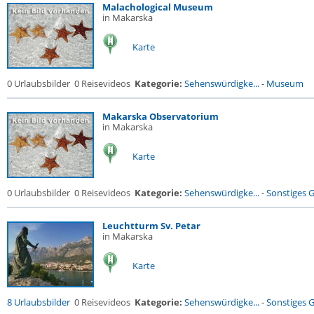
Malachological Museum
in Makarska
Karte
0 Urlaubsbilder
0 Reisevideos
Kategorie:
Sehenswürdigke...
-
Museum
Makarska Observatorium
in Makarska
Karte
0 Urlaubsbilder
0 Reisevideos
Kategorie:
Sehenswürdigke...
-
Sonstiges 
Leuchtturm Sv. Petar
in Makarska
Karte
8 Urlaubsbilder
0 Reisevideos
Kategorie:
Sehenswürdigke...
-
Sonstiges 