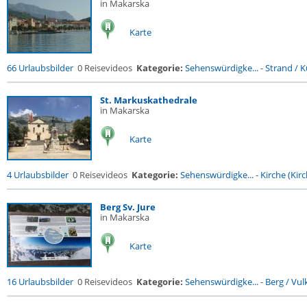
in Makarska
Karte
66 Urlaubsbilder
0 Reisevideos
Kategorie:
Sehenswürdigke...
-
Strand / Kü
St. Markuskathedrale
in Makarska
Karte
4 Urlaubsbilder
0 Reisevideos
Kategorie:
Sehenswürdigke...
-
Kirche (Kirc
Berg Sv. Jure
in Makarska
Karte
16 Urlaubsbilder
0 Reisevideos
Kategorie:
Sehenswürdigke...
-
Berg / Vul