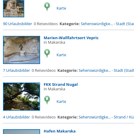
Karte
90 Urlaubsbilder
0 Reisevideos
Kategorie:
Sehenswürdigke...
-
Stadt (Stad
Marien-Wallfahrtsort Vepric
in Makarska
Karte
7 Urlaubsbilder
0 Reisevideos
Kategorie:
Sehenswürdigke...
-
Stadt (Stadt
FKK Strand Nugal
in Makarska
Karte
4 Urlaubsbilder
0 Reisevideos
Kategorie:
Sehenswürdigke...
-
Strand / Küs
Hafen Makarska